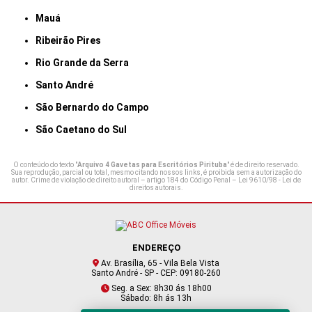
Mauá
Ribeirão Pires
Rio Grande da Serra
Santo André
São Bernardo do Campo
São Caetano do Sul
O conteúdo do texto "
Arquivo 4 Gavetas para Escritórios Pirituba
" é de direito reservado.
Sua reprodução, parcial ou total, mesmo citando nossos links, é proibida sem a autorização do
autor. Crime de violação de direito autoral – artigo 184 do Código Penal –
Lei 9610/98 - Lei de
direitos autorais
.
ENDEREÇO
Av. Brasília, 65 - Vila Bela Vista
Santo André - SP - CEP: 09180-260
Seg. a Sex: 8h30 ás 18h00
Sábado: 8h ás 13h