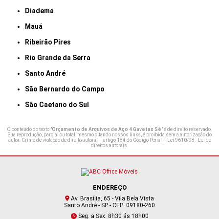
Diadema
Mauá
Ribeirão Pires
Rio Grande da Serra
Santo André
São Bernardo do Campo
São Caetano do Sul
O conteúdo do texto "
Orçamento de Arquivos de Aço 4 Gavetas Sé
" é de direito reservado.
Sua reprodução, parcial ou total, mesmo citando nossos links, é proibida sem a autorização do
autor. Crime de violação de direito autoral – artigo 184 do Código Penal –
Lei 9610/98 - Lei de
direitos autorais
.
ENDEREÇO
Av. Brasília, 65 - Vila Bela Vista
Santo André - SP - CEP: 09180-260
Seg. a Sex: 8h30 ás 18h00