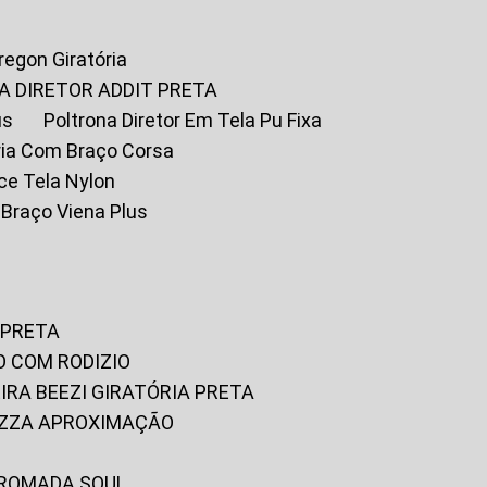
Oregon Giratória
A DIRETOR ADDIT PRETA
us
Poltrona Diretor Em Tela Pu Fixa
tória Com Braço Corsa
fice Tela Nylon
m Braço Viena Plus
 PRETA
O COM RODIZIO
EIRA BEEZI GIRATÓRIA PRETA
RIZZA APROXIMAÇÃO
CROMADA SOUL