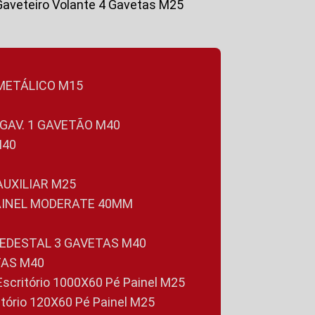
Gaveteiro Volante 4 Gavetas M25
 METÁLICO M15
 GAV. 1 GAVETÃO M40
M40
 AUXILIAR M25
PAINEL MODERATE 40MM
PEDESTAL 3 GAVETAS M40
TAS M40
 Escritório 1000X60 Pé Painel M25
ritório 120X60 Pé Painel M25