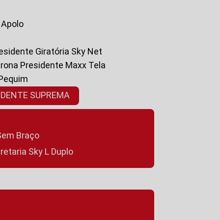
a Apolo
residente Giratória Sky Net
ltrona Presidente Maxx Tela
 Pequim
SIDENTE SUPREMA
a Sem Braço
cretaria Sky L Duplo