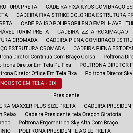
STRUTURA PRETA
CADEIRA FIXA KYOS COM BRAÇO 
ETA
CADEIRA FIXA STRIKE COLORIDA ESTRUTURA P
PRETA
CADEIRA ISO POLIPROPILENO EMPILHÁVEL T
LHÁVEL TURIM PRETA
CADEIRA IZZI APROXIMAÇÃO
UTURA CROMADA
CADEIRA PIENA COM BRAÇO ESTR
RAÇO ESTRUTURA CROMADA
CADEIRA PIENA ESTO
oltrona Diretor Continua Com Braço Corsa
Poltrona D
Poltrona Diretor Em Tela Pu Fixa
POLTRONA DIRETOR F
oltrona Diretor Office Em Tela Fixa
Poltrona Diretor S
ENCOSTO EM TELA - BIX
Presidente
DEIRA MAXXER PLUS SIZE PRETA
CADEIRA PRESIDEN
m Relax
Cadeira Presidente tela Oregon Giratória
Braço
Poltrona Ergometrica Sky Alta Com Braço
INIO
POLTRONA PRESIDENTE AGILE PRETA