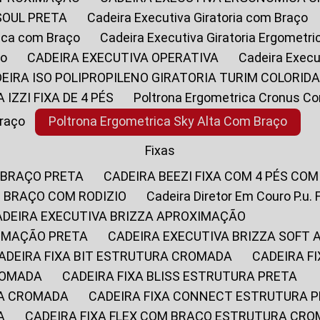
SOUL PRETA
Cadeira Executiva Giratoria com Braço
rica com Braço
Cadeira Executiva Giratoria Ergometr
ço
CADEIRA EXECUTIVA OPERATIVA
Cadeira Execu
DEIRA ISO POLIPROPILENO GIRATORIA TURIM COLORID
A IZZI FIXA DE 4 PÉS
Poltrona Ergometrica Cronus C
Braço
Poltrona Ergometrica Sky Alta Com Braço
Fixas
 BRAÇO PRETA
CADEIRA BEEZI FIXA COM 4 PÉS CO
OM BRAÇO COM RODIZIO
Cadeira Diretor Em Couro P.u. 
CADEIRA EXECUTIVA BRIZZA APROXIMAÇÃO
XIMAÇÃO PRETA
CADEIRA EXECUTIVA BRIZZA SOFT
CADEIRA FIXA BIT ESTRUTURA CROMADA
CADEIRA 
CROMADA
CADEIRA FIXA BLISS ESTRUTURA PRETA
RA CROMADA
CADEIRA FIXA CONNECT ESTRUTURA 
A
CADEIRA FIXA FLEX COM BRAÇO ESTRUTURA CR