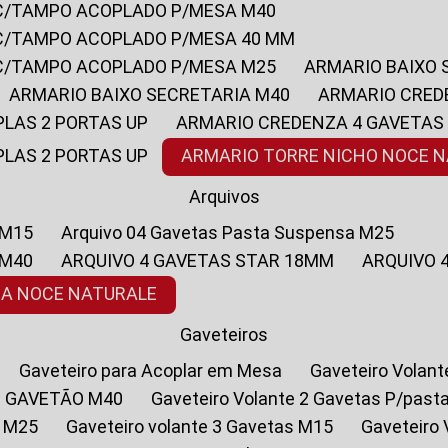
 C/TAMPO ACOPLADO P/MESA M40
 C/TAMPO ACOPLADO P/MESA 40 MM
 C/TAMPO ACOPLADO P/MESA M25
ARMARIO BAIXO
ARMARIO BAIXO SECRETARIA M40
ARMARIO CRED
PLAS 2 PORTAS UP
ARMARIO CREDENZA 4 GAVETAS
PLAS 2 PORTAS UP
ARMARIO TORRE NICHO NOCE 
Arquivos
 M15
Arquivo 04 Gavetas Pasta Suspensa M25
 M40
ARQUIVO 4 GAVETAS STAR 18MM
ARQUIVO
SA NOCE NATURALE
Gaveteiros
Gaveteiro para Acoplar em Mesa
Gaveteiro Volan
1 GAVETÃO M40
Gaveteiro Volante 2 Gavetas P/past
a M25
Gaveteiro volante 3 Gavetas M15
Gaveteir