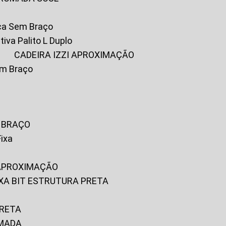
ica Sem Braço
tiva Palito L Duplo
A
CADEIRA IZZI APROXIMAÇÃO
om Braço
M BRAÇO
Fixa
 APROXIMAÇÃO
FIXA BIT ESTRUTURA PRETA
PRETA
OMADA