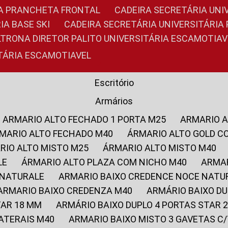
RIA PRANCHETA FRONTAL
CADEIRA SECRETÁRIA UNI
IA BASE SKI
CADEIRA SECRETÁRIA UNIVERSITÁRI
OLTRONA DIRETOR PALITO UNIVERSITÁRIA ESCAMOTIAV
ITÁRIA ESCAMOTIAVEL
Escritório
Armários
ARMARIO ALTO FECHADO 1 PORTA M25
ARMARIO 
RMARIO ALTO FECHADO M40
ÁRMARIO ALTO GOLD C
ARIO ALTO MISTO M25
ÁRMARIO ALTO MISTO M40
LE
ÁRMARIO ALTO PLAZA COM NICHO M40
ARMA
 NATURALE
ARMARIO BAIXO CREDENCE NOCE NATU
ARMARIO BAIXO CREDENZA M40
ARMÁRIO BAIXO D
TAR 18 MM
ARMÁRIO BAIXO DUPLO 4 PORTAS STAR
LATERAIS M40
ARMARIO BAIXO MISTO 3 GAVETAS 