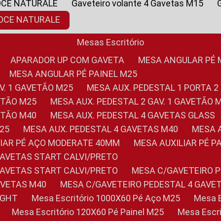
OCE NATURALE
Gaveteiro volante 4 Gavetas M15
NOCE NATURALE
Mesas Escritório
APARADOR UP COM GAVETA
MESA ANGULAR PÉ
MESA ANGULAR PÉ PAINEL M25
AV. 1 GAVETÃO M25
MESA AUX. PEDESTAL 1 PORTA 2
VETÃO M25
MESA AUX. PEDESTAL 2 GAV. 1 GAVETÃO 
VETÃO M40
MESA AUX. PEDESTAL 4 GAVETAS GLASS
M25
MESA AUX. PEDESTAL 4 GAVETAS M40
MESA
ILIAR PÉ AÇO MODERATE 40MM
MESA AUXILIAR PÉ 
GAVETAS START CALVI/PRETO
GAVETAS START CALVI/PRETO
MESA C/GAVETEIRO 
AVETAS M40
MESA C/GAVETEIRO PEDESTAL 4 GAVE
LIGHT
Mesa Escritório 1000X60 Pé Aço M25
Mesa
Mesa Escritório 120X60 Pé Painel M25
Mesa Esc