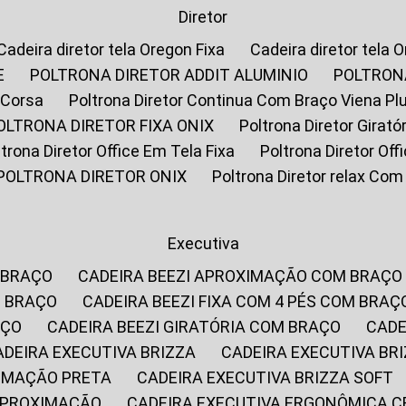
Diretor
Cadeira diretor tela Oregon Fixa
Cadeira diretor tela 
E
POLTRONA DIRETOR ADDIT ALUMINIO
POLTRON
 Corsa
Poltrona Diretor Continua Com Braço Viena Pl
POLTRONA DIRETOR FIXA ONIX
Poltrona Diretor Gira
oltrona Diretor Office Em Tela Fixa
Poltrona Diretor Of
POLTRONA DIRETOR ONIX
Poltrona Diretor relax Co
Executiva
 BRAÇO
CADEIRA BEEZI APROXIMAÇÃO COM BRAÇO
M BRAÇO
CADEIRA BEEZI FIXA COM 4 PÉS COM BRAÇ
AÇO
CADEIRA BEEZI GIRATÓRIA COM BRAÇO
CAD
CADEIRA EXECUTIVA BRIZZA
CADEIRA EXECUTIVA B
XIMAÇÃO PRETA
CADEIRA EXECUTIVA BRIZZA SOFT
 APROXIMAÇÃO
CADEIRA EXECUTIVA ERGONÔMICA 