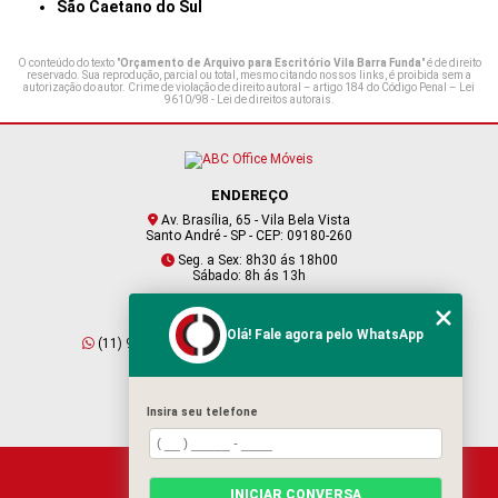
São Caetano do Sul
O conteúdo do texto "
Orçamento de Arquivo para Escritório Vila Barra Funda
" é de direito
reservado. Sua reprodução, parcial ou total, mesmo citando nossos links, é proibida sem a
autorização do autor. Crime de violação de direito autoral – artigo 184 do Código Penal –
Lei
9610/98 - Lei de direitos autorais
.
ENDEREÇO
Av. Brasília, 65 - Vila Bela Vista
Santo André - SP - CEP: 09180-260
Seg. a Sex: 8h30 ás 18h00
Sábado: 8h ás 13h
CONTATO
Olá! Fale agora pelo WhatsApp
(11) 95409-2229
(11) 4901-6045
vendas@abcofficemoveis.com.br
Insira seu telefone
HOME
INICIAR CONVERSA
SOBRE NÓS