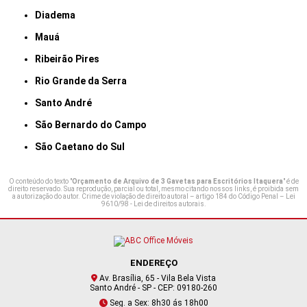
Diadema
Mauá
Ribeirão Pires
Rio Grande da Serra
Santo André
São Bernardo do Campo
São Caetano do Sul
O conteúdo do texto "
Orçamento de Arquivo de 3 Gavetas para Escritórios Itaquera
" é de
direito reservado. Sua reprodução, parcial ou total, mesmo citando nossos links, é proibida sem
a autorização do autor. Crime de violação de direito autoral – artigo 184 do Código Penal –
Lei
9610/98 - Lei de direitos autorais
.
ENDEREÇO
Av. Brasília, 65 - Vila Bela Vista
Santo André - SP - CEP: 09180-260
Seg. a Sex: 8h30 ás 18h00