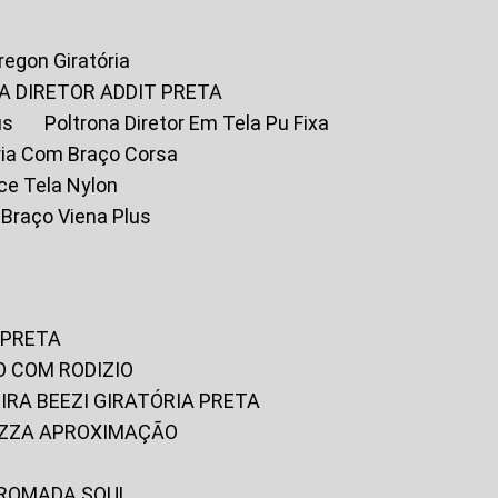
Oregon Giratória
A DIRETOR ADDIT PRETA
us
Poltrona Diretor Em Tela Pu Fixa
tória Com Braço Corsa
fice Tela Nylon
m Braço Viena Plus
 PRETA
O COM RODIZIO
EIRA BEEZI GIRATÓRIA PRETA
RIZZA APROXIMAÇÃO
CROMADA SOUL