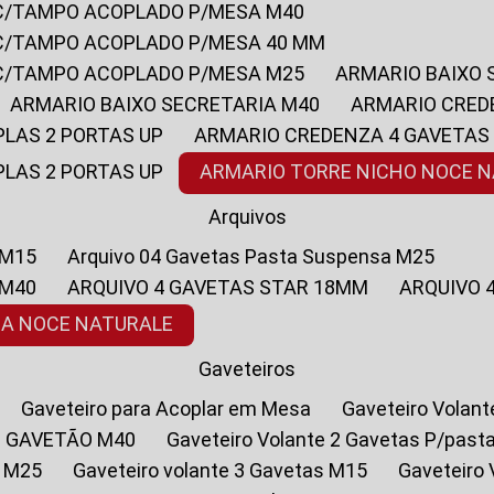
 C/TAMPO ACOPLADO P/MESA M40
 C/TAMPO ACOPLADO P/MESA 40 MM
 C/TAMPO ACOPLADO P/MESA M25
ARMARIO BAIXO
ARMARIO BAIXO SECRETARIA M40
ARMARIO CRED
PLAS 2 PORTAS UP
ARMARIO CREDENZA 4 GAVETAS
PLAS 2 PORTAS UP
ARMARIO TORRE NICHO NOCE 
Arquivos
 M15
Arquivo 04 Gavetas Pasta Suspensa M25
 M40
ARQUIVO 4 GAVETAS STAR 18MM
ARQUIVO
SA NOCE NATURALE
Gaveteiros
Gaveteiro para Acoplar em Mesa
Gaveteiro Volan
1 GAVETÃO M40
Gaveteiro Volante 2 Gavetas P/past
a M25
Gaveteiro volante 3 Gavetas M15
Gaveteir