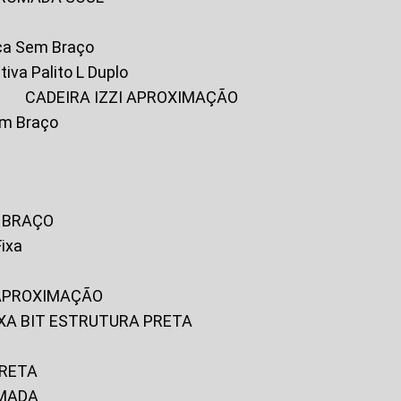
ica Sem Braço
tiva Palito L Duplo
A
CADEIRA IZZI APROXIMAÇÃO
om Braço
M BRAÇO
Fixa
 APROXIMAÇÃO
FIXA BIT ESTRUTURA PRETA
PRETA
OMADA