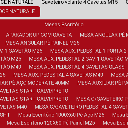
OCE NATURALE
Gaveteiro volante 4 Gavetas M15
NOCE NATURALE
Mesas Escritório
APARADOR UP COM GAVETA
MESA ANGULAR PÉ
MESA ANGULAR PÉ PAINEL M25
AV. 1 GAVETÃO M25
MESA AUX. PEDESTAL 1 PORTA 2
VETÃO M25
MESA AUX. PEDESTAL 2 GAV. 1 GAVETÃO 
VETÃO M40
MESA AUX. PEDESTAL 4 GAVETAS GLASS
M25
MESA AUX. PEDESTAL 4 GAVETAS M40
MESA
ILIAR PÉ AÇO MODERATE 40MM
MESA AUXILIAR PÉ 
GAVETAS START CALVI/PRETO
GAVETAS START CALVI/PRETO
MESA C/GAVETEIRO 
AVETAS M40
MESA C/GAVETEIRO PEDESTAL 4 GAVE
LIGHT
Mesa Escritório 1000X60 Pé Aço M25
Mesa
Mesa Escritório 120X60 Pé Painel M25
Mesa Esc