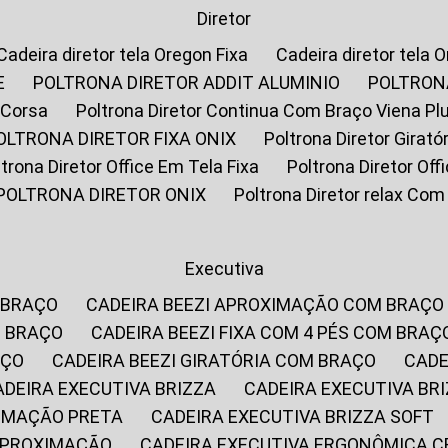
Diretor
Cadeira diretor tela Oregon Fixa
Cadeira diretor tela 
E
POLTRONA DIRETOR ADDIT ALUMINIO
POLTRON
 Corsa
Poltrona Diretor Continua Com Braço Viena Pl
POLTRONA DIRETOR FIXA ONIX
Poltrona Diretor Gira
oltrona Diretor Office Em Tela Fixa
Poltrona Diretor Of
POLTRONA DIRETOR ONIX
Poltrona Diretor relax Co
Executiva
 BRAÇO
CADEIRA BEEZI APROXIMAÇÃO COM BRAÇO
M BRAÇO
CADEIRA BEEZI FIXA COM 4 PÉS COM BRAÇ
AÇO
CADEIRA BEEZI GIRATÓRIA COM BRAÇO
CAD
CADEIRA EXECUTIVA BRIZZA
CADEIRA EXECUTIVA B
XIMAÇÃO PRETA
CADEIRA EXECUTIVA BRIZZA SOFT
 APROXIMAÇÃO
CADEIRA EXECUTIVA ERGONÔMICA 