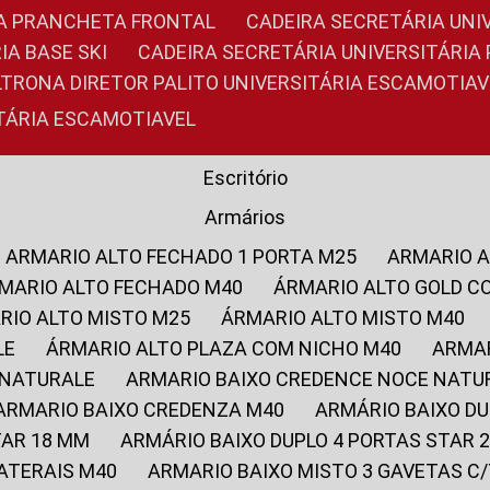
RIA PRANCHETA FRONTAL
CADEIRA SECRETÁRIA UNI
IA BASE SKI
CADEIRA SECRETÁRIA UNIVERSITÁRI
OLTRONA DIRETOR PALITO UNIVERSITÁRIA ESCAMOTIAV
ITÁRIA ESCAMOTIAVEL
Escritório
Armários
ARMARIO ALTO FECHADO 1 PORTA M25
ARMARIO 
RMARIO ALTO FECHADO M40
ÁRMARIO ALTO GOLD C
ARIO ALTO MISTO M25
ÁRMARIO ALTO MISTO M40
LE
ÁRMARIO ALTO PLAZA COM NICHO M40
ARMA
 NATURALE
ARMARIO BAIXO CREDENCE NOCE NATU
ARMARIO BAIXO CREDENZA M40
ARMÁRIO BAIXO D
TAR 18 MM
ARMÁRIO BAIXO DUPLO 4 PORTAS STAR
LATERAIS M40
ARMARIO BAIXO MISTO 3 GAVETAS 