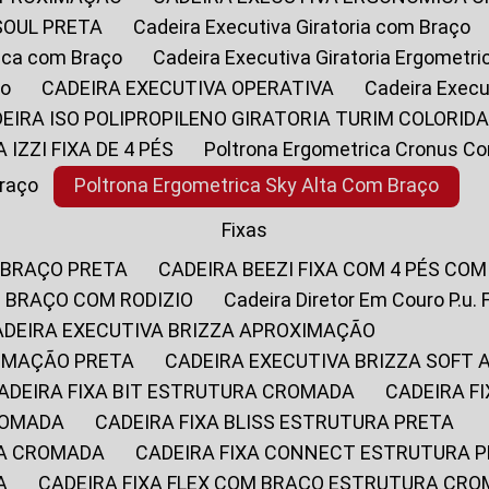
SOUL PRETA
Cadeira Executiva Giratoria com Braço
rica com Braço
Cadeira Executiva Giratoria Ergometr
ço
CADEIRA EXECUTIVA OPERATIVA
Cadeira Execu
DEIRA ISO POLIPROPILENO GIRATORIA TURIM COLORID
A IZZI FIXA DE 4 PÉS
Poltrona Ergometrica Cronus C
Braço
Poltrona Ergometrica Sky Alta Com Braço
Fixas
 BRAÇO PRETA
CADEIRA BEEZI FIXA COM 4 PÉS CO
OM BRAÇO COM RODIZIO
Cadeira Diretor Em Couro P.u. 
CADEIRA EXECUTIVA BRIZZA APROXIMAÇÃO
XIMAÇÃO PRETA
CADEIRA EXECUTIVA BRIZZA SOFT
CADEIRA FIXA BIT ESTRUTURA CROMADA
CADEIRA 
CROMADA
CADEIRA FIXA BLISS ESTRUTURA PRETA
RA CROMADA
CADEIRA FIXA CONNECT ESTRUTURA 
A
CADEIRA FIXA FLEX COM BRAÇO ESTRUTURA CR