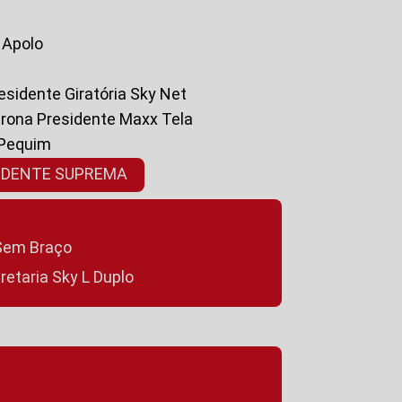
a Apolo
residente Giratória Sky Net
ltrona Presidente Maxx Tela
 Pequim
SIDENTE SUPREMA
a Sem Braço
cretaria Sky L Duplo