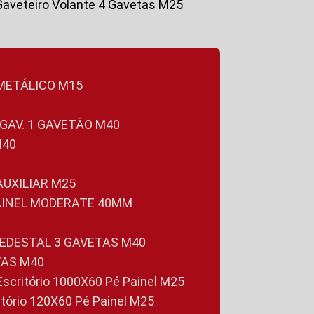
Gaveteiro Volante 4 Gavetas M25
 METÁLICO M15
 GAV. 1 GAVETÃO M40
M40
 AUXILIAR M25
PAINEL MODERATE 40MM
PEDESTAL 3 GAVETAS M40
TAS M40
 Escritório 1000X60 Pé Painel M25
ritório 120X60 Pé Painel M25