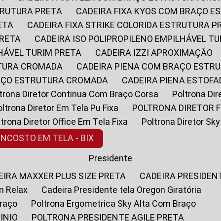
STRUTURA PRETA
CADEIRA FIXA KYOS COM BRAÇO 
ETA
CADEIRA FIXA STRIKE COLORIDA ESTRUTURA P
PRETA
CADEIRA ISO POLIPROPILENO EMPILHÁVEL T
LHÁVEL TURIM PRETA
CADEIRA IZZI APROXIMAÇÃO
UTURA CROMADA
CADEIRA PIENA COM BRAÇO ESTR
RAÇO ESTRUTURA CROMADA
CADEIRA PIENA ESTO
oltrona Diretor Continua Com Braço Corsa
Poltrona D
Poltrona Diretor Em Tela Pu Fixa
POLTRONA DIRETOR F
oltrona Diretor Office Em Tela Fixa
Poltrona Diretor S
ENCOSTO EM TELA - BIX
Presidente
DEIRA MAXXER PLUS SIZE PRETA
CADEIRA PRESIDEN
m Relax
Cadeira Presidente tela Oregon Giratória
Braço
Poltrona Ergometrica Sky Alta Com Braço
INIO
POLTRONA PRESIDENTE AGILE PRETA