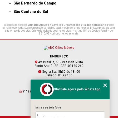
São Bernardo do Campo
São Caetano do Sul
O conteúdo do texto "
Armário Arquivo 4 Gavetas Orçamentos Vila dos Ferroviários
" é de
direito reservado. Sua reprodução, parcial ou total, mesmo citando nossos links, é proibida sem
a autorização do autor. Crime de violação de direito autoral – artigo 184 do Código Penal –
Lei
9610/98 - Lei de direitos autorais
.
ENDEREÇO
Av. Brasília, 65 - Vila Bela Vista
Santo André - SP - CEP: 09180-260
Seg. a Sex: 8h30 ás 18h00
Sábado: 8h ás 13h
CONTATO
Olá! Fale agora pelo WhatsApp
(11) 95409-2229
(11) 4901-6045
vendas@abcofficemoveis.com.br
Insira seu telefone