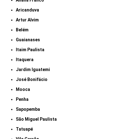
Anália Franco
Aricanduva
Artur Alvim
Belém
Guaianases
Itaim Paulista
Itaquera
Jardim Iguatemi
José Bonifácio
Mooca
Penha
Sapopemba
São Miguel Paulista
Tatuapé