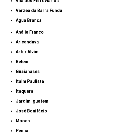
Vila dos Ferroviários
Várzea da Barra Funda
Água Branca
Anália Franco
Aricanduva
Artur Alvim
Belém
Guaianases
Itaim Paulista
Itaquera
Jardim Iguatemi
José Bonifácio
Mooca
Penha