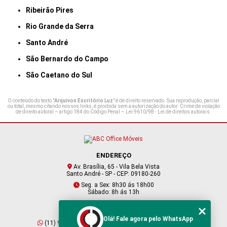
Ribeirão Pires
Rio Grande da Serra
Santo André
São Bernardo do Campo
São Caetano do Sul
O conteúdo do texto "
Arquivos Escritório Luz
" é de direito reservado. Sua reprodução, parcial
ou total, mesmo citando nossos links, é proibida sem a autorização do autor. Crime de violação
de direito autoral – artigo 184 do Código Penal –
Lei 9610/98 - Lei de direitos autorais
.
ENDEREÇO
Av. Brasília, 65 - Vila Bela Vista
Santo André - SP - CEP: 09180-260
Seg. a Sex: 8h30 ás 18h00
Sábado: 8h ás 13h
CONTATO
Olá! Fale agora pelo WhatsApp
(11) 95409-2229
(11) 4901-6045