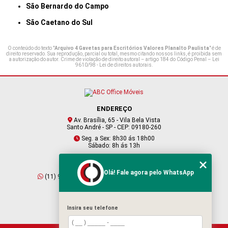
São Bernardo do Campo
São Caetano do Sul
O conteúdo do texto "
Arquivo 4 Gavetas para Escritórios Valores Planalto Paulista
" é de
direito reservado. Sua reprodução, parcial ou total, mesmo citando nossos links, é proibida sem
a autorização do autor. Crime de violação de direito autoral – artigo 184 do Código Penal –
Lei
9610/98 - Lei de direitos autorais
.
ENDEREÇO
Av. Brasília, 65 - Vila Bela Vista
Santo André - SP - CEP: 09180-260
Seg. a Sex: 8h30 ás 18h00
Sábado: 8h ás 13h
CONTATO
Olá! Fale agora pelo WhatsApp
(11) 95409-2229
(11) 4901-6045
vendas@abcofficemoveis.com.br
Insira seu telefone