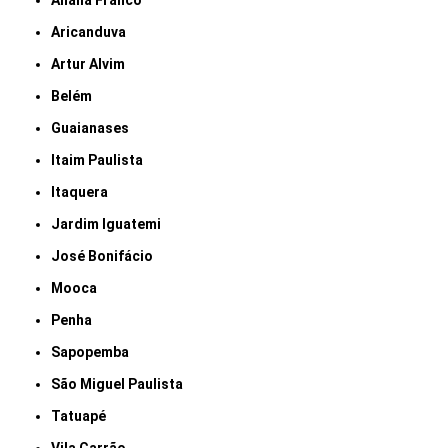
Anália Franco
Aricanduva
Artur Alvim
Belém
Guaianases
Itaim Paulista
Itaquera
Jardim Iguatemi
José Bonifácio
Mooca
Penha
Sapopemba
São Miguel Paulista
Tatuapé