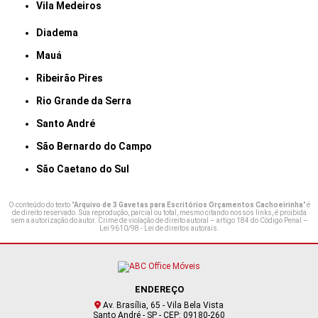
Vila Medeiros
Diadema
Mauá
Ribeirão Pires
Rio Grande da Serra
Santo André
São Bernardo do Campo
São Caetano do Sul
O conteúdo do texto "
Arquivo de 3 Gavetas para Escritórios Orçamentos Cachoeirinha
" é
de direito reservado. Sua reprodução, parcial ou total, mesmo citando nossos links, é proibida
sem a autorização do autor. Crime de violação de direito autoral – artigo 184 do Código Penal –
Lei 9610/98 - Lei de direitos autorais
.
ENDEREÇO
Av. Brasília, 65 - Vila Bela Vista
Santo André - SP - CEP: 09180-260