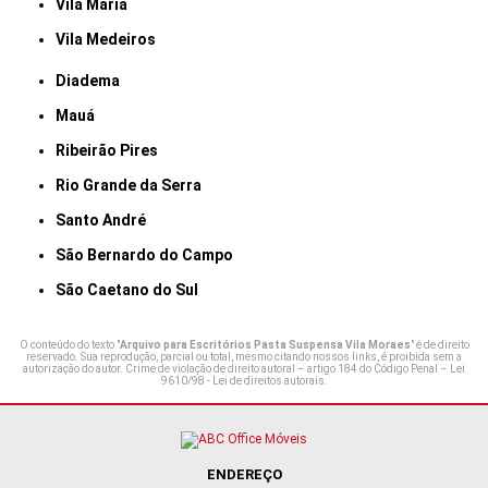
Vila Maria
Vila Medeiros
Diadema
Mauá
Ribeirão Pires
Rio Grande da Serra
Santo André
São Bernardo do Campo
São Caetano do Sul
O conteúdo do texto "
Arquivo para Escritórios Pasta Suspensa Vila Moraes
" é de direito
reservado. Sua reprodução, parcial ou total, mesmo citando nossos links, é proibida sem a
autorização do autor. Crime de violação de direito autoral – artigo 184 do Código Penal –
Lei
9610/98 - Lei de direitos autorais
.
ENDEREÇO