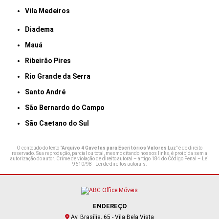
Vila Medeiros
Diadema
Mauá
Ribeirão Pires
Rio Grande da Serra
Santo André
São Bernardo do Campo
São Caetano do Sul
O conteúdo do texto "
Arquivo 4 Gavetas para Escritórios Valores Luz
" é de direito
reservado. Sua reprodução, parcial ou total, mesmo citando nossos links, é proibida sem a
autorização do autor. Crime de violação de direito autoral – artigo 184 do Código Penal –
Lei
9610/98 - Lei de direitos autorais
.
ENDEREÇO
Av. Brasília, 65 - Vila Bela Vista