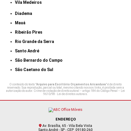
Vila Medeiros
Diadema
Mauá
Ribeirão Pires
Rio Grande da Serra
Santo André
São Bernardo do Campo
São Caetano do Sul
O conteúdo do texto "
Arquivo para Escritório Orçamentos Aricanduva
" é de direito
reservado. Sua reprodução, parcial ou total, mesmo citando nossos links, é proibida sem a
autorização do autor. Crime de violação de direito autoral – artigo 184 do Código Penal –
Lei
9610/98 - Lei de direitos autorais
.
ENDEREÇO
Av. Brasília, 65 - Vila Bela Vista
Santo André - SP - CEP: 09180-260