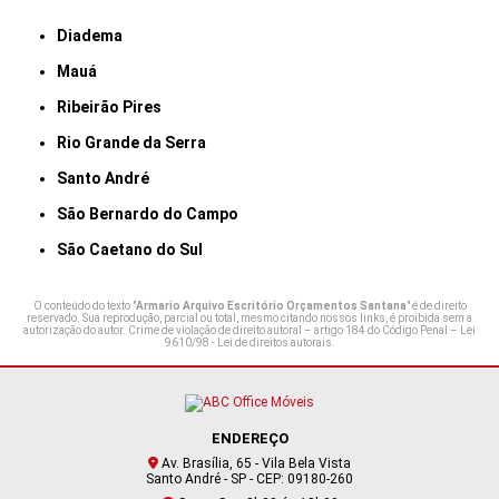
Diadema
Mauá
Ribeirão Pires
Rio Grande da Serra
Santo André
São Bernardo do Campo
São Caetano do Sul
O conteúdo do texto "
Armario Arquivo Escritório Orçamentos Santana
" é de direito
reservado. Sua reprodução, parcial ou total, mesmo citando nossos links, é proibida sem a
autorização do autor. Crime de violação de direito autoral – artigo 184 do Código Penal –
Lei
9610/98 - Lei de direitos autorais
.
ENDEREÇO
Av. Brasília, 65 - Vila Bela Vista
Santo André - SP - CEP: 09180-260