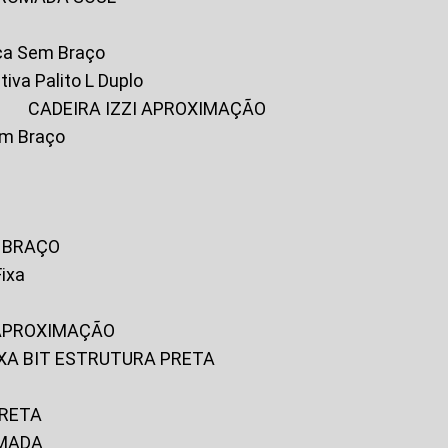
ica Sem Braço
tiva Palito L Duplo
A
CADEIRA IZZI APROXIMAÇÃO
om Braço
M BRAÇO
Fixa
 APROXIMAÇÃO
FIXA BIT ESTRUTURA PRETA
PRETA
OMADA