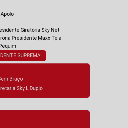
a Apolo
residente Giratória Sky Net
ltrona Presidente Maxx Tela
 Pequim
SIDENTE SUPREMA
a Sem Braço
cretaria Sky L Duplo