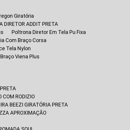
Oregon Giratória
A DIRETOR ADDIT PRETA
us
Poltrona Diretor Em Tela Pu Fixa
tória Com Braço Corsa
fice Tela Nylon
m Braço Viena Plus
 PRETA
O COM RODIZIO
EIRA BEEZI GIRATÓRIA PRETA
RIZZA APROXIMAÇÃO
CROMADA SOUL