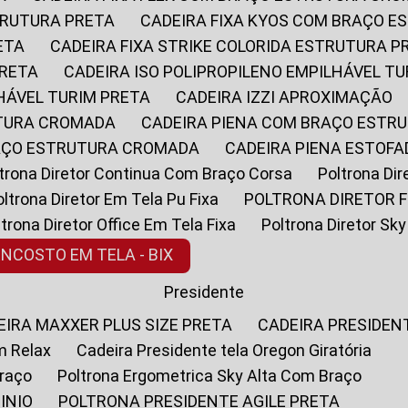
STRUTURA PRETA
CADEIRA FIXA KYOS COM BRAÇO 
ETA
CADEIRA FIXA STRIKE COLORIDA ESTRUTURA P
PRETA
CADEIRA ISO POLIPROPILENO EMPILHÁVEL T
LHÁVEL TURIM PRETA
CADEIRA IZZI APROXIMAÇÃO
UTURA CROMADA
CADEIRA PIENA COM BRAÇO ESTR
RAÇO ESTRUTURA CROMADA
CADEIRA PIENA ESTO
oltrona Diretor Continua Com Braço Corsa
Poltrona D
Poltrona Diretor Em Tela Pu Fixa
POLTRONA DIRETOR F
oltrona Diretor Office Em Tela Fixa
Poltrona Diretor S
ENCOSTO EM TELA - BIX
Presidente
DEIRA MAXXER PLUS SIZE PRETA
CADEIRA PRESIDEN
m Relax
Cadeira Presidente tela Oregon Giratória
Braço
Poltrona Ergometrica Sky Alta Com Braço
INIO
POLTRONA PRESIDENTE AGILE PRETA