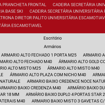
RIA PRANCHETA FRONTAL
CADEIRA SECRETÁRIA UNI
IA BASE SKI
CADEIRA SECRETÁRIA UNIVERSITÁRI
OLTRONA DIRETOR PALITO UNIVERSITÁRIA ESCAMOTIAV
ITÁRIA ESCAMOTIAVEL
Escritório
Armários
ARMARIO ALTO FECHADO 1 PORTA M25
ARMARIO 
RMARIO ALTO FECHADO M40
ÁRMARIO ALTO GOLD C
ARIO ALTO MISTO M25
ÁRMARIO ALTO MISTO M40
LE
ÁRMARIO ALTO PLAZA COM NICHO M40
ARMA
 NATURALE
ARMARIO BAIXO CREDENCE NOCE NATU
ARMARIO BAIXO CREDENZA M40
ARMÁRIO BAIXO D
TAR 18 MM
ARMÁRIO BAIXO DUPLO 4 PORTAS STAR
LATERAIS M40
ARMARIO BAIXO MISTO 3 GAVETAS 