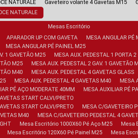
OCE NATURALE
Gaveteiro volante 4 Gavetas M15
NOCE NATURALE
Mesas Escritório
APARADOR UP COM GAVETA
MESA ANGULAR PÉ
MESA ANGULAR PÉ PAINEL M25
AV. 1 GAVETÃO M25
MESA AUX. PEDESTAL 1 PORTA 2
VETÃO M25
MESA AUX. PEDESTAL 2 GAV. 1 GAVETÃO 
VETÃO M40
MESA AUX. PEDESTAL 4 GAVETAS GLASS
M25
MESA AUX. PEDESTAL 4 GAVETAS M40
MESA
ILIAR PÉ AÇO MODERATE 40MM
MESA AUXILIAR PÉ 
GAVETAS START CALVI/PRETO
GAVETAS START CALVI/PRETO
MESA C/GAVETEIRO 
AVETAS M40
MESA C/GAVETEIRO PEDESTAL 4 GAVE
LIGHT
Mesa Escritório 1000X60 Pé Aço M25
Mesa
Mesa Escritório 120X60 Pé Painel M25
Mesa Esc