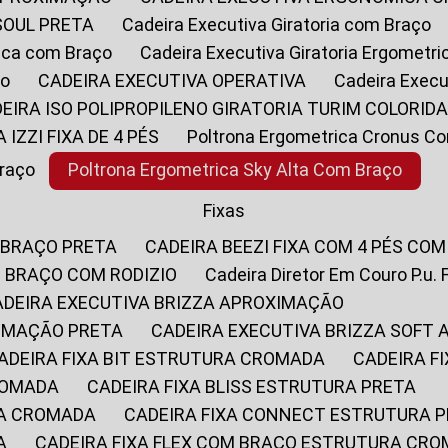
SOUL PRETA
Cadeira Executiva Giratoria com Braço
rica com Braço
Cadeira Executiva Giratoria Ergometr
ço
CADEIRA EXECUTIVA OPERATIVA
Cadeira Execu
DEIRA ISO POLIPROPILENO GIRATORIA TURIM COLORID
A IZZI FIXA DE 4 PÉS
Poltrona Ergometrica Cronus C
Braço
Poltrona Ergometrica Sky Alta Com Braço
Fixas
 BRAÇO PRETA
CADEIRA BEEZI FIXA COM 4 PÉS CO
OM BRAÇO COM RODIZIO
Cadeira Diretor Em Couro P.u. 
CADEIRA EXECUTIVA BRIZZA APROXIMAÇÃO
XIMAÇÃO PRETA
CADEIRA EXECUTIVA BRIZZA SOFT
CADEIRA FIXA BIT ESTRUTURA CROMADA
CADEIRA 
CROMADA
CADEIRA FIXA BLISS ESTRUTURA PRETA
RA CROMADA
CADEIRA FIXA CONNECT ESTRUTURA 
A
CADEIRA FIXA FLEX COM BRAÇO ESTRUTURA CR