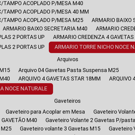
 C/TAMPO ACOPLADO P/MESA M40
 C/TAMPO ACOPLADO P/MESA 40 MM
 C/TAMPO ACOPLADO P/MESA M25
ARMARIO BAIXO
ARMARIO BAIXO SECRETARIA M40
ARMARIO CRED
PLAS 2 PORTAS UP
ARMARIO CREDENZA 4 GAVETAS
PLAS 2 PORTAS UP
ARMARIO TORRE NICHO NOCE 
Arquivos
 M15
Arquivo 04 Gavetas Pasta Suspensa M25
 M40
ARQUIVO 4 GAVETAS STAR 18MM
ARQUIVO
SA NOCE NATURALE
Gaveteiros
Gaveteiro para Acoplar em Mesa
Gaveteiro Volan
1 GAVETÃO M40
Gaveteiro Volante 2 Gavetas P/past
a M25
Gaveteiro volante 3 Gavetas M15
Gaveteir