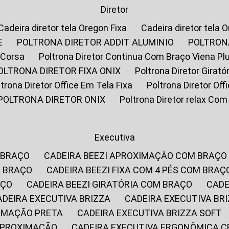
Diretor
Cadeira diretor tela Oregon Fixa
Cadeira diretor tela 
E
POLTRONA DIRETOR ADDIT ALUMINIO
POLTRON
 Corsa
Poltrona Diretor Continua Com Braço Viena Pl
POLTRONA DIRETOR FIXA ONIX
Poltrona Diretor Gira
oltrona Diretor Office Em Tela Fixa
Poltrona Diretor Of
POLTRONA DIRETOR ONIX
Poltrona Diretor relax Co
Executiva
 BRAÇO
CADEIRA BEEZI APROXIMAÇÃO COM BRAÇO
M BRAÇO
CADEIRA BEEZI FIXA COM 4 PÉS COM BRAÇ
AÇO
CADEIRA BEEZI GIRATÓRIA COM BRAÇO
CAD
CADEIRA EXECUTIVA BRIZZA
CADEIRA EXECUTIVA B
XIMAÇÃO PRETA
CADEIRA EXECUTIVA BRIZZA SOFT
 APROXIMAÇÃO
CADEIRA EXECUTIVA ERGONÔMICA 