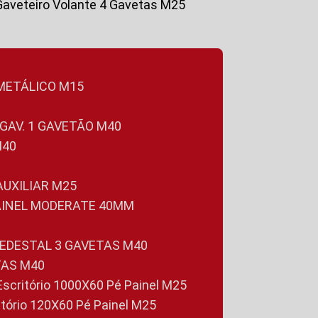
Gaveteiro Volante 4 Gavetas M25
 METÁLICO M15
 GAV. 1 GAVETÃO M40
M40
 AUXILIAR M25
PAINEL MODERATE 40MM
PEDESTAL 3 GAVETAS M40
TAS M40
 Escritório 1000X60 Pé Painel M25
ritório 120X60 Pé Painel M25