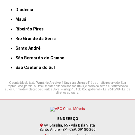
Diadema
Mauá
Ribeirão Pires
Rio Grande da Serra
Santo André
São Bernardo do Campo
São Caetano do Sul
O conteúdo do texto "
Armário Arquivo 4 Gavetas Jaraguá
" é de direito reservado. Sua
reprodução, parcial ou total, mesmo citando nossos links, é proibida sem a autorização do
autor. Crime de violação de direito autoral – artigo 184 do Código Penal –
Lei 9610/98 - Lei de
direitos autorais
.
ENDEREÇO
Av. Brasília, 65 - Vila Bela Vista
Santo André - SP - CEP: 09180-260