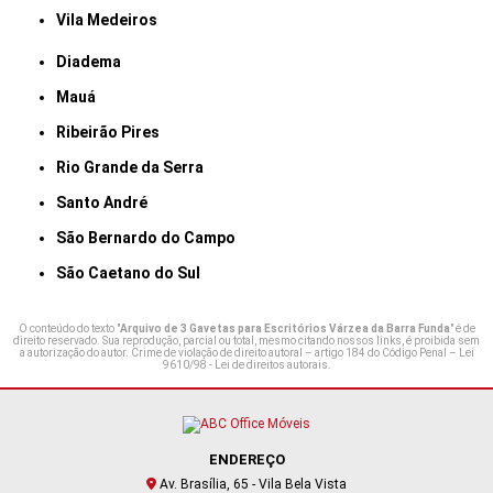
Vila Medeiros
Diadema
Mauá
Ribeirão Pires
Rio Grande da Serra
Santo André
São Bernardo do Campo
São Caetano do Sul
O conteúdo do texto "
Arquivo de 3 Gavetas para Escritórios Várzea da Barra Funda
" é de
direito reservado. Sua reprodução, parcial ou total, mesmo citando nossos links, é proibida sem
a autorização do autor. Crime de violação de direito autoral – artigo 184 do Código Penal –
Lei
9610/98 - Lei de direitos autorais
.
ENDEREÇO
Av. Brasília, 65 - Vila Bela Vista