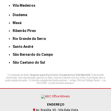
Vila Medeiros
Diadema
Mauá
Ribeirão Pires
Rio Grande da Serra
Santo André
São Bernardo do Campo
São Caetano do Sul
O conteúdo do texto "
Arquivo para Escritório Orçamentos Vila Matilde
" é de direito
reservado. Sua reprodução, parcial ou total, mesmo citando nossos links, é proibida sem a
autorização do autor. Crime de violação de direito autoral – artigo 184 do Código Penal –
Lei
9610/98 - Lei de direitos autorais
.
ENDEREÇO
Av. Brasília, 65 - Vila Bela Vista