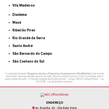
Vila Medeiros
Diadema
Mauá
Ribeirão Pires
Rio Grande da Serra
Santo André
São Bernardo do Campo
São Caetano do Sul
O conteúdo do texto "
Arquivos de Aço 4 Gavetas Orçamentos Vila Matilde
" é de direito
reservado. Sua reprodução, parcial ou total, mesmo citando nossos links, é proibida sem a
autorização do autor. Crime de violação de direito autoral – artigo 184 do Código Penal –
Lei
9610/98 - Lei de direitos autorais
.
ENDEREÇO
Av. Brasília, 65 - Vila Bela Vista