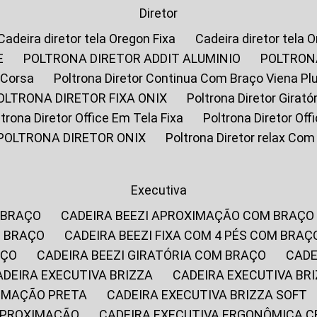
Diretor
Cadeira diretor tela Oregon Fixa
Cadeira diretor tela 
E
POLTRONA DIRETOR ADDIT ALUMINIO
POLTRON
 Corsa
Poltrona Diretor Continua Com Braço Viena Pl
POLTRONA DIRETOR FIXA ONIX
Poltrona Diretor Gira
oltrona Diretor Office Em Tela Fixa
Poltrona Diretor Of
POLTRONA DIRETOR ONIX
Poltrona Diretor relax Co
Executiva
 BRAÇO
CADEIRA BEEZI APROXIMAÇÃO COM BRAÇO
M BRAÇO
CADEIRA BEEZI FIXA COM 4 PÉS COM BRAÇ
AÇO
CADEIRA BEEZI GIRATÓRIA COM BRAÇO
CAD
CADEIRA EXECUTIVA BRIZZA
CADEIRA EXECUTIVA B
XIMAÇÃO PRETA
CADEIRA EXECUTIVA BRIZZA SOFT
 APROXIMAÇÃO
CADEIRA EXECUTIVA ERGONÔMICA 