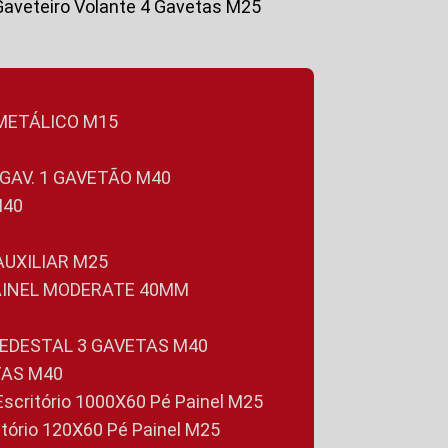
Gaveteiro Volante 4 Gavetas M25
 METÁLICO M15
 GAV. 1 GAVETÃO M40
M40
 AUXILIAR M25
PAINEL MODERATE 40MM
PEDESTAL 3 GAVETAS M40
TAS M40
 Escritório 1000X60 Pé Painel M25
ritório 120X60 Pé Painel M25