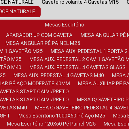
OCE NATURALE
Gaveteiro volante 4 Gavetas M15
NOCE NATURALE
Mesas Escritório
APARADOR UP COM GAVETA
MESA ANGULAR PÉ
MESA ANGULAR PÉ PAINEL M25
AV. 1 GAVETÃO M25
MESA AUX. PEDESTAL 1 PORTA 2
VETÃO M25
MESA AUX. PEDESTAL 2 GAV. 1 GAVETÃO 
VETÃO M40
MESA AUX. PEDESTAL 4 GAVETAS GLASS
M25
MESA AUX. PEDESTAL 4 GAVETAS M40
MESA
ILIAR PÉ AÇO MODERATE 40MM
MESA AUXILIAR PÉ 
GAVETAS START CALVI/PRETO
GAVETAS START CALVI/PRETO
MESA C/GAVETEIRO 
AVETAS M40
MESA C/GAVETEIRO PEDESTAL 4 GAVE
LIGHT
Mesa Escritório 1000X60 Pé Aço M25
Mesa
Mesa Escritório 120X60 Pé Painel M25
Mesa Esc