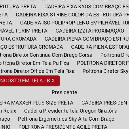
STRUTURA PRETA
CADEIRA FIXA KYOS COM BRAÇO 
ETA
CADEIRA FIXA STRIKE COLORIDA ESTRUTURA P
PRETA
CADEIRA ISO POLIPROPILENO EMPILHÁVEL T
LHÁVEL TURIM PRETA
CADEIRA IZZI APROXIMAÇÃO
UTURA CROMADA
CADEIRA PIENA COM BRAÇO ESTR
RAÇO ESTRUTURA CROMADA
CADEIRA PIENA ESTO
oltrona Diretor Continua Com Braço Corsa
Poltrona D
Poltrona Diretor Em Tela Pu Fixa
POLTRONA DIRETOR F
oltrona Diretor Office Em Tela Fixa
Poltrona Diretor S
ENCOSTO EM TELA - BIX
Presidente
DEIRA MAXXER PLUS SIZE PRETA
CADEIRA PRESIDEN
m Relax
Cadeira Presidente tela Oregon Giratória
Braço
Poltrona Ergometrica Sky Alta Com Braço
INIO
POLTRONA PRESIDENTE AGILE PRETA