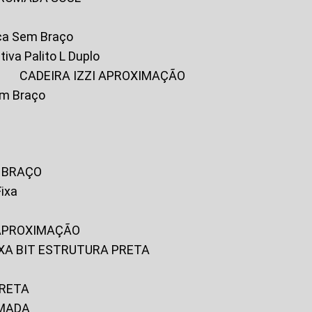
ica Sem Braço
tiva Palito L Duplo
A
CADEIRA IZZI APROXIMAÇÃO
om Braço
M BRAÇO
Fixa
 APROXIMAÇÃO
FIXA BIT ESTRUTURA PRETA
PRETA
OMADA