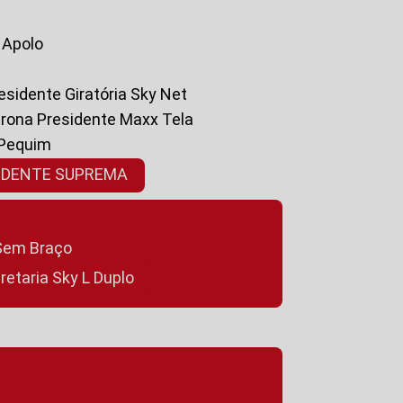
a Apolo
residente Giratória Sky Net
ltrona Presidente Maxx Tela
 Pequim
SIDENTE SUPREMA
a Sem Braço
cretaria Sky L Duplo