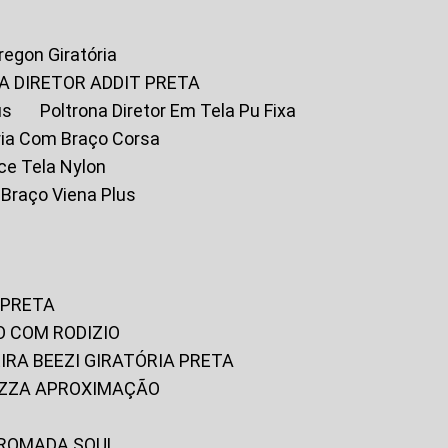
Oregon Giratória
A DIRETOR ADDIT PRETA
us
Poltrona Diretor Em Tela Pu Fixa
tória Com Braço Corsa
fice Tela Nylon
m Braço Viena Plus
 PRETA
O COM RODIZIO
EIRA BEEZI GIRATÓRIA PRETA
RIZZA APROXIMAÇÃO
CROMADA SOUL