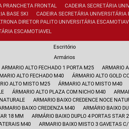
RIA PRANCHETA FRONTAL
CADEIRA SECRETÁRIA UNI
IA BASE SKI
CADEIRA SECRETÁRIA UNIVERSITÁRI
OLTRONA DIRETOR PALITO UNIVERSITÁRIA ESCAMOTIAV
ITÁRIA ESCAMOTIAVEL
Escritório
Armários
ARMARIO ALTO FECHADO 1 PORTA M25
ARMARIO 
RMARIO ALTO FECHADO M40
ÁRMARIO ALTO GOLD C
ARIO ALTO MISTO M25
ÁRMARIO ALTO MISTO M40
LE
ÁRMARIO ALTO PLAZA COM NICHO M40
ARMA
 NATURALE
ARMARIO BAIXO CREDENCE NOCE NATU
ARMARIO BAIXO CREDENZA M40
ARMÁRIO BAIXO D
TAR 18 MM
ARMÁRIO BAIXO DUPLO 4 PORTAS STAR
LATERAIS M40
ARMARIO BAIXO MISTO 3 GAVETAS 