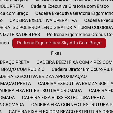
SOUL PRETA
Cadeira Executiva Giratoria com Braço
rica com Braço
Cadeira Executiva Giratoria Ergometr
ço
CADEIRA EXECUTIVA OPERATIVA
Cadeira Execu
DEIRA ISO POLIPROPILENO GIRATORIA TURIM COLORID
A IZZI FIXA DE 4 PÉS
Poltrona Ergometrica Cronus C
Braço
Poltrona Ergometrica Sky Alta Com Braço
Fixas
 BRAÇO PRETA
CADEIRA BEEZI FIXA COM 4 PÉS CO
OM BRAÇO COM RODIZIO
Cadeira Diretor Em Couro P.u. 
CADEIRA EXECUTIVA BRIZZA APROXIMAÇÃO
XIMAÇÃO PRETA
CADEIRA EXECUTIVA BRIZZA SOFT
CADEIRA FIXA BIT ESTRUTURA CROMADA
CADEIRA 
CROMADA
CADEIRA FIXA BLISS ESTRUTURA PRETA
RA CROMADA
CADEIRA FIXA CONNECT ESTRUTURA 
A
CADEIRA FIXA FLEX COM BRAÇO ESTRUTURA CR