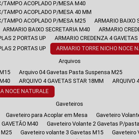
 C/TAMPO ACOPLADO P/MESA M40
 C/TAMPO ACOPLADO P/MESA 40 MM
 C/TAMPO ACOPLADO P/MESA M25
ARMARIO BAIXO
ARMARIO BAIXO SECRETARIA M40
ARMARIO CRED
PLAS 2 PORTAS UP
ARMARIO CREDENZA 4 GAVETAS
PLAS 2 PORTAS UP
ARMARIO TORRE NICHO NOCE 
Arquivos
 M15
Arquivo 04 Gavetas Pasta Suspensa M25
 M40
ARQUIVO 4 GAVETAS STAR 18MM
ARQUIVO
SA NOCE NATURALE
Gaveteiros
Gaveteiro para Acoplar em Mesa
Gaveteiro Volan
1 GAVETÃO M40
Gaveteiro Volante 2 Gavetas P/past
a M25
Gaveteiro volante 3 Gavetas M15
Gaveteir