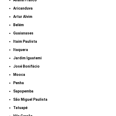
Anália Franco
Aricanduva
Artur Alvim
Belém
Guaianases
Itaim Paulista
Itaquera
Jardim Iguatemi
José Bonifácio
Mooca
Penha
Sapopemba
São Miguel Paulista
Tatuapé