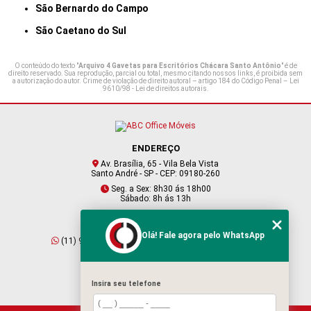
São Bernardo do Campo
São Caetano do Sul
O conteúdo do texto "
Arquivo 4 Gavetas para Escritórios Chácara Santo Antônio
" é de
direito reservado. Sua reprodução, parcial ou total, mesmo citando nossos links, é proibida sem
a autorização do autor. Crime de violação de direito autoral – artigo 184 do Código Penal –
Lei
9610/98 - Lei de direitos autorais
.
ENDEREÇO
Av. Brasília, 65 - Vila Bela Vista
Santo André - SP - CEP: 09180-260
Seg. a Sex: 8h30 ás 18h00
Sábado: 8h ás 13h
CONTATO
Olá! Fale agora pelo WhatsApp
(11) 95409-2229
(11) 4901-6045
vendas@abcofficemoveis.com.br
Insira seu telefone