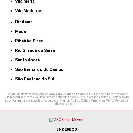
Vila Maria
Vila Medeiros
Diadema
Mauá
Ribeirão Pires
Rio Grande da Serra
Santo André
São Bernardo do Campo
São Caetano do Sul
O conteúdo do texto "
Arquivo de Aço para Escritórios Jurubatuba
" é de direito reservado.
Sua reprodução, parcial ou total, mesmo citando nossos links, é proibida sem a autorização do
autor. Crime de violação de direito autoral – artigo 184 do Código Penal –
Lei 9610/98 - Lei de
direitos autorais
.
ENDEREÇO