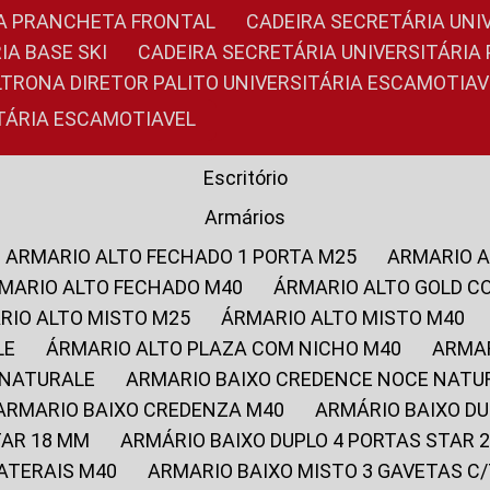
RIA PRANCHETA FRONTAL
CADEIRA SECRETÁRIA UNI
IA BASE SKI
CADEIRA SECRETÁRIA UNIVERSITÁRI
OLTRONA DIRETOR PALITO UNIVERSITÁRIA ESCAMOTIAV
ITÁRIA ESCAMOTIAVEL
Escritório
Armários
ARMARIO ALTO FECHADO 1 PORTA M25
ARMARIO 
RMARIO ALTO FECHADO M40
ÁRMARIO ALTO GOLD C
ARIO ALTO MISTO M25
ÁRMARIO ALTO MISTO M40
LE
ÁRMARIO ALTO PLAZA COM NICHO M40
ARMA
 NATURALE
ARMARIO BAIXO CREDENCE NOCE NATU
ARMARIO BAIXO CREDENZA M40
ARMÁRIO BAIXO D
TAR 18 MM
ARMÁRIO BAIXO DUPLO 4 PORTAS STAR
LATERAIS M40
ARMARIO BAIXO MISTO 3 GAVETAS 