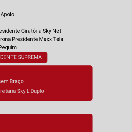
a Apolo
residente Giratória Sky Net
ltrona Presidente Maxx Tela
 Pequim
SIDENTE SUPREMA
a Sem Braço
cretaria Sky L Duplo