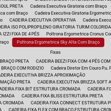
SOUL PRETA
Cadeira Executiva Giratoria com Braço
rica com Braço
Cadeira Executiva Giratoria Ergometr
ço
CADEIRA EXECUTIVA OPERATIVA
Cadeira Execu
DEIRA ISO POLIPROPILENO GIRATORIA TURIM COLORID
A IZZI FIXA DE 4 PÉS
Poltrona Ergometrica Cronus C
Braço
Poltrona Ergometrica Sky Alta Com Braço
Fixas
 BRAÇO PRETA
CADEIRA BEEZI FIXA COM 4 PÉS CO
OM BRAÇO COM RODIZIO
Cadeira Diretor Em Couro P.u. 
CADEIRA EXECUTIVA BRIZZA APROXIMAÇÃO
XIMAÇÃO PRETA
CADEIRA EXECUTIVA BRIZZA SOFT
CADEIRA FIXA BIT ESTRUTURA CROMADA
CADEIRA 
CROMADA
CADEIRA FIXA BLISS ESTRUTURA PRETA
RA CROMADA
CADEIRA FIXA CONNECT ESTRUTURA 
A
CADEIRA FIXA FLEX COM BRAÇO ESTRUTURA CR