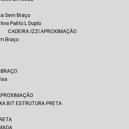
ica Sem Braço
tiva Palito L Duplo
A
CADEIRA IZZI APROXIMAÇÃO
om Braço
M BRAÇO
Fixa
 APROXIMAÇÃO
FIXA BIT ESTRUTURA PRETA
PRETA
OMADA