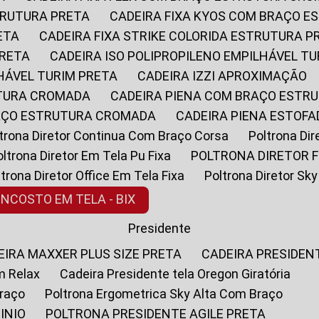
STRUTURA PRETA
CADEIRA FIXA KYOS COM BRAÇO 
ETA
CADEIRA FIXA STRIKE COLORIDA ESTRUTURA P
PRETA
CADEIRA ISO POLIPROPILENO EMPILHÁVEL T
LHÁVEL TURIM PRETA
CADEIRA IZZI APROXIMAÇÃO
UTURA CROMADA
CADEIRA PIENA COM BRAÇO ESTR
RAÇO ESTRUTURA CROMADA
CADEIRA PIENA ESTO
oltrona Diretor Continua Com Braço Corsa
Poltrona D
Poltrona Diretor Em Tela Pu Fixa
POLTRONA DIRETOR F
oltrona Diretor Office Em Tela Fixa
Poltrona Diretor S
ENCOSTO EM TELA - BIX
Presidente
DEIRA MAXXER PLUS SIZE PRETA
CADEIRA PRESIDEN
m Relax
Cadeira Presidente tela Oregon Giratória
Braço
Poltrona Ergometrica Sky Alta Com Braço
INIO
POLTRONA PRESIDENTE AGILE PRETA