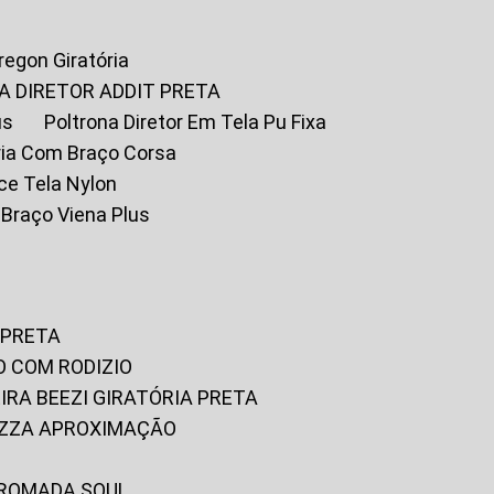
Oregon Giratória
A DIRETOR ADDIT PRETA
us
Poltrona Diretor Em Tela Pu Fixa
tória Com Braço Corsa
fice Tela Nylon
m Braço Viena Plus
 PRETA
O COM RODIZIO
EIRA BEEZI GIRATÓRIA PRETA
RIZZA APROXIMAÇÃO
CROMADA SOUL