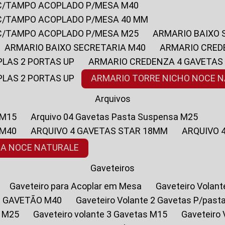
 C/TAMPO ACOPLADO P/MESA M40
 C/TAMPO ACOPLADO P/MESA 40 MM
 C/TAMPO ACOPLADO P/MESA M25
ARMARIO BAIXO
ARMARIO BAIXO SECRETARIA M40
ARMARIO CRED
PLAS 2 PORTAS UP
ARMARIO CREDENZA 4 GAVETAS
PLAS 2 PORTAS UP
ARMARIO TORRE NICHO NOCE 
Arquivos
 M15
Arquivo 04 Gavetas Pasta Suspensa M25
 M40
ARQUIVO 4 GAVETAS STAR 18MM
ARQUIVO
SA NOCE NATURALE
Gaveteiros
Gaveteiro para Acoplar em Mesa
Gaveteiro Volan
1 GAVETÃO M40
Gaveteiro Volante 2 Gavetas P/past
a M25
Gaveteiro volante 3 Gavetas M15
Gaveteir