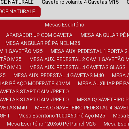
OCE NATURALE
Gaveteiro volante 4 Gavetas M15
NOCE NATURALE
Mesas Escritório
APARADOR UP COM GAVETA
MESA ANGULAR PÉ
MESA ANGULAR PÉ PAINEL M25
AV. 1 GAVETÃO M25
MESA AUX. PEDESTAL 1 PORTA 2
VETÃO M25
MESA AUX. PEDESTAL 2 GAV. 1 GAVETÃO 
VETÃO M40
MESA AUX. PEDESTAL 4 GAVETAS GLASS
M25
MESA AUX. PEDESTAL 4 GAVETAS M40
MESA
ILIAR PÉ AÇO MODERATE 40MM
MESA AUXILIAR PÉ 
GAVETAS START CALVI/PRETO
GAVETAS START CALVI/PRETO
MESA C/GAVETEIRO 
AVETAS M40
MESA C/GAVETEIRO PEDESTAL 4 GAVE
LIGHT
Mesa Escritório 1000X60 Pé Aço M25
Mesa
Mesa Escritório 120X60 Pé Painel M25
Mesa Esc