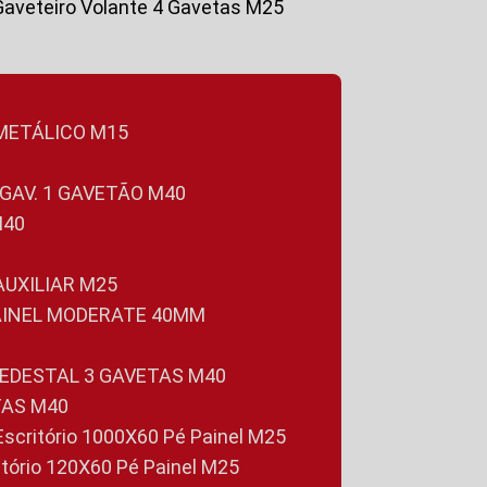
Gaveteiro Volante 4 Gavetas M25
 METÁLICO M15
 GAV. 1 GAVETÃO M40
M40
 AUXILIAR M25
PAINEL MODERATE 40MM
PEDESTAL 3 GAVETAS M40
TAS M40
 Escritório 1000X60 Pé Painel M25
ritório 120X60 Pé Painel M25