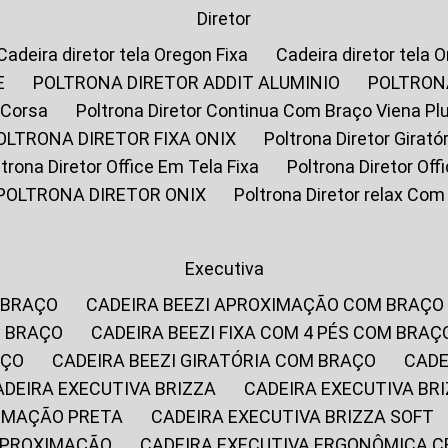
Diretor
Cadeira diretor tela Oregon Fixa
Cadeira diretor tela 
E
POLTRONA DIRETOR ADDIT ALUMINIO
POLTRON
 Corsa
Poltrona Diretor Continua Com Braço Viena Pl
POLTRONA DIRETOR FIXA ONIX
Poltrona Diretor Gira
oltrona Diretor Office Em Tela Fixa
Poltrona Diretor Of
POLTRONA DIRETOR ONIX
Poltrona Diretor relax Co
Executiva
 BRAÇO
CADEIRA BEEZI APROXIMAÇÃO COM BRAÇO
M BRAÇO
CADEIRA BEEZI FIXA COM 4 PÉS COM BRAÇ
AÇO
CADEIRA BEEZI GIRATÓRIA COM BRAÇO
CAD
CADEIRA EXECUTIVA BRIZZA
CADEIRA EXECUTIVA B
XIMAÇÃO PRETA
CADEIRA EXECUTIVA BRIZZA SOFT
 APROXIMAÇÃO
CADEIRA EXECUTIVA ERGONÔMICA 