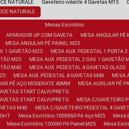
OCE NATURALE
Gaveteiro volante 4 Gavetas M15
NOCE NATURALE
Mesas Escritório
APARADOR UP COM GAVETA
MESA ANGULAR PÉ
MESA ANGULAR PÉ PAINEL M25
AV. 1 GAVETÃO M25
MESA AUX. PEDESTAL 1 PORTA 2
VETÃO M25
MESA AUX. PEDESTAL 2 GAV. 1 GAVETÃO 
VETÃO M40
MESA AUX. PEDESTAL 4 GAVETAS GLASS
M25
MESA AUX. PEDESTAL 4 GAVETAS M40
MESA
ILIAR PÉ AÇO MODERATE 40MM
MESA AUXILIAR PÉ 
GAVETAS START CALVI/PRETO
GAVETAS START CALVI/PRETO
MESA C/GAVETEIRO 
AVETAS M40
MESA C/GAVETEIRO PEDESTAL 4 GAVE
LIGHT
Mesa Escritório 1000X60 Pé Aço M25
Mesa
Mesa Escritório 120X60 Pé Painel M25
Mesa Esc