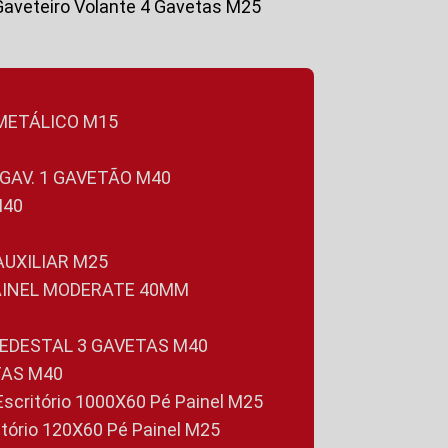
Gaveteiro Volante 4 Gavetas M25
 METÁLICO M15
 GAV. 1 GAVETÃO M40
M40
 AUXILIAR M25
PAINEL MODERATE 40MM
PEDESTAL 3 GAVETAS M40
TAS M40
 Escritório 1000X60 Pé Painel M25
ritório 120X60 Pé Painel M25