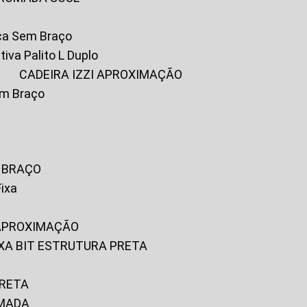
ica Sem Braço
tiva Palito L Duplo
A
CADEIRA IZZI APROXIMAÇÃO
om Braço
M BRAÇO
Fixa
 APROXIMAÇÃO
FIXA BIT ESTRUTURA PRETA
PRETA
OMADA