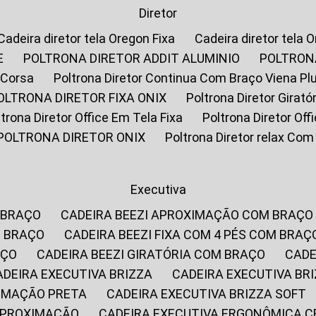
Diretor
Cadeira diretor tela Oregon Fixa
Cadeira diretor tela 
E
POLTRONA DIRETOR ADDIT ALUMINIO
POLTRON
 Corsa
Poltrona Diretor Continua Com Braço Viena Pl
POLTRONA DIRETOR FIXA ONIX
Poltrona Diretor Gira
oltrona Diretor Office Em Tela Fixa
Poltrona Diretor Of
POLTRONA DIRETOR ONIX
Poltrona Diretor relax Co
Executiva
 BRAÇO
CADEIRA BEEZI APROXIMAÇÃO COM BRAÇO
M BRAÇO
CADEIRA BEEZI FIXA COM 4 PÉS COM BRAÇ
AÇO
CADEIRA BEEZI GIRATÓRIA COM BRAÇO
CAD
CADEIRA EXECUTIVA BRIZZA
CADEIRA EXECUTIVA B
XIMAÇÃO PRETA
CADEIRA EXECUTIVA BRIZZA SOFT
 APROXIMAÇÃO
CADEIRA EXECUTIVA ERGONÔMICA 