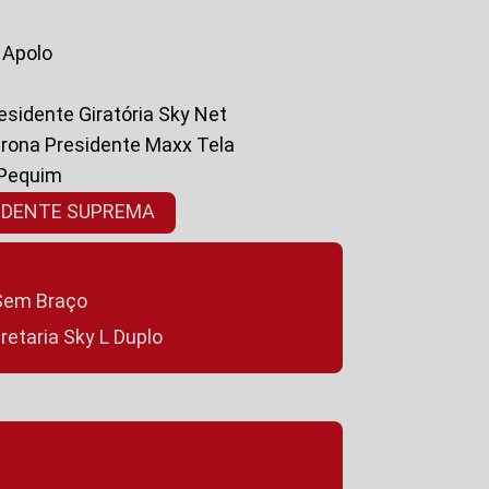
a Apolo
residente Giratória Sky Net
ltrona Presidente Maxx Tela
 Pequim
SIDENTE SUPREMA
a Sem Braço
cretaria Sky L Duplo