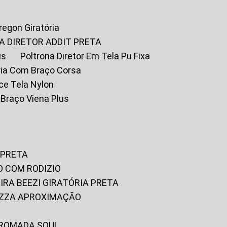
Oregon Giratória
A DIRETOR ADDIT PRETA
us
Poltrona Diretor Em Tela Pu Fixa
tória Com Braço Corsa
fice Tela Nylon
m Braço Viena Plus
 PRETA
O COM RODIZIO
EIRA BEEZI GIRATÓRIA PRETA
RIZZA APROXIMAÇÃO
CROMADA SOUL