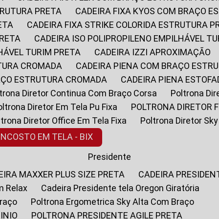
STRUTURA PRETA
CADEIRA FIXA KYOS COM BRAÇO 
ETA
CADEIRA FIXA STRIKE COLORIDA ESTRUTURA P
PRETA
CADEIRA ISO POLIPROPILENO EMPILHÁVEL T
LHÁVEL TURIM PRETA
CADEIRA IZZI APROXIMAÇÃO
UTURA CROMADA
CADEIRA PIENA COM BRAÇO ESTR
RAÇO ESTRUTURA CROMADA
CADEIRA PIENA ESTO
oltrona Diretor Continua Com Braço Corsa
Poltrona D
Poltrona Diretor Em Tela Pu Fixa
POLTRONA DIRETOR F
oltrona Diretor Office Em Tela Fixa
Poltrona Diretor S
ENCOSTO EM TELA - BIX
Presidente
DEIRA MAXXER PLUS SIZE PRETA
CADEIRA PRESIDEN
m Relax
Cadeira Presidente tela Oregon Giratória
Braço
Poltrona Ergometrica Sky Alta Com Braço
INIO
POLTRONA PRESIDENTE AGILE PRETA