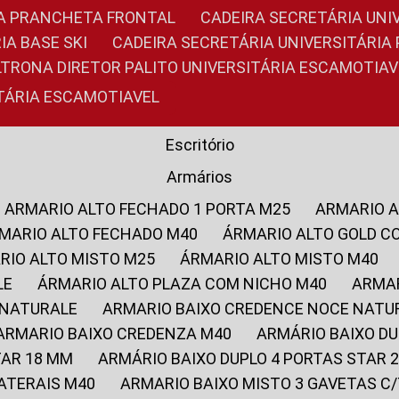
RIA PRANCHETA FRONTAL
CADEIRA SECRETÁRIA UNI
IA BASE SKI
CADEIRA SECRETÁRIA UNIVERSITÁRI
OLTRONA DIRETOR PALITO UNIVERSITÁRIA ESCAMOTIAV
ITÁRIA ESCAMOTIAVEL
Escritório
Armários
ARMARIO ALTO FECHADO 1 PORTA M25
ARMARIO 
RMARIO ALTO FECHADO M40
ÁRMARIO ALTO GOLD C
ARIO ALTO MISTO M25
ÁRMARIO ALTO MISTO M40
LE
ÁRMARIO ALTO PLAZA COM NICHO M40
ARMA
 NATURALE
ARMARIO BAIXO CREDENCE NOCE NATU
ARMARIO BAIXO CREDENZA M40
ARMÁRIO BAIXO D
TAR 18 MM
ARMÁRIO BAIXO DUPLO 4 PORTAS STAR
LATERAIS M40
ARMARIO BAIXO MISTO 3 GAVETAS 