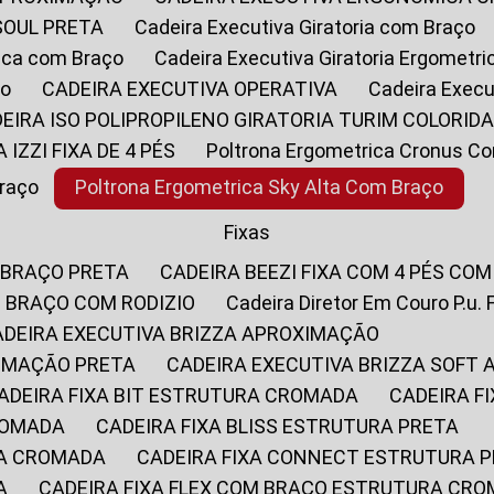
SOUL PRETA
Cadeira Executiva Giratoria com Braço
rica com Braço
Cadeira Executiva Giratoria Ergometr
ço
CADEIRA EXECUTIVA OPERATIVA
Cadeira Execu
DEIRA ISO POLIPROPILENO GIRATORIA TURIM COLORID
A IZZI FIXA DE 4 PÉS
Poltrona Ergometrica Cronus C
Braço
Poltrona Ergometrica Sky Alta Com Braço
Fixas
 BRAÇO PRETA
CADEIRA BEEZI FIXA COM 4 PÉS CO
OM BRAÇO COM RODIZIO
Cadeira Diretor Em Couro P.u. 
CADEIRA EXECUTIVA BRIZZA APROXIMAÇÃO
XIMAÇÃO PRETA
CADEIRA EXECUTIVA BRIZZA SOFT
CADEIRA FIXA BIT ESTRUTURA CROMADA
CADEIRA 
CROMADA
CADEIRA FIXA BLISS ESTRUTURA PRETA
RA CROMADA
CADEIRA FIXA CONNECT ESTRUTURA 
A
CADEIRA FIXA FLEX COM BRAÇO ESTRUTURA CR