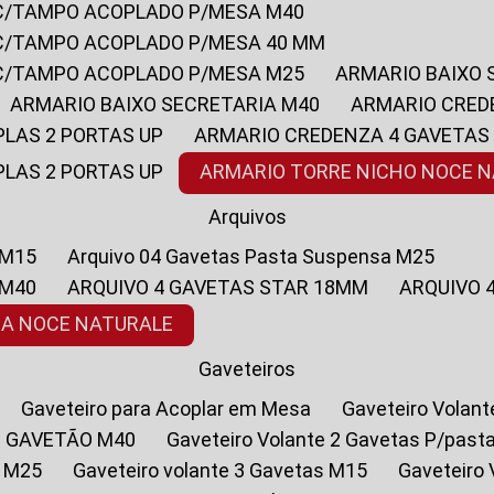
 C/TAMPO ACOPLADO P/MESA M40
 C/TAMPO ACOPLADO P/MESA 40 MM
 C/TAMPO ACOPLADO P/MESA M25
ARMARIO BAIXO
ARMARIO BAIXO SECRETARIA M40
ARMARIO CRED
PLAS 2 PORTAS UP
ARMARIO CREDENZA 4 GAVETAS
PLAS 2 PORTAS UP
ARMARIO TORRE NICHO NOCE 
Arquivos
 M15
Arquivo 04 Gavetas Pasta Suspensa M25
 M40
ARQUIVO 4 GAVETAS STAR 18MM
ARQUIVO
SA NOCE NATURALE
Gaveteiros
Gaveteiro para Acoplar em Mesa
Gaveteiro Volan
1 GAVETÃO M40
Gaveteiro Volante 2 Gavetas P/past
a M25
Gaveteiro volante 3 Gavetas M15
Gaveteir