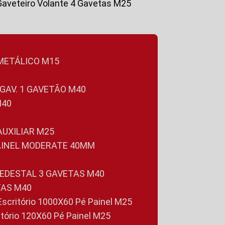
Gaveteiro Volante 4 Gavetas M25
 METÁLICO M15
 GAV. 1 GAVETÃO M40
M40
 AUXILIAR M25
PAINEL MODERATE 40MM
PEDESTAL 3 GAVETAS M40
TAS M40
 Escritório 1000X60 Pé Painel M25
ritório 120X60 Pé Painel M25