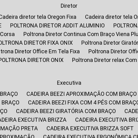
Diretor
Cadeira diretor tela Oregon Fixa
Cadeira diretor tela 
E
POLTRONA DIRETOR ADDIT ALUMINIO
POLTRON
 Corsa
Poltrona Diretor Continua Com Braço Viena Pl
POLTRONA DIRETOR FIXA ONIX
Poltrona Diretor Gira
oltrona Diretor Office Em Tela Fixa
Poltrona Diretor Of
POLTRONA DIRETOR ONIX
Poltrona Diretor relax Co
Executiva
 BRAÇO
CADEIRA BEEZI APROXIMAÇÃO COM BRAÇO
M BRAÇO
CADEIRA BEEZI FIXA COM 4 PÉS COM BRAÇ
AÇO
CADEIRA BEEZI GIRATÓRIA COM BRAÇO
CAD
CADEIRA EXECUTIVA BRIZZA
CADEIRA EXECUTIVA B
XIMAÇÃO PRETA
CADEIRA EXECUTIVA BRIZZA SOFT
 APROXIMAÇÃO
CADEIRA EXECUTIVA ERGONÔMICA 