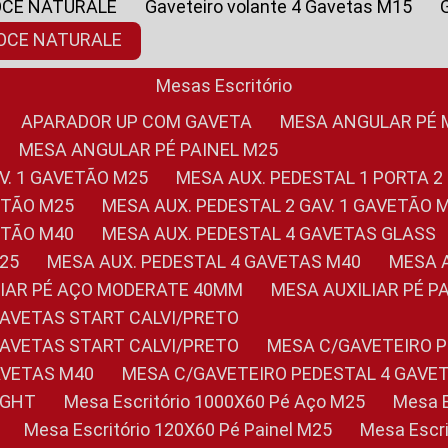
OCE NATURALE
Gaveteiro volante 4 Gavetas M15
NOCE NATURALE
Mesas Escritório
APARADOR UP COM GAVETA
MESA ANGULAR PÉ
MESA ANGULAR PÉ PAINEL M25
AV. 1 GAVETÃO M25
MESA AUX. PEDESTAL 1 PORTA 2
VETÃO M25
MESA AUX. PEDESTAL 2 GAV. 1 GAVETÃO 
VETÃO M40
MESA AUX. PEDESTAL 4 GAVETAS GLASS
M25
MESA AUX. PEDESTAL 4 GAVETAS M40
MESA
ILIAR PÉ AÇO MODERATE 40MM
MESA AUXILIAR PÉ 
GAVETAS START CALVI/PRETO
GAVETAS START CALVI/PRETO
MESA C/GAVETEIRO 
AVETAS M40
MESA C/GAVETEIRO PEDESTAL 4 GAVE
LIGHT
Mesa Escritório 1000X60 Pé Aço M25
Mesa
Mesa Escritório 120X60 Pé Painel M25
Mesa Esc