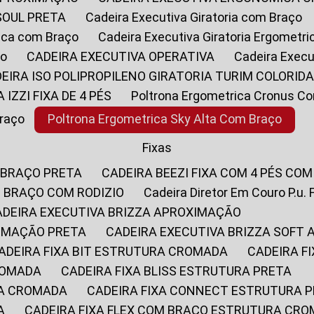
SOUL PRETA
Cadeira Executiva Giratoria com Braço
rica com Braço
Cadeira Executiva Giratoria Ergometr
ço
CADEIRA EXECUTIVA OPERATIVA
Cadeira Execu
DEIRA ISO POLIPROPILENO GIRATORIA TURIM COLORID
A IZZI FIXA DE 4 PÉS
Poltrona Ergometrica Cronus C
Braço
Poltrona Ergometrica Sky Alta Com Braço
Fixas
 BRAÇO PRETA
CADEIRA BEEZI FIXA COM 4 PÉS CO
OM BRAÇO COM RODIZIO
Cadeira Diretor Em Couro P.u. 
CADEIRA EXECUTIVA BRIZZA APROXIMAÇÃO
XIMAÇÃO PRETA
CADEIRA EXECUTIVA BRIZZA SOFT
CADEIRA FIXA BIT ESTRUTURA CROMADA
CADEIRA 
CROMADA
CADEIRA FIXA BLISS ESTRUTURA PRETA
RA CROMADA
CADEIRA FIXA CONNECT ESTRUTURA 
A
CADEIRA FIXA FLEX COM BRAÇO ESTRUTURA CR