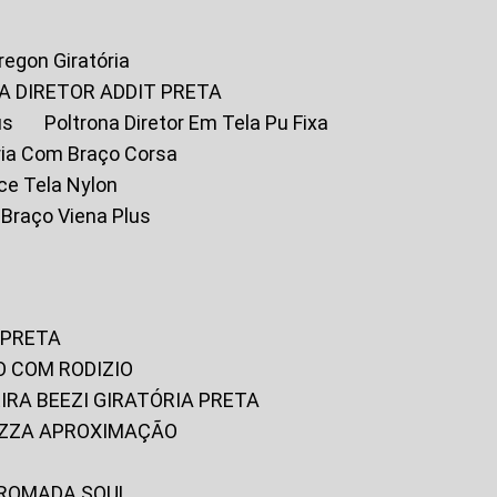
Oregon Giratória
A DIRETOR ADDIT PRETA
us
Poltrona Diretor Em Tela Pu Fixa
tória Com Braço Corsa
fice Tela Nylon
m Braço Viena Plus
 PRETA
O COM RODIZIO
EIRA BEEZI GIRATÓRIA PRETA
RIZZA APROXIMAÇÃO
CROMADA SOUL