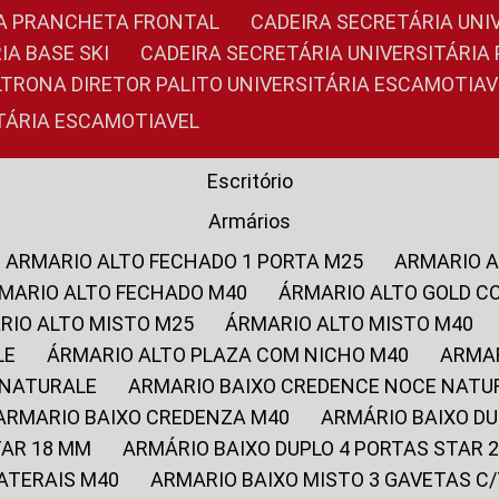
RIA PRANCHETA FRONTAL
CADEIRA SECRETÁRIA UNI
IA BASE SKI
CADEIRA SECRETÁRIA UNIVERSITÁRI
OLTRONA DIRETOR PALITO UNIVERSITÁRIA ESCAMOTIAV
ITÁRIA ESCAMOTIAVEL
Escritório
Armários
ARMARIO ALTO FECHADO 1 PORTA M25
ARMARIO 
RMARIO ALTO FECHADO M40
ÁRMARIO ALTO GOLD C
ARIO ALTO MISTO M25
ÁRMARIO ALTO MISTO M40
LE
ÁRMARIO ALTO PLAZA COM NICHO M40
ARMA
 NATURALE
ARMARIO BAIXO CREDENCE NOCE NATU
ARMARIO BAIXO CREDENZA M40
ARMÁRIO BAIXO D
TAR 18 MM
ARMÁRIO BAIXO DUPLO 4 PORTAS STAR
LATERAIS M40
ARMARIO BAIXO MISTO 3 GAVETAS 