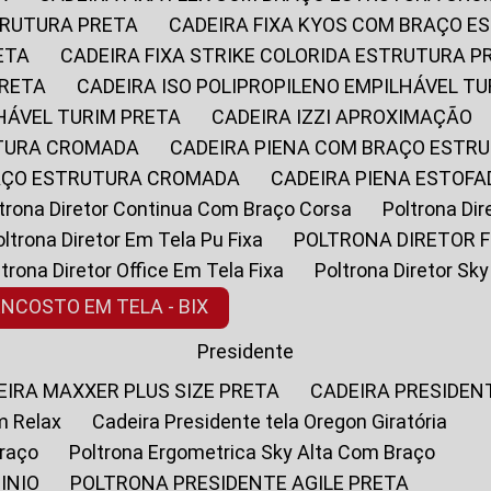
STRUTURA PRETA
CADEIRA FIXA KYOS COM BRAÇO 
ETA
CADEIRA FIXA STRIKE COLORIDA ESTRUTURA P
PRETA
CADEIRA ISO POLIPROPILENO EMPILHÁVEL T
LHÁVEL TURIM PRETA
CADEIRA IZZI APROXIMAÇÃO
UTURA CROMADA
CADEIRA PIENA COM BRAÇO ESTR
RAÇO ESTRUTURA CROMADA
CADEIRA PIENA ESTO
oltrona Diretor Continua Com Braço Corsa
Poltrona D
Poltrona Diretor Em Tela Pu Fixa
POLTRONA DIRETOR F
oltrona Diretor Office Em Tela Fixa
Poltrona Diretor S
ENCOSTO EM TELA - BIX
Presidente
DEIRA MAXXER PLUS SIZE PRETA
CADEIRA PRESIDEN
m Relax
Cadeira Presidente tela Oregon Giratória
Braço
Poltrona Ergometrica Sky Alta Com Braço
INIO
POLTRONA PRESIDENTE AGILE PRETA