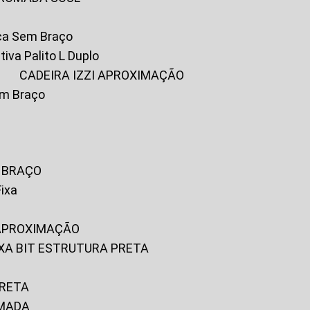
ica Sem Braço
tiva Palito L Duplo
A
CADEIRA IZZI APROXIMAÇÃO
om Braço
M BRAÇO
Fixa
 APROXIMAÇÃO
FIXA BIT ESTRUTURA PRETA
PRETA
OMADA