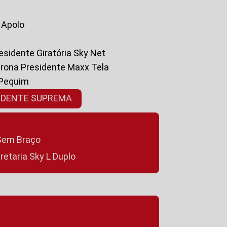
a Apolo
residente Giratória Sky Net
ltrona Presidente Maxx Tela
 Pequim
SIDENTE SUPREMA
a Sem Braço
cretaria Sky L Duplo