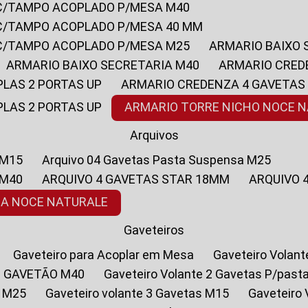
 C/TAMPO ACOPLADO P/MESA M40
 C/TAMPO ACOPLADO P/MESA 40 MM
 C/TAMPO ACOPLADO P/MESA M25
ARMARIO BAIXO
ARMARIO BAIXO SECRETARIA M40
ARMARIO CRED
PLAS 2 PORTAS UP
ARMARIO CREDENZA 4 GAVETAS
PLAS 2 PORTAS UP
ARMARIO TORRE NICHO NOCE 
Arquivos
 M15
Arquivo 04 Gavetas Pasta Suspensa M25
 M40
ARQUIVO 4 GAVETAS STAR 18MM
ARQUIVO
SA NOCE NATURALE
Gaveteiros
Gaveteiro para Acoplar em Mesa
Gaveteiro Volan
1 GAVETÃO M40
Gaveteiro Volante 2 Gavetas P/past
a M25
Gaveteiro volante 3 Gavetas M15
Gaveteir