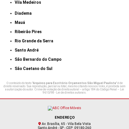
Vila Medeiros
Diadema
Mauá
Ribeirão Pires
Rio Grande da Serra
Santo André
São Bernardo do Campo
São Caetano do Sul
O conteúdo do texto "
Arquivos para Escritório Orçamentos São Miguel Paulista
" é de
direito reservado. Sua reprodução, parcial ou total, mesmo citando nossos links, é proibida sem
a autorização do autor. Crime de violação de direito autoral – artigo 184 do Código Penal –
Lei
9610/98 - Lei de direitos autorais
.
ENDEREÇO
Av. Brasília, 65 - Vila Bela Vista
Santo André - SP - CEP: 09180-260