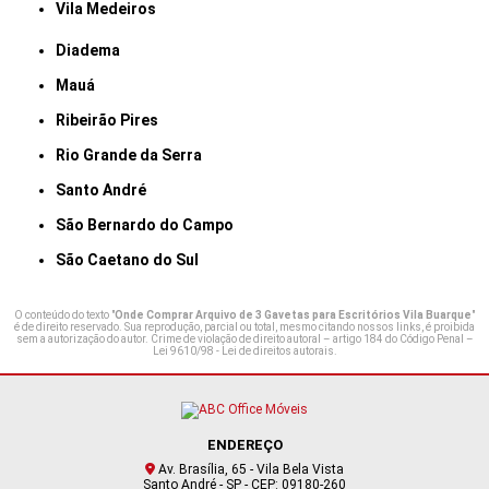
Vila Medeiros
Diadema
Mauá
Ribeirão Pires
Rio Grande da Serra
Santo André
São Bernardo do Campo
São Caetano do Sul
O conteúdo do texto "
Onde Comprar Arquivo de 3 Gavetas para Escritórios Vila Buarque
"
é de direito reservado. Sua reprodução, parcial ou total, mesmo citando nossos links, é proibida
sem a autorização do autor. Crime de violação de direito autoral – artigo 184 do Código Penal –
Lei 9610/98 - Lei de direitos autorais
.
ENDEREÇO
Av. Brasília, 65 - Vila Bela Vista
Santo André - SP - CEP: 09180-260