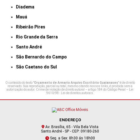
Diadema
Mauá
Ribeirão Pires
Rio Grande da Serra
Santo André
São Bernardo do Campo
São Caetano do Sul
O conteúdo do texto "
Orçamento de Armario Arquivo Escritório Guaianases
" é de direito
reservado. Sua reprodução, parcial ou total, mesmo citando nossos links, é proibida sem a
autorização do autor. Crime de violação de direito autoral – artigo 184 do Código Penal –
Lei
9610/98 - Lei de direitos autorais
.
ENDEREÇO
Av. Brasília, 65 - Vila Bela Vista
Santo André - SP - CEP: 09180-260
Seg. a Sex: 8h30 ás 18h00