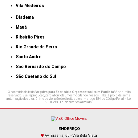
Vila Medeiros
Diadema
Mauá
Ribeirão Pires
Rio Grande da Serra
Santo André
São Bernardo do Campo
São Caetano do Sul
O conteúdo do texto "
Arquivo para Escritório Orçamentos Itaim Paulista
" é de direito
reservado. Sua reprodução, parcial ou total, mesmo citando nossos links, é proibida sem a
autorização do autor. Crime de violação de direito autoral – artigo 184 do Código Penal –
Lei
9610/98 - Lei de direitos autorais
.
ENDEREÇO
Av. Brasília, 65 - Vila Bela Vista