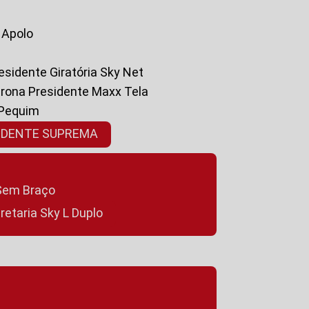
a Apolo
residente Giratória Sky Net
ltrona Presidente Maxx Tela
 Pequim
SIDENTE SUPREMA
a Sem Braço
cretaria Sky L Duplo