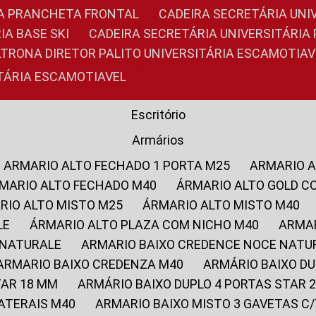
RIA PRANCHETA FRONTAL
CADEIRA SECRETÁRIA UNI
IA BASE SKI
CADEIRA SECRETÁRIA UNIVERSITÁRI
OLTRONA DIRETOR PALITO UNIVERSITÁRIA ESCAMOTIAV
ITÁRIA ESCAMOTIAVEL
Escritório
Armários
ARMARIO ALTO FECHADO 1 PORTA M25
ARMARIO 
RMARIO ALTO FECHADO M40
ÁRMARIO ALTO GOLD C
ARIO ALTO MISTO M25
ÁRMARIO ALTO MISTO M40
LE
ÁRMARIO ALTO PLAZA COM NICHO M40
ARMA
 NATURALE
ARMARIO BAIXO CREDENCE NOCE NATU
ARMARIO BAIXO CREDENZA M40
ARMÁRIO BAIXO D
TAR 18 MM
ARMÁRIO BAIXO DUPLO 4 PORTAS STAR
LATERAIS M40
ARMARIO BAIXO MISTO 3 GAVETAS 