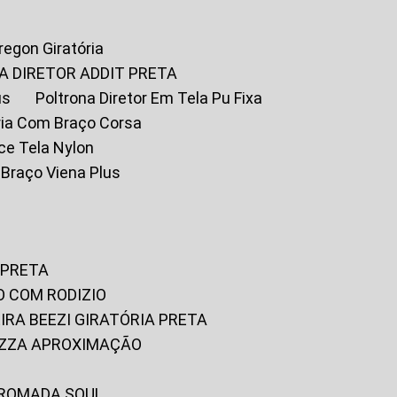
Oregon Giratória
A DIRETOR ADDIT PRETA
us
Poltrona Diretor Em Tela Pu Fixa
tória Com Braço Corsa
fice Tela Nylon
m Braço Viena Plus
 PRETA
O COM RODIZIO
EIRA BEEZI GIRATÓRIA PRETA
RIZZA APROXIMAÇÃO
CROMADA SOUL