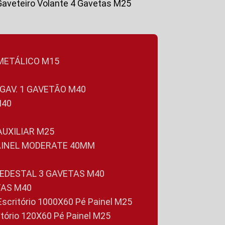
Gaveteiro Volante 4 Gavetas M25
 METÁLICO M15
 GAV. 1 GAVETÃO M40
M40
 AUXILIAR M25
PAINEL MODERATE 40MM
PEDESTAL 3 GAVETAS M40
TAS M40
 Escritório 1000X60 Pé Painel M25
ritório 120X60 Pé Painel M25