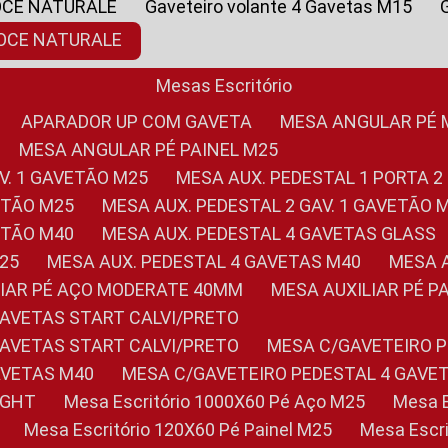
OCE NATURALE
Gaveteiro volante 4 Gavetas M15
NOCE NATURALE
Mesas Escritório
APARADOR UP COM GAVETA
MESA ANGULAR PÉ
MESA ANGULAR PÉ PAINEL M25
AV. 1 GAVETÃO M25
MESA AUX. PEDESTAL 1 PORTA 2
VETÃO M25
MESA AUX. PEDESTAL 2 GAV. 1 GAVETÃO 
VETÃO M40
MESA AUX. PEDESTAL 4 GAVETAS GLASS
M25
MESA AUX. PEDESTAL 4 GAVETAS M40
MESA
ILIAR PÉ AÇO MODERATE 40MM
MESA AUXILIAR PÉ 
GAVETAS START CALVI/PRETO
GAVETAS START CALVI/PRETO
MESA C/GAVETEIRO 
AVETAS M40
MESA C/GAVETEIRO PEDESTAL 4 GAVE
LIGHT
Mesa Escritório 1000X60 Pé Aço M25
Mesa
Mesa Escritório 120X60 Pé Painel M25
Mesa Esc