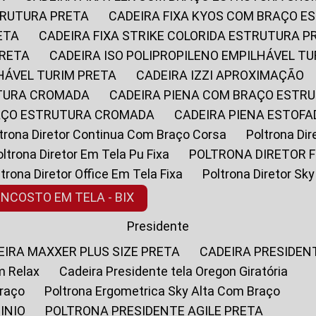
STRUTURA PRETA
CADEIRA FIXA KYOS COM BRAÇO 
ETA
CADEIRA FIXA STRIKE COLORIDA ESTRUTURA P
PRETA
CADEIRA ISO POLIPROPILENO EMPILHÁVEL T
LHÁVEL TURIM PRETA
CADEIRA IZZI APROXIMAÇÃO
UTURA CROMADA
CADEIRA PIENA COM BRAÇO ESTR
RAÇO ESTRUTURA CROMADA
CADEIRA PIENA ESTO
oltrona Diretor Continua Com Braço Corsa
Poltrona D
Poltrona Diretor Em Tela Pu Fixa
POLTRONA DIRETOR F
oltrona Diretor Office Em Tela Fixa
Poltrona Diretor S
ENCOSTO EM TELA - BIX
Presidente
DEIRA MAXXER PLUS SIZE PRETA
CADEIRA PRESIDEN
m Relax
Cadeira Presidente tela Oregon Giratória
Braço
Poltrona Ergometrica Sky Alta Com Braço
INIO
POLTRONA PRESIDENTE AGILE PRETA