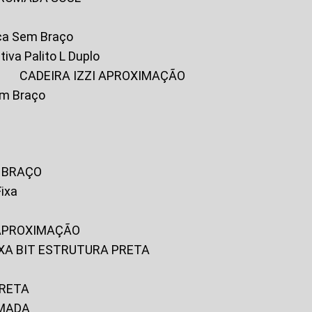
ica Sem Braço
tiva Palito L Duplo
A
CADEIRA IZZI APROXIMAÇÃO
om Braço
M BRAÇO
Fixa
 APROXIMAÇÃO
FIXA BIT ESTRUTURA PRETA
PRETA
OMADA