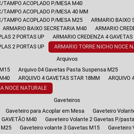
 C/TAMPO ACOPLADO P/MESA M40
 C/TAMPO ACOPLADO P/MESA 40 MM
 C/TAMPO ACOPLADO P/MESA M25
ARMARIO BAIXO
ARMARIO BAIXO SECRETARIA M40
ARMARIO CRED
PLAS 2 PORTAS UP
ARMARIO CREDENZA 4 GAVETAS
PLAS 2 PORTAS UP
ARMARIO TORRE NICHO NOCE 
Arquivos
 M15
Arquivo 04 Gavetas Pasta Suspensa M25
 M40
ARQUIVO 4 GAVETAS STAR 18MM
ARQUIVO
SA NOCE NATURALE
Gaveteiros
Gaveteiro para Acoplar em Mesa
Gaveteiro Volan
1 GAVETÃO M40
Gaveteiro Volante 2 Gavetas P/past
a M25
Gaveteiro volante 3 Gavetas M15
Gaveteir