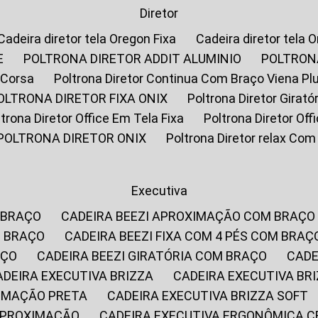
Diretor
Cadeira diretor tela Oregon Fixa
Cadeira diretor tela 
E
POLTRONA DIRETOR ADDIT ALUMINIO
POLTRON
 Corsa
Poltrona Diretor Continua Com Braço Viena Pl
POLTRONA DIRETOR FIXA ONIX
Poltrona Diretor Gira
oltrona Diretor Office Em Tela Fixa
Poltrona Diretor Of
POLTRONA DIRETOR ONIX
Poltrona Diretor relax Co
Executiva
 BRAÇO
CADEIRA BEEZI APROXIMAÇÃO COM BRAÇO
M BRAÇO
CADEIRA BEEZI FIXA COM 4 PÉS COM BRAÇ
AÇO
CADEIRA BEEZI GIRATÓRIA COM BRAÇO
CAD
CADEIRA EXECUTIVA BRIZZA
CADEIRA EXECUTIVA B
XIMAÇÃO PRETA
CADEIRA EXECUTIVA BRIZZA SOFT
 APROXIMAÇÃO
CADEIRA EXECUTIVA ERGONÔMICA 