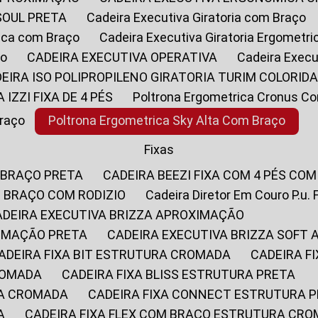
SOUL PRETA
Cadeira Executiva Giratoria com Braço
rica com Braço
Cadeira Executiva Giratoria Ergometr
ço
CADEIRA EXECUTIVA OPERATIVA
Cadeira Execu
DEIRA ISO POLIPROPILENO GIRATORIA TURIM COLORID
A IZZI FIXA DE 4 PÉS
Poltrona Ergometrica Cronus C
Braço
Poltrona Ergometrica Sky Alta Com Braço
Fixas
 BRAÇO PRETA
CADEIRA BEEZI FIXA COM 4 PÉS CO
OM BRAÇO COM RODIZIO
Cadeira Diretor Em Couro P.u. 
CADEIRA EXECUTIVA BRIZZA APROXIMAÇÃO
XIMAÇÃO PRETA
CADEIRA EXECUTIVA BRIZZA SOFT
CADEIRA FIXA BIT ESTRUTURA CROMADA
CADEIRA 
CROMADA
CADEIRA FIXA BLISS ESTRUTURA PRETA
RA CROMADA
CADEIRA FIXA CONNECT ESTRUTURA 
A
CADEIRA FIXA FLEX COM BRAÇO ESTRUTURA CR