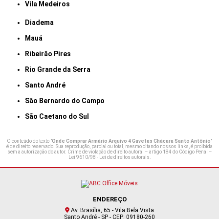
Vila Medeiros
Diadema
Mauá
Ribeirão Pires
Rio Grande da Serra
Santo André
São Bernardo do Campo
São Caetano do Sul
O conteúdo do texto "
Onde Comprar Armário Arquivo 4 Gavetas Chácara Santo Antônio
"
é de direito reservado. Sua reprodução, parcial ou total, mesmo citando nossos links, é proibida
sem a autorização do autor. Crime de violação de direito autoral – artigo 184 do Código Penal –
Lei 9610/98 - Lei de direitos autorais
.
ENDEREÇO
Av. Brasília, 65 - Vila Bela Vista
Santo André - SP - CEP: 09180-260