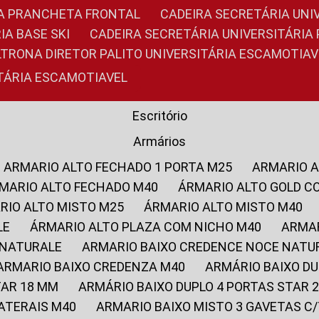
RIA PRANCHETA FRONTAL
CADEIRA SECRETÁRIA UNI
IA BASE SKI
CADEIRA SECRETÁRIA UNIVERSITÁRI
OLTRONA DIRETOR PALITO UNIVERSITÁRIA ESCAMOTIAV
ITÁRIA ESCAMOTIAVEL
Escritório
Armários
ARMARIO ALTO FECHADO 1 PORTA M25
ARMARIO 
RMARIO ALTO FECHADO M40
ÁRMARIO ALTO GOLD C
ARIO ALTO MISTO M25
ÁRMARIO ALTO MISTO M40
LE
ÁRMARIO ALTO PLAZA COM NICHO M40
ARMA
 NATURALE
ARMARIO BAIXO CREDENCE NOCE NATU
ARMARIO BAIXO CREDENZA M40
ARMÁRIO BAIXO D
TAR 18 MM
ARMÁRIO BAIXO DUPLO 4 PORTAS STAR
LATERAIS M40
ARMARIO BAIXO MISTO 3 GAVETAS 