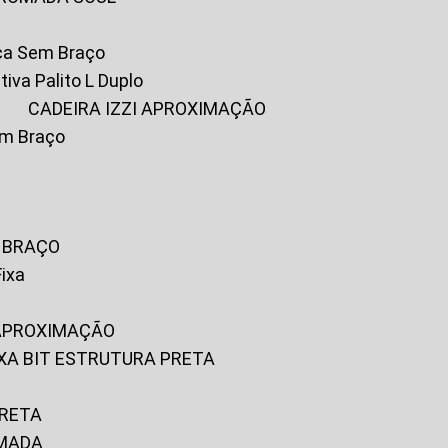
ica Sem Braço
tiva Palito L Duplo
A
CADEIRA IZZI APROXIMAÇÃO
om Braço
M BRAÇO
Fixa
 APROXIMAÇÃO
FIXA BIT ESTRUTURA PRETA
PRETA
OMADA