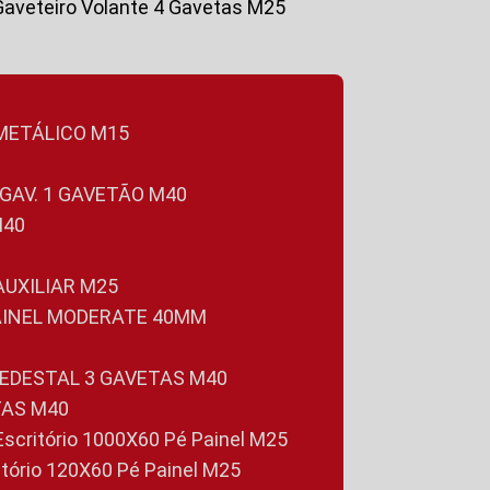
Gaveteiro Volante 4 Gavetas M25
 METÁLICO M15
 GAV. 1 GAVETÃO M40
M40
 AUXILIAR M25
PAINEL MODERATE 40MM
PEDESTAL 3 GAVETAS M40
TAS M40
 Escritório 1000X60 Pé Painel M25
ritório 120X60 Pé Painel M25