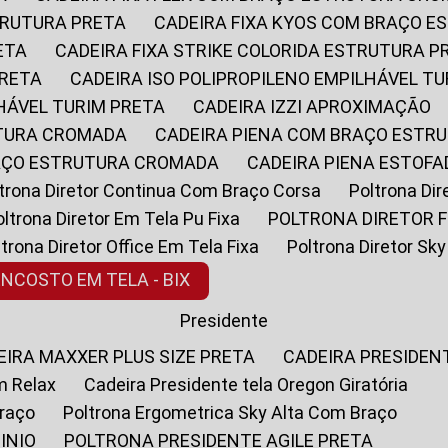
STRUTURA PRETA
CADEIRA FIXA KYOS COM BRAÇO 
ETA
CADEIRA FIXA STRIKE COLORIDA ESTRUTURA P
PRETA
CADEIRA ISO POLIPROPILENO EMPILHÁVEL T
LHÁVEL TURIM PRETA
CADEIRA IZZI APROXIMAÇÃO
UTURA CROMADA
CADEIRA PIENA COM BRAÇO ESTR
RAÇO ESTRUTURA CROMADA
CADEIRA PIENA ESTO
oltrona Diretor Continua Com Braço Corsa
Poltrona D
Poltrona Diretor Em Tela Pu Fixa
POLTRONA DIRETOR F
oltrona Diretor Office Em Tela Fixa
Poltrona Diretor S
ENCOSTO EM TELA - BIX
Presidente
DEIRA MAXXER PLUS SIZE PRETA
CADEIRA PRESIDEN
m Relax
Cadeira Presidente tela Oregon Giratória
Braço
Poltrona Ergometrica Sky Alta Com Braço
INIO
POLTRONA PRESIDENTE AGILE PRETA