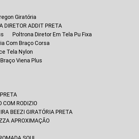
Oregon Giratória
A DIRETOR ADDIT PRETA
us
Poltrona Diretor Em Tela Pu Fixa
tória Com Braço Corsa
fice Tela Nylon
m Braço Viena Plus
 PRETA
O COM RODIZIO
EIRA BEEZI GIRATÓRIA PRETA
RIZZA APROXIMAÇÃO
CROMADA SOUL