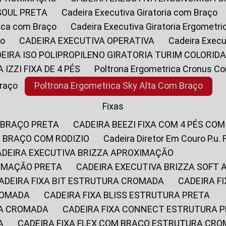
SOUL PRETA
Cadeira Executiva Giratoria com Braço
rica com Braço
Cadeira Executiva Giratoria Ergometr
ço
CADEIRA EXECUTIVA OPERATIVA
Cadeira Execu
DEIRA ISO POLIPROPILENO GIRATORIA TURIM COLORID
A IZZI FIXA DE 4 PÉS
Poltrona Ergometrica Cronus C
Braço
Poltrona Ergometrica Sky Alta Com Braço
Fixas
 BRAÇO PRETA
CADEIRA BEEZI FIXA COM 4 PÉS CO
OM BRAÇO COM RODIZIO
Cadeira Diretor Em Couro P.u. 
CADEIRA EXECUTIVA BRIZZA APROXIMAÇÃO
XIMAÇÃO PRETA
CADEIRA EXECUTIVA BRIZZA SOFT
CADEIRA FIXA BIT ESTRUTURA CROMADA
CADEIRA 
CROMADA
CADEIRA FIXA BLISS ESTRUTURA PRETA
RA CROMADA
CADEIRA FIXA CONNECT ESTRUTURA 
A
CADEIRA FIXA FLEX COM BRAÇO ESTRUTURA CR