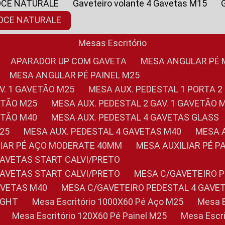
OCE NATURALE
Gaveteiro volante 4 Gavetas M15
NOCE NATURALE
Mesas Escritório
APARADOR UP COM GAVETA
MESA ANGULAR PÉ
MESA ANGULAR PÉ PAINEL M25
AV. 1 GAVETÃO M25
MESA AUX. PEDESTAL 1 PORTA 2
VETÃO M25
MESA AUX. PEDESTAL 2 GAV. 1 GAVETÃO 
VETÃO M40
MESA AUX. PEDESTAL 4 GAVETAS GLASS
M25
MESA AUX. PEDESTAL 4 GAVETAS M40
MESA
ILIAR PÉ AÇO MODERATE 40MM
MESA AUXILIAR PÉ 
GAVETAS START CALVI/PRETO
GAVETAS START CALVI/PRETO
MESA C/GAVETEIRO 
AVETAS M40
MESA C/GAVETEIRO PEDESTAL 4 GAVE
LIGHT
Mesa Escritório 1000X60 Pé Aço M25
Mesa
Mesa Escritório 120X60 Pé Painel M25
Mesa Esc