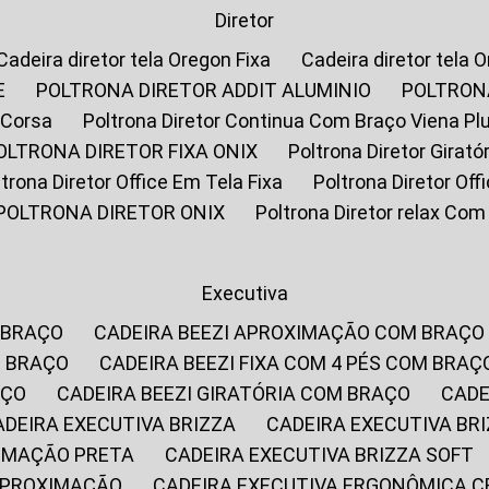
Diretor
Cadeira diretor tela Oregon Fixa
Cadeira diretor tela 
E
POLTRONA DIRETOR ADDIT ALUMINIO
POLTRON
 Corsa
Poltrona Diretor Continua Com Braço Viena Pl
POLTRONA DIRETOR FIXA ONIX
Poltrona Diretor Gira
oltrona Diretor Office Em Tela Fixa
Poltrona Diretor Of
POLTRONA DIRETOR ONIX
Poltrona Diretor relax Co
Executiva
 BRAÇO
CADEIRA BEEZI APROXIMAÇÃO COM BRAÇO
M BRAÇO
CADEIRA BEEZI FIXA COM 4 PÉS COM BRAÇ
AÇO
CADEIRA BEEZI GIRATÓRIA COM BRAÇO
CAD
CADEIRA EXECUTIVA BRIZZA
CADEIRA EXECUTIVA B
XIMAÇÃO PRETA
CADEIRA EXECUTIVA BRIZZA SOFT
 APROXIMAÇÃO
CADEIRA EXECUTIVA ERGONÔMICA 