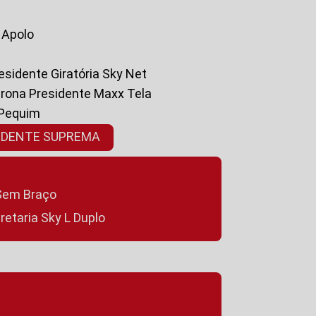
a Apolo
residente Giratória Sky Net
ltrona Presidente Maxx Tela
 Pequim
SIDENTE SUPREMA
a Sem Braço
cretaria Sky L Duplo