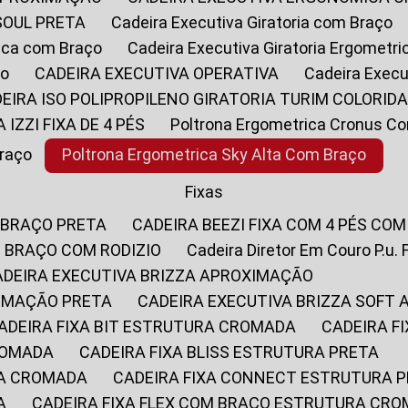
SOUL PRETA
Cadeira Executiva Giratoria com Braço
rica com Braço
Cadeira Executiva Giratoria Ergometr
ço
CADEIRA EXECUTIVA OPERATIVA
Cadeira Execu
DEIRA ISO POLIPROPILENO GIRATORIA TURIM COLORID
A IZZI FIXA DE 4 PÉS
Poltrona Ergometrica Cronus C
Braço
Poltrona Ergometrica Sky Alta Com Braço
Fixas
 BRAÇO PRETA
CADEIRA BEEZI FIXA COM 4 PÉS CO
OM BRAÇO COM RODIZIO
Cadeira Diretor Em Couro P.u. 
CADEIRA EXECUTIVA BRIZZA APROXIMAÇÃO
XIMAÇÃO PRETA
CADEIRA EXECUTIVA BRIZZA SOFT
CADEIRA FIXA BIT ESTRUTURA CROMADA
CADEIRA 
CROMADA
CADEIRA FIXA BLISS ESTRUTURA PRETA
RA CROMADA
CADEIRA FIXA CONNECT ESTRUTURA 
A
CADEIRA FIXA FLEX COM BRAÇO ESTRUTURA CR