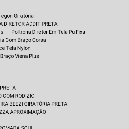
Oregon Giratória
A DIRETOR ADDIT PRETA
us
Poltrona Diretor Em Tela Pu Fixa
tória Com Braço Corsa
fice Tela Nylon
m Braço Viena Plus
 PRETA
O COM RODIZIO
EIRA BEEZI GIRATÓRIA PRETA
RIZZA APROXIMAÇÃO
CROMADA SOUL