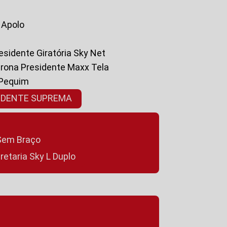
a Apolo
residente Giratória Sky Net
ltrona Presidente Maxx Tela
 Pequim
SIDENTE SUPREMA
a Sem Braço
cretaria Sky L Duplo