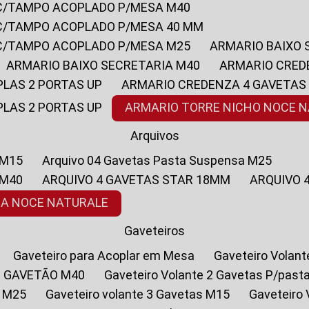
 C/TAMPO ACOPLADO P/MESA M40
 C/TAMPO ACOPLADO P/MESA 40 MM
 C/TAMPO ACOPLADO P/MESA M25
ARMARIO BAIXO
ARMARIO BAIXO SECRETARIA M40
ARMARIO CRED
PLAS 2 PORTAS UP
ARMARIO CREDENZA 4 GAVETAS
PLAS 2 PORTAS UP
ARMARIO TORRE NICHO NOCE 
Arquivos
 M15
Arquivo 04 Gavetas Pasta Suspensa M25
 M40
ARQUIVO 4 GAVETAS STAR 18MM
ARQUIVO
SA NOCE NATURALE
Gaveteiros
Gaveteiro para Acoplar em Mesa
Gaveteiro Volan
1 GAVETÃO M40
Gaveteiro Volante 2 Gavetas P/past
a M25
Gaveteiro volante 3 Gavetas M15
Gaveteir