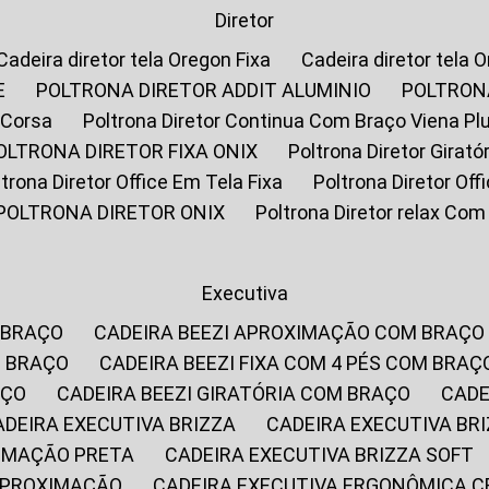
Diretor
Cadeira diretor tela Oregon Fixa
Cadeira diretor tela 
E
POLTRONA DIRETOR ADDIT ALUMINIO
POLTRON
 Corsa
Poltrona Diretor Continua Com Braço Viena Pl
POLTRONA DIRETOR FIXA ONIX
Poltrona Diretor Gira
oltrona Diretor Office Em Tela Fixa
Poltrona Diretor Of
POLTRONA DIRETOR ONIX
Poltrona Diretor relax Co
Executiva
 BRAÇO
CADEIRA BEEZI APROXIMAÇÃO COM BRAÇO
M BRAÇO
CADEIRA BEEZI FIXA COM 4 PÉS COM BRAÇ
AÇO
CADEIRA BEEZI GIRATÓRIA COM BRAÇO
CAD
CADEIRA EXECUTIVA BRIZZA
CADEIRA EXECUTIVA B
XIMAÇÃO PRETA
CADEIRA EXECUTIVA BRIZZA SOFT
 APROXIMAÇÃO
CADEIRA EXECUTIVA ERGONÔMICA 