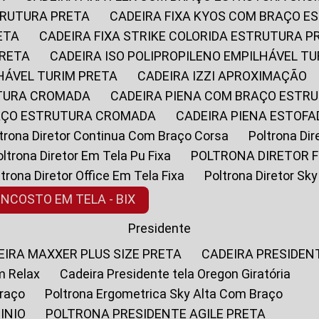
STRUTURA PRETA
CADEIRA FIXA KYOS COM BRAÇO 
ETA
CADEIRA FIXA STRIKE COLORIDA ESTRUTURA P
PRETA
CADEIRA ISO POLIPROPILENO EMPILHÁVEL T
LHÁVEL TURIM PRETA
CADEIRA IZZI APROXIMAÇÃO
UTURA CROMADA
CADEIRA PIENA COM BRAÇO ESTR
RAÇO ESTRUTURA CROMADA
CADEIRA PIENA ESTO
oltrona Diretor Continua Com Braço Corsa
Poltrona D
Poltrona Diretor Em Tela Pu Fixa
POLTRONA DIRETOR F
oltrona Diretor Office Em Tela Fixa
Poltrona Diretor S
ENCOSTO EM TELA - BIX
Presidente
DEIRA MAXXER PLUS SIZE PRETA
CADEIRA PRESIDEN
m Relax
Cadeira Presidente tela Oregon Giratória
Braço
Poltrona Ergometrica Sky Alta Com Braço
INIO
POLTRONA PRESIDENTE AGILE PRETA