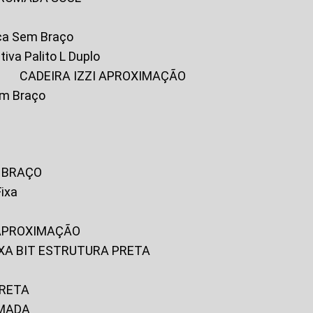
ica Sem Braço
tiva Palito L Duplo
A
CADEIRA IZZI APROXIMAÇÃO
om Braço
M BRAÇO
Fixa
 APROXIMAÇÃO
FIXA BIT ESTRUTURA PRETA
PRETA
OMADA