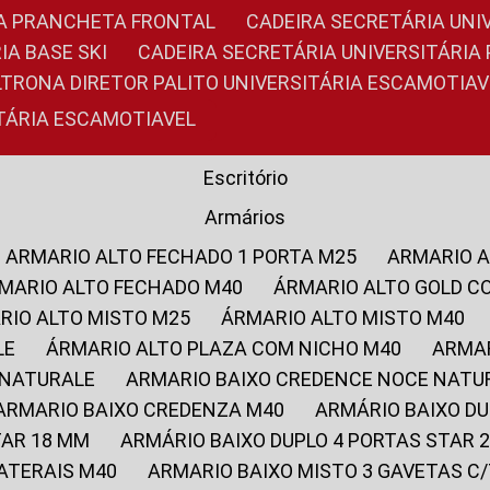
RIA PRANCHETA FRONTAL
CADEIRA SECRETÁRIA UNI
IA BASE SKI
CADEIRA SECRETÁRIA UNIVERSITÁRI
OLTRONA DIRETOR PALITO UNIVERSITÁRIA ESCAMOTIAV
ITÁRIA ESCAMOTIAVEL
Escritório
Armários
ARMARIO ALTO FECHADO 1 PORTA M25
ARMARIO 
RMARIO ALTO FECHADO M40
ÁRMARIO ALTO GOLD C
ARIO ALTO MISTO M25
ÁRMARIO ALTO MISTO M40
LE
ÁRMARIO ALTO PLAZA COM NICHO M40
ARMA
 NATURALE
ARMARIO BAIXO CREDENCE NOCE NATU
ARMARIO BAIXO CREDENZA M40
ARMÁRIO BAIXO D
TAR 18 MM
ARMÁRIO BAIXO DUPLO 4 PORTAS STAR
LATERAIS M40
ARMARIO BAIXO MISTO 3 GAVETAS 