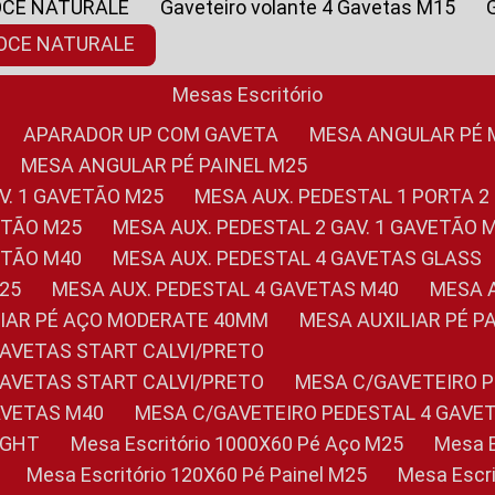
OCE NATURALE
Gaveteiro volante 4 Gavetas M15
NOCE NATURALE
Mesas Escritório
APARADOR UP COM GAVETA
MESA ANGULAR PÉ
MESA ANGULAR PÉ PAINEL M25
AV. 1 GAVETÃO M25
MESA AUX. PEDESTAL 1 PORTA 2
VETÃO M25
MESA AUX. PEDESTAL 2 GAV. 1 GAVETÃO 
VETÃO M40
MESA AUX. PEDESTAL 4 GAVETAS GLASS
M25
MESA AUX. PEDESTAL 4 GAVETAS M40
MESA
ILIAR PÉ AÇO MODERATE 40MM
MESA AUXILIAR PÉ 
GAVETAS START CALVI/PRETO
GAVETAS START CALVI/PRETO
MESA C/GAVETEIRO 
AVETAS M40
MESA C/GAVETEIRO PEDESTAL 4 GAVE
LIGHT
Mesa Escritório 1000X60 Pé Aço M25
Mesa
Mesa Escritório 120X60 Pé Painel M25
Mesa Esc