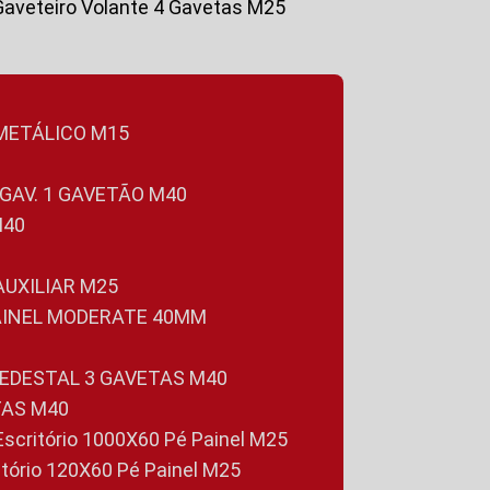
Gaveteiro Volante 4 Gavetas M25
 METÁLICO M15
 GAV. 1 GAVETÃO M40
M40
 AUXILIAR M25
PAINEL MODERATE 40MM
PEDESTAL 3 GAVETAS M40
TAS M40
 Escritório 1000X60 Pé Painel M25
ritório 120X60 Pé Painel M25