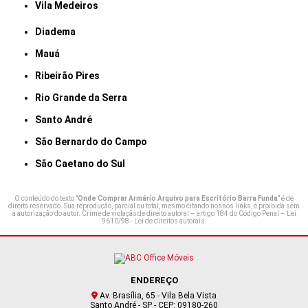
Vila Medeiros
Diadema
Mauá
Ribeirão Pires
Rio Grande da Serra
Santo André
São Bernardo do Campo
São Caetano do Sul
O conteúdo do texto "
Onde Comprar Armário Arquivo para Escritório Barra Funda
" é de
direito reservado. Sua reprodução, parcial ou total, mesmo citando nossos links, é proibida sem
a autorização do autor. Crime de violação de direito autoral – artigo 184 do Código Penal –
Lei
9610/98 - Lei de direitos autorais
.
ENDEREÇO
Av. Brasília, 65 - Vila Bela Vista
Santo André - SP - CEP: 09180-260