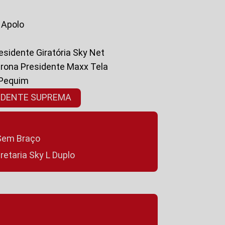
a Apolo
residente Giratória Sky Net
ltrona Presidente Maxx Tela
 Pequim
SIDENTE SUPREMA
a Sem Braço
cretaria Sky L Duplo