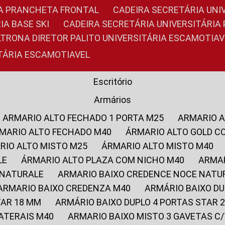
RIA PRANCHETA FRONTAL
CADEIRA SECRETÁRIA UNI
IA BASE SKI
CADEIRA SECRETÁRIA UNIVERSITÁRI
OLTRONA DIRETOR PALITO UNIVERSITÁRIA ESCAMOTIAV
ITÁRIA ESCAMOTIAVEL
Escritório
Armários
ARMARIO ALTO FECHADO 1 PORTA M25
ARMARIO 
RMARIO ALTO FECHADO M40
ÁRMARIO ALTO GOLD C
ARIO ALTO MISTO M25
ÁRMARIO ALTO MISTO M40
LE
ÁRMARIO ALTO PLAZA COM NICHO M40
ARMA
 NATURALE
ARMARIO BAIXO CREDENCE NOCE NATU
ARMARIO BAIXO CREDENZA M40
ARMÁRIO BAIXO D
TAR 18 MM
ARMÁRIO BAIXO DUPLO 4 PORTAS STAR
LATERAIS M40
ARMARIO BAIXO MISTO 3 GAVETAS 