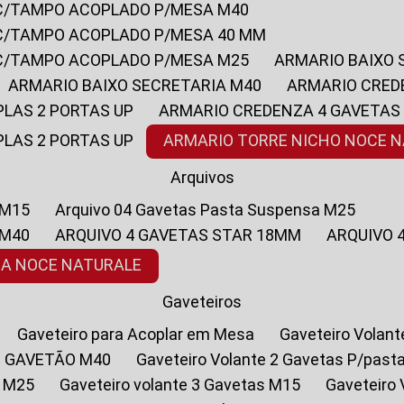
 C/TAMPO ACOPLADO P/MESA M40
 C/TAMPO ACOPLADO P/MESA 40 MM
 C/TAMPO ACOPLADO P/MESA M25
ARMARIO BAIXO
ARMARIO BAIXO SECRETARIA M40
ARMARIO CRED
PLAS 2 PORTAS UP
ARMARIO CREDENZA 4 GAVETAS
PLAS 2 PORTAS UP
ARMARIO TORRE NICHO NOCE 
Arquivos
 M15
Arquivo 04 Gavetas Pasta Suspensa M25
 M40
ARQUIVO 4 GAVETAS STAR 18MM
ARQUIVO
SA NOCE NATURALE
Gaveteiros
Gaveteiro para Acoplar em Mesa
Gaveteiro Volan
1 GAVETÃO M40
Gaveteiro Volante 2 Gavetas P/past
a M25
Gaveteiro volante 3 Gavetas M15
Gaveteir