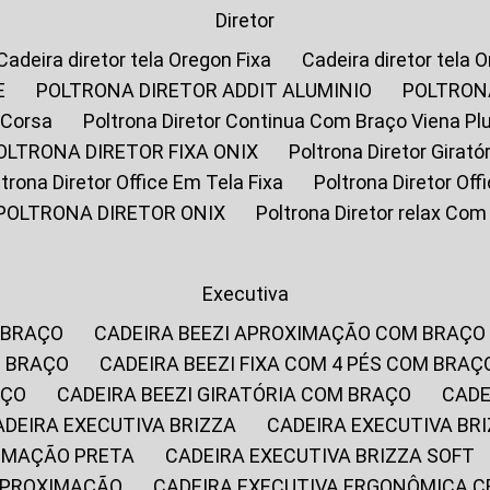
Diretor
Cadeira diretor tela Oregon Fixa
Cadeira diretor tela 
E
POLTRONA DIRETOR ADDIT ALUMINIO
POLTRON
 Corsa
Poltrona Diretor Continua Com Braço Viena Pl
POLTRONA DIRETOR FIXA ONIX
Poltrona Diretor Gira
oltrona Diretor Office Em Tela Fixa
Poltrona Diretor Of
POLTRONA DIRETOR ONIX
Poltrona Diretor relax Co
Executiva
 BRAÇO
CADEIRA BEEZI APROXIMAÇÃO COM BRAÇO
M BRAÇO
CADEIRA BEEZI FIXA COM 4 PÉS COM BRAÇ
AÇO
CADEIRA BEEZI GIRATÓRIA COM BRAÇO
CAD
CADEIRA EXECUTIVA BRIZZA
CADEIRA EXECUTIVA B
XIMAÇÃO PRETA
CADEIRA EXECUTIVA BRIZZA SOFT
 APROXIMAÇÃO
CADEIRA EXECUTIVA ERGONÔMICA 