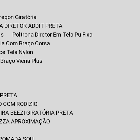
Oregon Giratória
A DIRETOR ADDIT PRETA
us
Poltrona Diretor Em Tela Pu Fixa
tória Com Braço Corsa
fice Tela Nylon
m Braço Viena Plus
 PRETA
O COM RODIZIO
EIRA BEEZI GIRATÓRIA PRETA
RIZZA APROXIMAÇÃO
CROMADA SOUL