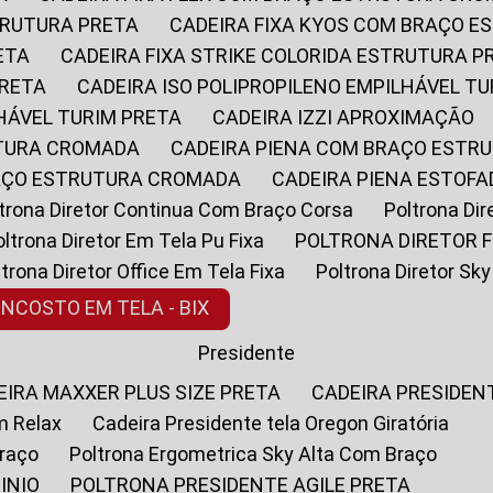
STRUTURA PRETA
CADEIRA FIXA KYOS COM BRAÇO 
ETA
CADEIRA FIXA STRIKE COLORIDA ESTRUTURA P
PRETA
CADEIRA ISO POLIPROPILENO EMPILHÁVEL T
LHÁVEL TURIM PRETA
CADEIRA IZZI APROXIMAÇÃO
UTURA CROMADA
CADEIRA PIENA COM BRAÇO ESTR
RAÇO ESTRUTURA CROMADA
CADEIRA PIENA ESTO
oltrona Diretor Continua Com Braço Corsa
Poltrona D
Poltrona Diretor Em Tela Pu Fixa
POLTRONA DIRETOR F
oltrona Diretor Office Em Tela Fixa
Poltrona Diretor S
ENCOSTO EM TELA - BIX
Presidente
DEIRA MAXXER PLUS SIZE PRETA
CADEIRA PRESIDEN
m Relax
Cadeira Presidente tela Oregon Giratória
Braço
Poltrona Ergometrica Sky Alta Com Braço
INIO
POLTRONA PRESIDENTE AGILE PRETA