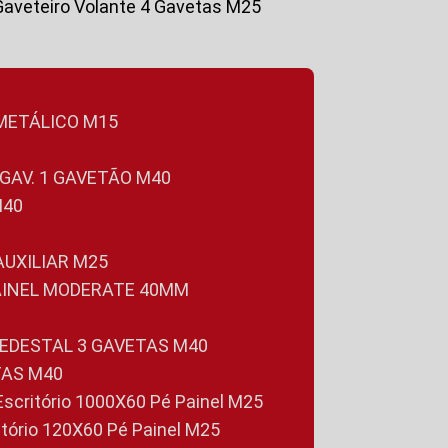
Gaveteiro Volante 4 Gavetas M25
 METÁLICO M15
 GAV. 1 GAVETÃO M40
M40
 AUXILIAR M25
PAINEL MODERATE 40MM
PEDESTAL 3 GAVETAS M40
TAS M40
 Escritório 1000X60 Pé Painel M25
ritório 120X60 Pé Painel M25