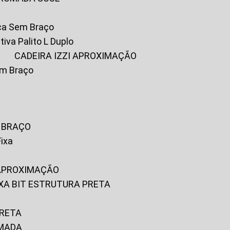
ica Sem Braço
tiva Palito L Duplo
A
CADEIRA IZZI APROXIMAÇÃO
om Braço
M BRAÇO
Fixa
 APROXIMAÇÃO
FIXA BIT ESTRUTURA PRETA
PRETA
OMADA