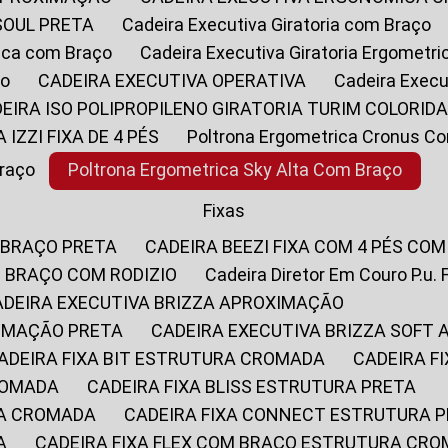
SOUL PRETA
Cadeira Executiva Giratoria com Braço
rica com Braço
Cadeira Executiva Giratoria Ergometr
ço
CADEIRA EXECUTIVA OPERATIVA
Cadeira Execu
DEIRA ISO POLIPROPILENO GIRATORIA TURIM COLORID
A IZZI FIXA DE 4 PÉS
Poltrona Ergometrica Cronus C
Braço
Poltrona Ergometrica Sky Alta Com Braço
Fixas
 BRAÇO PRETA
CADEIRA BEEZI FIXA COM 4 PÉS CO
OM BRAÇO COM RODIZIO
Cadeira Diretor Em Couro P.u. 
CADEIRA EXECUTIVA BRIZZA APROXIMAÇÃO
XIMAÇÃO PRETA
CADEIRA EXECUTIVA BRIZZA SOFT
CADEIRA FIXA BIT ESTRUTURA CROMADA
CADEIRA 
CROMADA
CADEIRA FIXA BLISS ESTRUTURA PRETA
RA CROMADA
CADEIRA FIXA CONNECT ESTRUTURA 
A
CADEIRA FIXA FLEX COM BRAÇO ESTRUTURA CR