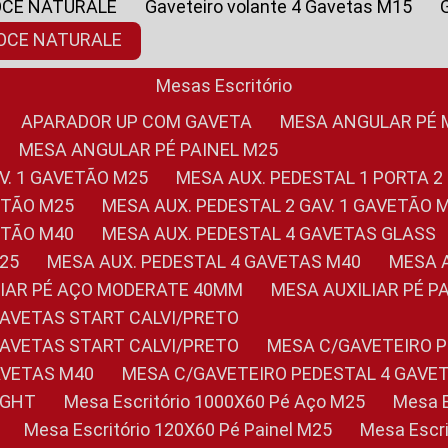
OCE NATURALE
Gaveteiro volante 4 Gavetas M15
NOCE NATURALE
Mesas Escritório
APARADOR UP COM GAVETA
MESA ANGULAR PÉ
MESA ANGULAR PÉ PAINEL M25
AV. 1 GAVETÃO M25
MESA AUX. PEDESTAL 1 PORTA 2
VETÃO M25
MESA AUX. PEDESTAL 2 GAV. 1 GAVETÃO 
VETÃO M40
MESA AUX. PEDESTAL 4 GAVETAS GLASS
M25
MESA AUX. PEDESTAL 4 GAVETAS M40
MESA
ILIAR PÉ AÇO MODERATE 40MM
MESA AUXILIAR PÉ 
GAVETAS START CALVI/PRETO
GAVETAS START CALVI/PRETO
MESA C/GAVETEIRO 
AVETAS M40
MESA C/GAVETEIRO PEDESTAL 4 GAVE
LIGHT
Mesa Escritório 1000X60 Pé Aço M25
Mesa
Mesa Escritório 120X60 Pé Painel M25
Mesa Esc