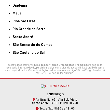
Diadema
Mauá
Ribeirão Pires
Rio Grande da Serra
Santo André
São Bernardo do Campo
São Caetano do Sul
O conteúdo do texto "
Arquivo de Escritórios Orçamentos Tremembé
" é de direito
reservado. Sua reprodução, parcial ou total, mesmo citando nossos links, é proibida sem a
autorização do autor. Crime de violação de direito autoral – artigo 184 do Código Penal –
Lei
9610/98 - Lei de direitos autorais
.
ENDEREÇO
Av. Brasília, 65 - Vila Bela Vista
Santo André - SP - CEP: 09180-260
Seg. a Sex: 8h30 ás 18h00