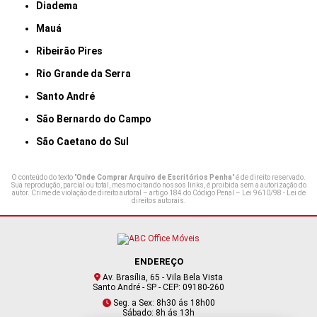
Diadema
Mauá
Ribeirão Pires
Rio Grande da Serra
Santo André
São Bernardo do Campo
São Caetano do Sul
O conteúdo do texto "
Onde Comprar Arquivo de Escritórios Penha
" é de direito reservado.
Sua reprodução, parcial ou total, mesmo citando nossos links, é proibida sem a autorização do
autor. Crime de violação de direito autoral – artigo 184 do Código Penal –
Lei 9610/98 - Lei de
direitos autorais
.
ENDEREÇO
Av. Brasília, 65 - Vila Bela Vista
Santo André - SP - CEP: 09180-260
Seg. a Sex: 8h30 ás 18h00
Sábado: 8h ás 13h