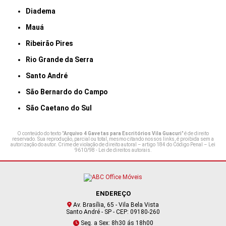
Diadema
Mauá
Ribeirão Pires
Rio Grande da Serra
Santo André
São Bernardo do Campo
São Caetano do Sul
O conteúdo do texto "
Arquivo 4 Gavetas para Escritórios Vila Guacuri
" é de direito
reservado. Sua reprodução, parcial ou total, mesmo citando nossos links, é proibida sem a
autorização do autor. Crime de violação de direito autoral – artigo 184 do Código Penal –
Lei
9610/98 - Lei de direitos autorais
.
ENDEREÇO
Av. Brasília, 65 - Vila Bela Vista
Santo André - SP - CEP: 09180-260
Seg. a Sex: 8h30 ás 18h00