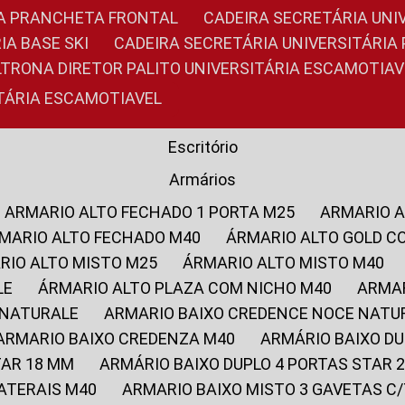
RIA PRANCHETA FRONTAL
CADEIRA SECRETÁRIA UNI
IA BASE SKI
CADEIRA SECRETÁRIA UNIVERSITÁRI
OLTRONA DIRETOR PALITO UNIVERSITÁRIA ESCAMOTIAV
ITÁRIA ESCAMOTIAVEL
Escritório
Armários
ARMARIO ALTO FECHADO 1 PORTA M25
ARMARIO 
RMARIO ALTO FECHADO M40
ÁRMARIO ALTO GOLD C
ARIO ALTO MISTO M25
ÁRMARIO ALTO MISTO M40
LE
ÁRMARIO ALTO PLAZA COM NICHO M40
ARMA
 NATURALE
ARMARIO BAIXO CREDENCE NOCE NATU
ARMARIO BAIXO CREDENZA M40
ARMÁRIO BAIXO D
TAR 18 MM
ARMÁRIO BAIXO DUPLO 4 PORTAS STAR
LATERAIS M40
ARMARIO BAIXO MISTO 3 GAVETAS 