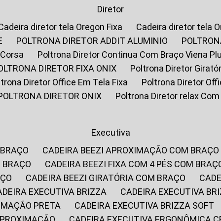
Diretor
Cadeira diretor tela Oregon Fixa
Cadeira diretor tela 
E
POLTRONA DIRETOR ADDIT ALUMINIO
POLTRON
 Corsa
Poltrona Diretor Continua Com Braço Viena Pl
POLTRONA DIRETOR FIXA ONIX
Poltrona Diretor Gira
oltrona Diretor Office Em Tela Fixa
Poltrona Diretor Of
POLTRONA DIRETOR ONIX
Poltrona Diretor relax Co
Executiva
 BRAÇO
CADEIRA BEEZI APROXIMAÇÃO COM BRAÇO
M BRAÇO
CADEIRA BEEZI FIXA COM 4 PÉS COM BRAÇ
AÇO
CADEIRA BEEZI GIRATÓRIA COM BRAÇO
CAD
CADEIRA EXECUTIVA BRIZZA
CADEIRA EXECUTIVA B
XIMAÇÃO PRETA
CADEIRA EXECUTIVA BRIZZA SOFT
 APROXIMAÇÃO
CADEIRA EXECUTIVA ERGONÔMICA 