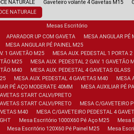
OCE NATURALE
Gaveteiro volante 4 Gavetas M15
NOCE NATURALE
Mesas Escritório
APARADOR UP COM GAVETA
MESA ANGULAR PÉ
MESA ANGULAR PÉ PAINEL M25
AV. 1 GAVETÃO M25
MESA AUX. PEDESTAL 1 PORTA 2
VETÃO M25
MESA AUX. PEDESTAL 2 GAV. 1 GAVETÃO 
VETÃO M40
MESA AUX. PEDESTAL 4 GAVETAS GLASS
M25
MESA AUX. PEDESTAL 4 GAVETAS M40
MESA
ILIAR PÉ AÇO MODERATE 40MM
MESA AUXILIAR PÉ 
GAVETAS START CALVI/PRETO
GAVETAS START CALVI/PRETO
MESA C/GAVETEIRO 
AVETAS M40
MESA C/GAVETEIRO PEDESTAL 4 GAVE
LIGHT
Mesa Escritório 1000X60 Pé Aço M25
Mesa
Mesa Escritório 120X60 Pé Painel M25
Mesa Esc