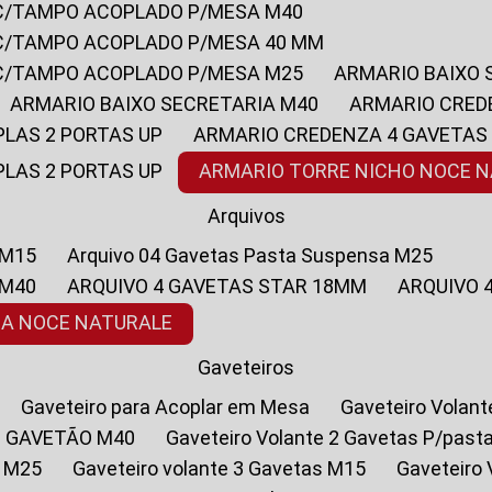
 C/TAMPO ACOPLADO P/MESA M40
 C/TAMPO ACOPLADO P/MESA 40 MM
 C/TAMPO ACOPLADO P/MESA M25
ARMARIO BAIXO
ARMARIO BAIXO SECRETARIA M40
ARMARIO CRED
PLAS 2 PORTAS UP
ARMARIO CREDENZA 4 GAVETAS
PLAS 2 PORTAS UP
ARMARIO TORRE NICHO NOCE 
Arquivos
 M15
Arquivo 04 Gavetas Pasta Suspensa M25
 M40
ARQUIVO 4 GAVETAS STAR 18MM
ARQUIVO
SA NOCE NATURALE
Gaveteiros
Gaveteiro para Acoplar em Mesa
Gaveteiro Volan
1 GAVETÃO M40
Gaveteiro Volante 2 Gavetas P/past
a M25
Gaveteiro volante 3 Gavetas M15
Gaveteir