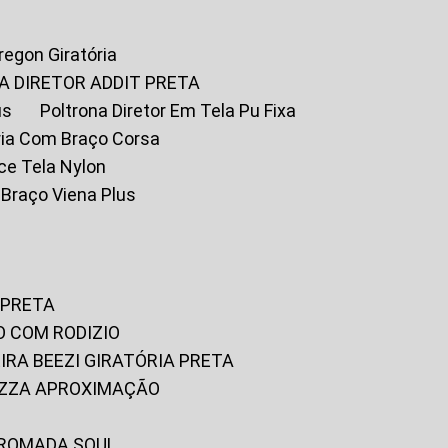
Oregon Giratória
A DIRETOR ADDIT PRETA
us
Poltrona Diretor Em Tela Pu Fixa
tória Com Braço Corsa
fice Tela Nylon
m Braço Viena Plus
 PRETA
O COM RODIZIO
EIRA BEEZI GIRATÓRIA PRETA
RIZZA APROXIMAÇÃO
CROMADA SOUL