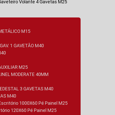
Gaveteiro Volante 4 Gavetas M25
 METÁLICO M15
 GAV. 1 GAVETÃO M40
M40
 AUXILIAR M25
PAINEL MODERATE 40MM
PEDESTAL 3 GAVETAS M40
TAS M40
 Escritório 1000X60 Pé Painel M25
ritório 120X60 Pé Painel M25