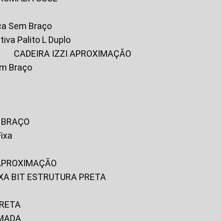
ica Sem Braço
tiva Palito L Duplo
A
CADEIRA IZZI APROXIMAÇÃO
om Braço
M BRAÇO
Fixa
 APROXIMAÇÃO
FIXA BIT ESTRUTURA PRETA
PRETA
OMADA