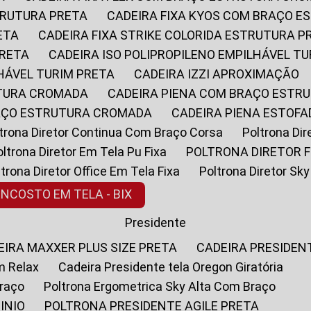
STRUTURA PRETA
CADEIRA FIXA KYOS COM BRAÇO 
ETA
CADEIRA FIXA STRIKE COLORIDA ESTRUTURA P
PRETA
CADEIRA ISO POLIPROPILENO EMPILHÁVEL T
LHÁVEL TURIM PRETA
CADEIRA IZZI APROXIMAÇÃO
UTURA CROMADA
CADEIRA PIENA COM BRAÇO ESTR
RAÇO ESTRUTURA CROMADA
CADEIRA PIENA ESTO
oltrona Diretor Continua Com Braço Corsa
Poltrona D
Poltrona Diretor Em Tela Pu Fixa
POLTRONA DIRETOR F
oltrona Diretor Office Em Tela Fixa
Poltrona Diretor S
ENCOSTO EM TELA - BIX
Presidente
DEIRA MAXXER PLUS SIZE PRETA
CADEIRA PRESIDEN
m Relax
Cadeira Presidente tela Oregon Giratória
Braço
Poltrona Ergometrica Sky Alta Com Braço
INIO
POLTRONA PRESIDENTE AGILE PRETA