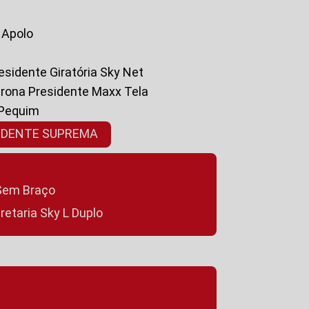
a Apolo
residente Giratória Sky Net
ltrona Presidente Maxx Tela
 Pequim
SIDENTE SUPREMA
a Sem Braço
cretaria Sky L Duplo