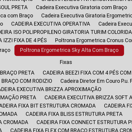
SOUL PRETA
Cadeira Executiva Giratoria com Braço
rica com Braço
Cadeira Executiva Giratoria Ergometr
ço
CADEIRA EXECUTIVA OPERATIVA
Cadeira Execu
DEIRA ISO POLIPROPILENO GIRATORIA TURIM COLORID
A IZZI FIXA DE 4 PÉS
Poltrona Ergometrica Cronus C
Braço
Poltrona Ergometrica Sky Alta Com Braço
Fixas
 BRAÇO PRETA
CADEIRA BEEZI FIXA COM 4 PÉS CO
OM BRAÇO COM RODIZIO
Cadeira Diretor Em Couro P.u. 
CADEIRA EXECUTIVA BRIZZA APROXIMAÇÃO
XIMAÇÃO PRETA
CADEIRA EXECUTIVA BRIZZA SOFT
CADEIRA FIXA BIT ESTRUTURA CROMADA
CADEIRA 
CROMADA
CADEIRA FIXA BLISS ESTRUTURA PRETA
RA CROMADA
CADEIRA FIXA CONNECT ESTRUTURA 
A
CADEIRA FIXA FLEX COM BRAÇO ESTRUTURA CR