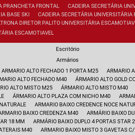
RIA PRANCHETA FRONTAL
CADEIRA SECRETÁRIA UNI
IA BASE SKI
CADEIRA SECRETÁRIA UNIVERSITÁRI
OLTRONA DIRETOR PALITO UNIVERSITÁRIA ESCAMOTIAV
ITÁRIA ESCAMOTIAVEL
Escritório
Armários
ARMARIO ALTO FECHADO 1 PORTA M25
ARMARIO 
RMARIO ALTO FECHADO M40
ÁRMARIO ALTO GOLD C
ARIO ALTO MISTO M25
ÁRMARIO ALTO MISTO M40
LE
ÁRMARIO ALTO PLAZA COM NICHO M40
ARMA
 NATURALE
ARMARIO BAIXO CREDENCE NOCE NATU
ARMARIO BAIXO CREDENZA M40
ARMÁRIO BAIXO D
TAR 18 MM
ARMÁRIO BAIXO DUPLO 4 PORTAS STAR
LATERAIS M40
ARMARIO BAIXO MISTO 3 GAVETAS 