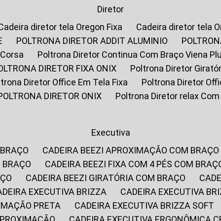
Diretor
Cadeira diretor tela Oregon Fixa
Cadeira diretor tela 
E
POLTRONA DIRETOR ADDIT ALUMINIO
POLTRON
 Corsa
Poltrona Diretor Continua Com Braço Viena Pl
POLTRONA DIRETOR FIXA ONIX
Poltrona Diretor Gira
oltrona Diretor Office Em Tela Fixa
Poltrona Diretor Of
POLTRONA DIRETOR ONIX
Poltrona Diretor relax Co
Executiva
 BRAÇO
CADEIRA BEEZI APROXIMAÇÃO COM BRAÇO
M BRAÇO
CADEIRA BEEZI FIXA COM 4 PÉS COM BRAÇ
AÇO
CADEIRA BEEZI GIRATÓRIA COM BRAÇO
CAD
CADEIRA EXECUTIVA BRIZZA
CADEIRA EXECUTIVA B
XIMAÇÃO PRETA
CADEIRA EXECUTIVA BRIZZA SOFT
 APROXIMAÇÃO
CADEIRA EXECUTIVA ERGONÔMICA 