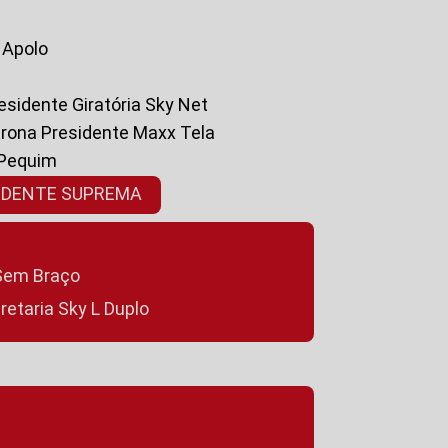
a Apolo
residente Giratória Sky Net
ltrona Presidente Maxx Tela
 Pequim
SIDENTE SUPREMA
a Sem Braço
cretaria Sky L Duplo