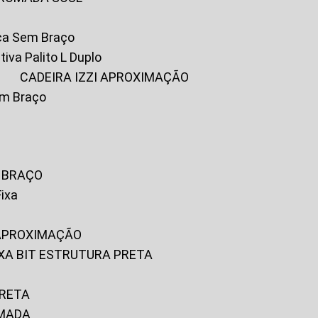
ica Sem Braço
tiva Palito L Duplo
A
CADEIRA IZZI APROXIMAÇÃO
om Braço
M BRAÇO
Fixa
 APROXIMAÇÃO
FIXA BIT ESTRUTURA PRETA
PRETA
OMADA