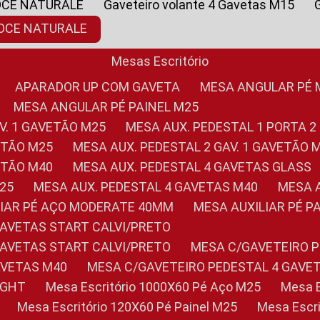
OCE NATURALE
Gaveteiro volante 4 Gavetas M15
NOCE NATURALE
Mesas Escritório
APARADOR UP COM GAVETA
MESA ANGULAR PÉ
MESA ANGULAR PÉ PAINEL M25
AV. 1 GAVETÃO M25
MESA AUX. PEDESTAL 1 PORTA 2
VETÃO M25
MESA AUX. PEDESTAL 2 GAV. 1 GAVETÃO 
VETÃO M40
MESA AUX. PEDESTAL 4 GAVETAS GLASS
M25
MESA AUX. PEDESTAL 4 GAVETAS M40
MESA
ILIAR PÉ AÇO MODERATE 40MM
MESA AUXILIAR PÉ 
GAVETAS START CALVI/PRETO
GAVETAS START CALVI/PRETO
MESA C/GAVETEIRO 
AVETAS M40
MESA C/GAVETEIRO PEDESTAL 4 GAVE
LIGHT
Mesa Escritório 1000X60 Pé Aço M25
Mesa
Mesa Escritório 120X60 Pé Painel M25
Mesa Esc