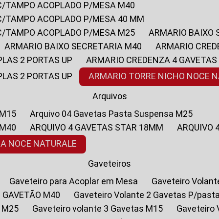
 C/TAMPO ACOPLADO P/MESA M40
 C/TAMPO ACOPLADO P/MESA 40 MM
 C/TAMPO ACOPLADO P/MESA M25
ARMARIO BAIXO
ARMARIO BAIXO SECRETARIA M40
ARMARIO CRED
PLAS 2 PORTAS UP
ARMARIO CREDENZA 4 GAVETAS
PLAS 2 PORTAS UP
ARMARIO TORRE NICHO NOCE 
Arquivos
 M15
Arquivo 04 Gavetas Pasta Suspensa M25
 M40
ARQUIVO 4 GAVETAS STAR 18MM
ARQUIVO
SA NOCE NATURALE
Gaveteiros
Gaveteiro para Acoplar em Mesa
Gaveteiro Volan
1 GAVETÃO M40
Gaveteiro Volante 2 Gavetas P/past
a M25
Gaveteiro volante 3 Gavetas M15
Gaveteir