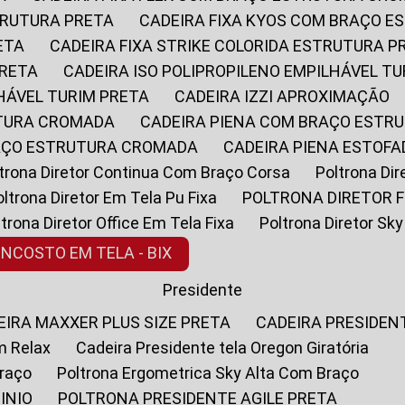
STRUTURA PRETA
CADEIRA FIXA KYOS COM BRAÇO 
ETA
CADEIRA FIXA STRIKE COLORIDA ESTRUTURA P
PRETA
CADEIRA ISO POLIPROPILENO EMPILHÁVEL T
LHÁVEL TURIM PRETA
CADEIRA IZZI APROXIMAÇÃO
UTURA CROMADA
CADEIRA PIENA COM BRAÇO ESTR
RAÇO ESTRUTURA CROMADA
CADEIRA PIENA ESTO
oltrona Diretor Continua Com Braço Corsa
Poltrona D
Poltrona Diretor Em Tela Pu Fixa
POLTRONA DIRETOR F
oltrona Diretor Office Em Tela Fixa
Poltrona Diretor S
ENCOSTO EM TELA - BIX
Presidente
DEIRA MAXXER PLUS SIZE PRETA
CADEIRA PRESIDEN
m Relax
Cadeira Presidente tela Oregon Giratória
Braço
Poltrona Ergometrica Sky Alta Com Braço
INIO
POLTRONA PRESIDENTE AGILE PRETA