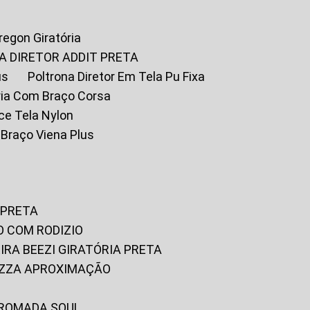
Oregon Giratória
A DIRETOR ADDIT PRETA
us
Poltrona Diretor Em Tela Pu Fixa
tória Com Braço Corsa
fice Tela Nylon
m Braço Viena Plus
 PRETA
O COM RODIZIO
EIRA BEEZI GIRATÓRIA PRETA
RIZZA APROXIMAÇÃO
CROMADA SOUL