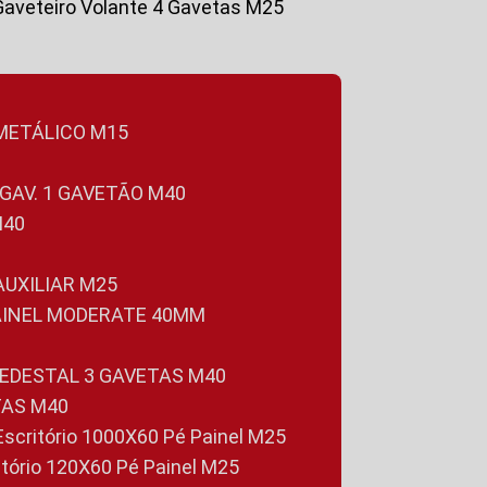
Gaveteiro Volante 4 Gavetas M25
 METÁLICO M15
 GAV. 1 GAVETÃO M40
M40
 AUXILIAR M25
PAINEL MODERATE 40MM
PEDESTAL 3 GAVETAS M40
TAS M40
 Escritório 1000X60 Pé Painel M25
ritório 120X60 Pé Painel M25