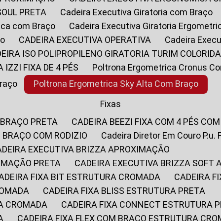
SOUL PRETA
Cadeira Executiva Giratoria com Braço
rica com Braço
Cadeira Executiva Giratoria Ergometr
ço
CADEIRA EXECUTIVA OPERATIVA
Cadeira Execu
DEIRA ISO POLIPROPILENO GIRATORIA TURIM COLORID
A IZZI FIXA DE 4 PÉS
Poltrona Ergometrica Cronus C
Braço
Poltrona Ergometrica Sky Alta Com Braço
Fixas
 BRAÇO PRETA
CADEIRA BEEZI FIXA COM 4 PÉS CO
OM BRAÇO COM RODIZIO
Cadeira Diretor Em Couro P.u. 
CADEIRA EXECUTIVA BRIZZA APROXIMAÇÃO
XIMAÇÃO PRETA
CADEIRA EXECUTIVA BRIZZA SOFT
CADEIRA FIXA BIT ESTRUTURA CROMADA
CADEIRA 
CROMADA
CADEIRA FIXA BLISS ESTRUTURA PRETA
RA CROMADA
CADEIRA FIXA CONNECT ESTRUTURA 
A
CADEIRA FIXA FLEX COM BRAÇO ESTRUTURA CR