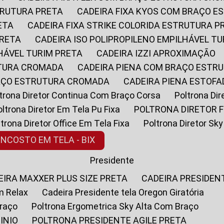
STRUTURA PRETA
CADEIRA FIXA KYOS COM BRAÇO 
ETA
CADEIRA FIXA STRIKE COLORIDA ESTRUTURA P
PRETA
CADEIRA ISO POLIPROPILENO EMPILHÁVEL T
LHÁVEL TURIM PRETA
CADEIRA IZZI APROXIMAÇÃO
UTURA CROMADA
CADEIRA PIENA COM BRAÇO ESTR
RAÇO ESTRUTURA CROMADA
CADEIRA PIENA ESTO
oltrona Diretor Continua Com Braço Corsa
Poltrona D
Poltrona Diretor Em Tela Pu Fixa
POLTRONA DIRETOR F
oltrona Diretor Office Em Tela Fixa
Poltrona Diretor S
ENCOSTO EM TELA - BIX
Presidente
DEIRA MAXXER PLUS SIZE PRETA
CADEIRA PRESIDEN
m Relax
Cadeira Presidente tela Oregon Giratória
Braço
Poltrona Ergometrica Sky Alta Com Braço
INIO
POLTRONA PRESIDENTE AGILE PRETA