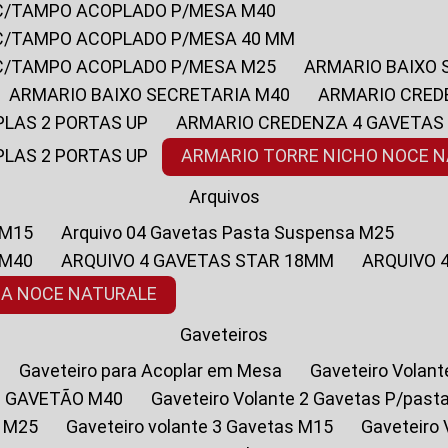
 C/TAMPO ACOPLADO P/MESA M40
 C/TAMPO ACOPLADO P/MESA 40 MM
 C/TAMPO ACOPLADO P/MESA M25
ARMARIO BAIXO
ARMARIO BAIXO SECRETARIA M40
ARMARIO CRED
PLAS 2 PORTAS UP
ARMARIO CREDENZA 4 GAVETAS
PLAS 2 PORTAS UP
ARMARIO TORRE NICHO NOCE 
Arquivos
 M15
Arquivo 04 Gavetas Pasta Suspensa M25
 M40
ARQUIVO 4 GAVETAS STAR 18MM
ARQUIVO
SA NOCE NATURALE
Gaveteiros
Gaveteiro para Acoplar em Mesa
Gaveteiro Volan
1 GAVETÃO M40
Gaveteiro Volante 2 Gavetas P/past
a M25
Gaveteiro volante 3 Gavetas M15
Gaveteir