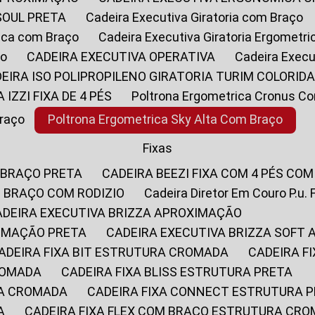
SOUL PRETA
Cadeira Executiva Giratoria com Braço
rica com Braço
Cadeira Executiva Giratoria Ergometr
ço
CADEIRA EXECUTIVA OPERATIVA
Cadeira Execu
DEIRA ISO POLIPROPILENO GIRATORIA TURIM COLORID
A IZZI FIXA DE 4 PÉS
Poltrona Ergometrica Cronus C
Braço
Poltrona Ergometrica Sky Alta Com Braço
Fixas
 BRAÇO PRETA
CADEIRA BEEZI FIXA COM 4 PÉS CO
OM BRAÇO COM RODIZIO
Cadeira Diretor Em Couro P.u. 
CADEIRA EXECUTIVA BRIZZA APROXIMAÇÃO
XIMAÇÃO PRETA
CADEIRA EXECUTIVA BRIZZA SOFT
CADEIRA FIXA BIT ESTRUTURA CROMADA
CADEIRA 
CROMADA
CADEIRA FIXA BLISS ESTRUTURA PRETA
RA CROMADA
CADEIRA FIXA CONNECT ESTRUTURA 
A
CADEIRA FIXA FLEX COM BRAÇO ESTRUTURA CR