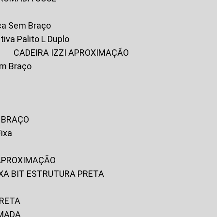
ica Sem Braço
tiva Palito L Duplo
A
CADEIRA IZZI APROXIMAÇÃO
om Braço
M BRAÇO
Fixa
 APROXIMAÇÃO
FIXA BIT ESTRUTURA PRETA
PRETA
OMADA