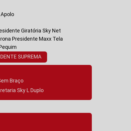
a Apolo
residente Giratória Sky Net
ltrona Presidente Maxx Tela
 Pequim
SIDENTE SUPREMA
a Sem Braço
cretaria Sky L Duplo