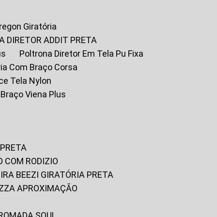
Oregon Giratória
A DIRETOR ADDIT PRETA
us
Poltrona Diretor Em Tela Pu Fixa
tória Com Braço Corsa
fice Tela Nylon
m Braço Viena Plus
 PRETA
O COM RODIZIO
EIRA BEEZI GIRATÓRIA PRETA
RIZZA APROXIMAÇÃO
CROMADA SOUL