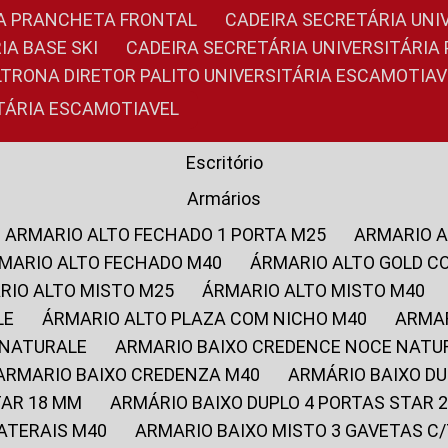
RIA PRANCHETA FRONTAL
CADEIRA SECRETÁRIA UNI
IA BASE SKI
CADEIRA SECRETÁRIA UNIVERSITÁRI
OLTRONA DIRETOR PALITO UNIVERSITÁRIA ESCAMOTIAV
ITÁRIA ESCAMOTIAVEL
Escritório
Armários
ARMARIO ALTO FECHADO 1 PORTA M25
ARMARIO 
RMARIO ALTO FECHADO M40
ÁRMARIO ALTO GOLD C
ARIO ALTO MISTO M25
ÁRMARIO ALTO MISTO M40
LE
ÁRMARIO ALTO PLAZA COM NICHO M40
ARMA
 NATURALE
ARMARIO BAIXO CREDENCE NOCE NATU
ARMARIO BAIXO CREDENZA M40
ARMÁRIO BAIXO D
TAR 18 MM
ARMÁRIO BAIXO DUPLO 4 PORTAS STAR
LATERAIS M40
ARMARIO BAIXO MISTO 3 GAVETAS 