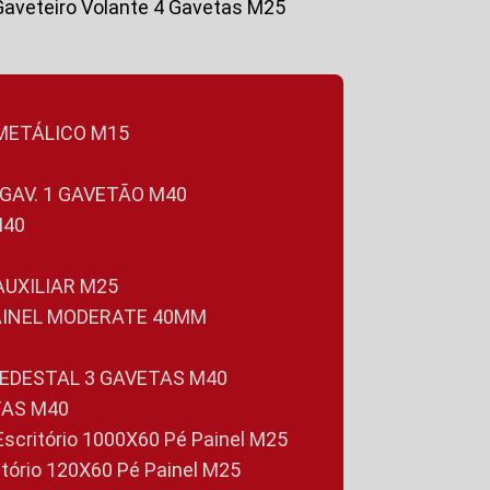
Gaveteiro Volante 4 Gavetas M25
 METÁLICO M15
 GAV. 1 GAVETÃO M40
M40
 AUXILIAR M25
PAINEL MODERATE 40MM
PEDESTAL 3 GAVETAS M40
TAS M40
 Escritório 1000X60 Pé Painel M25
ritório 120X60 Pé Painel M25