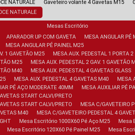
OCE NATURALE
Gaveteiro volante 4 Gavetas M15
NOCE NATURALE
Mesas Escritório
APARADOR UP COM GAVETA
MESA ANGULAR PÉ
MESA ANGULAR PÉ PAINEL M25
AV. 1 GAVETÃO M25
MESA AUX. PEDESTAL 1 PORTA 2
VETÃO M25
MESA AUX. PEDESTAL 2 GAV. 1 GAVETÃO 
VETÃO M40
MESA AUX. PEDESTAL 4 GAVETAS GLASS
M25
MESA AUX. PEDESTAL 4 GAVETAS M40
MESA
ILIAR PÉ AÇO MODERATE 40MM
MESA AUXILIAR PÉ 
GAVETAS START CALVI/PRETO
GAVETAS START CALVI/PRETO
MESA C/GAVETEIRO 
AVETAS M40
MESA C/GAVETEIRO PEDESTAL 4 GAVE
LIGHT
Mesa Escritório 1000X60 Pé Aço M25
Mesa
Mesa Escritório 120X60 Pé Painel M25
Mesa Esc