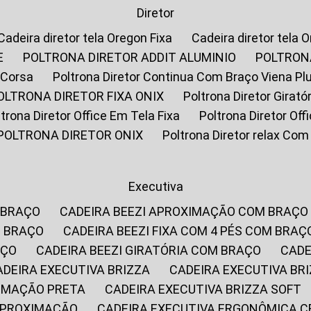
Diretor
Cadeira diretor tela Oregon Fixa
Cadeira diretor tela 
E
POLTRONA DIRETOR ADDIT ALUMINIO
POLTRON
 Corsa
Poltrona Diretor Continua Com Braço Viena Pl
POLTRONA DIRETOR FIXA ONIX
Poltrona Diretor Gira
oltrona Diretor Office Em Tela Fixa
Poltrona Diretor Of
POLTRONA DIRETOR ONIX
Poltrona Diretor relax Co
Executiva
 BRAÇO
CADEIRA BEEZI APROXIMAÇÃO COM BRAÇO
M BRAÇO
CADEIRA BEEZI FIXA COM 4 PÉS COM BRAÇ
AÇO
CADEIRA BEEZI GIRATÓRIA COM BRAÇO
CAD
CADEIRA EXECUTIVA BRIZZA
CADEIRA EXECUTIVA B
XIMAÇÃO PRETA
CADEIRA EXECUTIVA BRIZZA SOFT
 APROXIMAÇÃO
CADEIRA EXECUTIVA ERGONÔMICA 