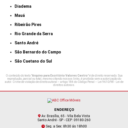
Diadema
Mauá
Ribeirão Pires
Rio Grande da Serra
Santo André
São Bernardo do Campo
São Caetano do Sul
O conteúdo do texto "
Arquivo para Escritório Valores Centro
" é de direito reservado. Sua
reprodução, parcial ou total, mesmo citando nossos links, é proibida sem a autorização do
autor. Crime de violação de direito autoral – artigo 184 do Código Penal –
Lei 9610/98 - Lei de
direitos autorais
.
ENDEREÇO
Av. Brasília, 65 - Vila Bela Vista
Santo André - SP - CEP: 09180-260
Seg. a Sex: 8h30 ás 18h00