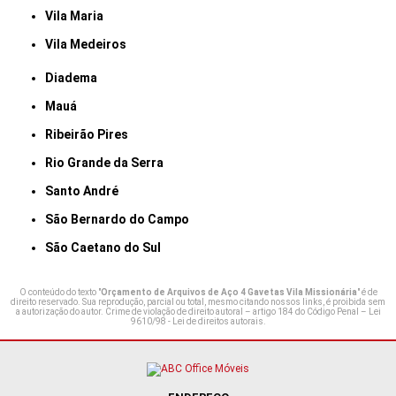
Vila Maria
Vila Medeiros
Diadema
Mauá
Ribeirão Pires
Rio Grande da Serra
Santo André
São Bernardo do Campo
São Caetano do Sul
O conteúdo do texto "
Orçamento de Arquivos de Aço 4 Gavetas Vila Missionária
" é de
direito reservado. Sua reprodução, parcial ou total, mesmo citando nossos links, é proibida sem
a autorização do autor. Crime de violação de direito autoral – artigo 184 do Código Penal –
Lei
9610/98 - Lei de direitos autorais
.