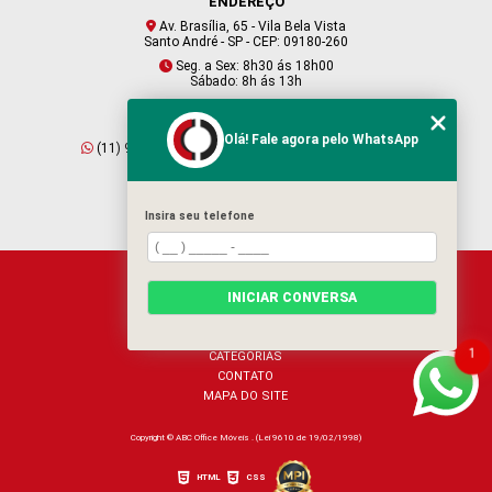
ENDEREÇO
Av. Brasília, 65 - Vila Bela Vista
Santo André - SP - CEP: 09180-260
Seg. a Sex: 8h30 ás 18h00
Sábado: 8h ás 13h
CONTATO
Olá! Fale agora pelo WhatsApp
(11) 95409-2229
(11) 4901-6045
vendas@abcofficemoveis.com.br
Insira seu telefone
HOME
INICIAR CONVERSA
SOBRE NÓS
PRODUTOS
BLOG
1
CATEGORIAS
CONTATO
MAPA DO SITE
Copyright © ABC Office Móveis . (Lei 9610 de 19/02/1998)
HTML
CSS