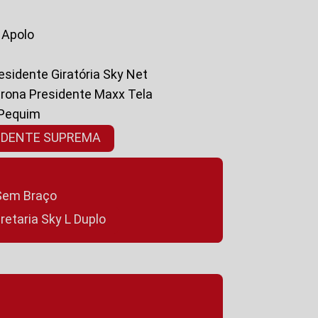
a Apolo
residente Giratória Sky Net
ltrona Presidente Maxx Tela
 Pequim
SIDENTE SUPREMA
a Sem Braço
cretaria Sky L Duplo