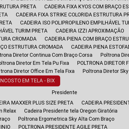
STRUTURA PRETA
CADEIRA FIXA KYOS COM BRAÇO 
ETA
CADEIRA FIXA STRIKE COLORIDA ESTRUTURA P
PRETA
CADEIRA ISO POLIPROPILENO EMPILHÁVEL T
LHÁVEL TURIM PRETA
CADEIRA IZZI APROXIMAÇÃO
UTURA CROMADA
CADEIRA PIENA COM BRAÇO ESTR
RAÇO ESTRUTURA CROMADA
CADEIRA PIENA ESTO
oltrona Diretor Continua Com Braço Corsa
Poltrona D
Poltrona Diretor Em Tela Pu Fixa
POLTRONA DIRETOR F
oltrona Diretor Office Em Tela Fixa
Poltrona Diretor S
ENCOSTO EM TELA - BIX
Presidente
DEIRA MAXXER PLUS SIZE PRETA
CADEIRA PRESIDEN
m Relax
Cadeira Presidente tela Oregon Giratória
Braço
Poltrona Ergometrica Sky Alta Com Braço
INIO
POLTRONA PRESIDENTE AGILE PRETA