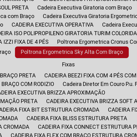
SOUL PRETA
Cadeira Executiva Giratoria com Braço
rica com Braço
Cadeira Executiva Giratoria Ergometr
ço
CADEIRA EXECUTIVA OPERATIVA
Cadeira Execu
DEIRA ISO POLIPROPILENO GIRATORIA TURIM COLORID
A IZZI FIXA DE 4 PÉS
Poltrona Ergometrica Cronus C
Braço
Poltrona Ergometrica Sky Alta Com Braço
Fixas
 BRAÇO PRETA
CADEIRA BEEZI FIXA COM 4 PÉS CO
OM BRAÇO COM RODIZIO
Cadeira Diretor Em Couro P.u. 
CADEIRA EXECUTIVA BRIZZA APROXIMAÇÃO
XIMAÇÃO PRETA
CADEIRA EXECUTIVA BRIZZA SOFT
CADEIRA FIXA BIT ESTRUTURA CROMADA
CADEIRA 
CROMADA
CADEIRA FIXA BLISS ESTRUTURA PRETA
RA CROMADA
CADEIRA FIXA CONNECT ESTRUTURA 
A
CADEIRA FIXA FLEX COM BRAÇO ESTRUTURA CR