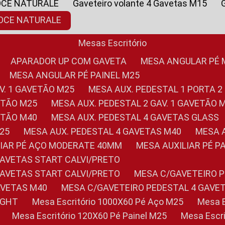
OCE NATURALE
Gaveteiro volante 4 Gavetas M15
NOCE NATURALE
Mesas Escritório
APARADOR UP COM GAVETA
MESA ANGULAR PÉ
MESA ANGULAR PÉ PAINEL M25
AV. 1 GAVETÃO M25
MESA AUX. PEDESTAL 1 PORTA 2
VETÃO M25
MESA AUX. PEDESTAL 2 GAV. 1 GAVETÃO 
VETÃO M40
MESA AUX. PEDESTAL 4 GAVETAS GLASS
M25
MESA AUX. PEDESTAL 4 GAVETAS M40
MESA
ILIAR PÉ AÇO MODERATE 40MM
MESA AUXILIAR PÉ 
GAVETAS START CALVI/PRETO
GAVETAS START CALVI/PRETO
MESA C/GAVETEIRO 
AVETAS M40
MESA C/GAVETEIRO PEDESTAL 4 GAVE
LIGHT
Mesa Escritório 1000X60 Pé Aço M25
Mesa
Mesa Escritório 120X60 Pé Painel M25
Mesa Esc