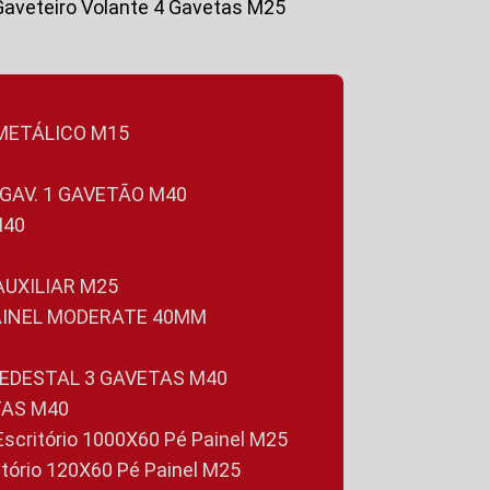
Gaveteiro Volante 4 Gavetas M25
 METÁLICO M15
 GAV. 1 GAVETÃO M40
M40
 AUXILIAR M25
PAINEL MODERATE 40MM
PEDESTAL 3 GAVETAS M40
TAS M40
 Escritório 1000X60 Pé Painel M25
ritório 120X60 Pé Painel M25