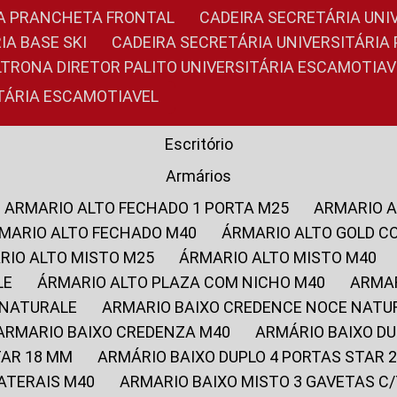
RIA PRANCHETA FRONTAL
CADEIRA SECRETÁRIA UNI
IA BASE SKI
CADEIRA SECRETÁRIA UNIVERSITÁRI
OLTRONA DIRETOR PALITO UNIVERSITÁRIA ESCAMOTIAV
ITÁRIA ESCAMOTIAVEL
Escritório
Armários
ARMARIO ALTO FECHADO 1 PORTA M25
ARMARIO 
RMARIO ALTO FECHADO M40
ÁRMARIO ALTO GOLD C
ARIO ALTO MISTO M25
ÁRMARIO ALTO MISTO M40
LE
ÁRMARIO ALTO PLAZA COM NICHO M40
ARMA
 NATURALE
ARMARIO BAIXO CREDENCE NOCE NATU
ARMARIO BAIXO CREDENZA M40
ARMÁRIO BAIXO D
TAR 18 MM
ARMÁRIO BAIXO DUPLO 4 PORTAS STAR
LATERAIS M40
ARMARIO BAIXO MISTO 3 GAVETAS 