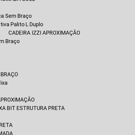
ica Sem Braço
tiva Palito L Duplo
A
CADEIRA IZZI APROXIMAÇÃO
om Braço
M BRAÇO
Fixa
 APROXIMAÇÃO
FIXA BIT ESTRUTURA PRETA
PRETA
OMADA