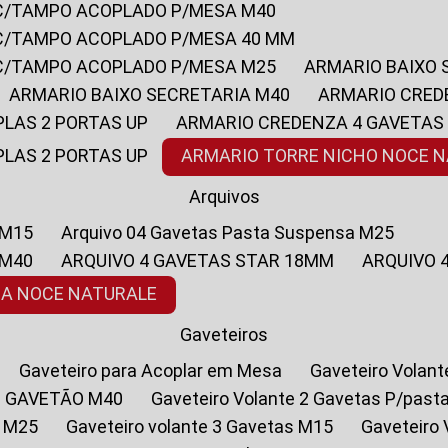
 C/TAMPO ACOPLADO P/MESA M40
 C/TAMPO ACOPLADO P/MESA 40 MM
 C/TAMPO ACOPLADO P/MESA M25
ARMARIO BAIXO
ARMARIO BAIXO SECRETARIA M40
ARMARIO CRED
PLAS 2 PORTAS UP
ARMARIO CREDENZA 4 GAVETAS
PLAS 2 PORTAS UP
ARMARIO TORRE NICHO NOCE 
Arquivos
 M15
Arquivo 04 Gavetas Pasta Suspensa M25
 M40
ARQUIVO 4 GAVETAS STAR 18MM
ARQUIVO
SA NOCE NATURALE
Gaveteiros
Gaveteiro para Acoplar em Mesa
Gaveteiro Volan
1 GAVETÃO M40
Gaveteiro Volante 2 Gavetas P/past
a M25
Gaveteiro volante 3 Gavetas M15
Gaveteir