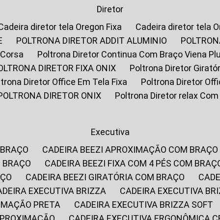
Diretor
Cadeira diretor tela Oregon Fixa
Cadeira diretor tela 
E
POLTRONA DIRETOR ADDIT ALUMINIO
POLTRON
 Corsa
Poltrona Diretor Continua Com Braço Viena Pl
POLTRONA DIRETOR FIXA ONIX
Poltrona Diretor Gira
oltrona Diretor Office Em Tela Fixa
Poltrona Diretor Of
POLTRONA DIRETOR ONIX
Poltrona Diretor relax Co
Executiva
 BRAÇO
CADEIRA BEEZI APROXIMAÇÃO COM BRAÇO
M BRAÇO
CADEIRA BEEZI FIXA COM 4 PÉS COM BRAÇ
AÇO
CADEIRA BEEZI GIRATÓRIA COM BRAÇO
CAD
CADEIRA EXECUTIVA BRIZZA
CADEIRA EXECUTIVA B
XIMAÇÃO PRETA
CADEIRA EXECUTIVA BRIZZA SOFT
 APROXIMAÇÃO
CADEIRA EXECUTIVA ERGONÔMICA 