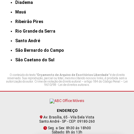
Diadema
Mauá
Ribeirão Pires
Rio Grande da Serra
Santo André
São Bernardo do Campo
São Caetano do Sul
O conteúdo do texto "
Orçamento de Arquivo de Escritórios Liberdade
" é de direito
reservado. Sua reprodução, parcial ou total, mesmo citando nossos links, é proibida sem a
autorização do autor. Crime de violação de direito autoral – artigo 184 do Código Penal –
Lei
9610/98 - Lei de direitos autorais
.
ENDEREÇO
Av. Brasília, 65 - Vila Bela Vista
Santo André - SP - CEP: 09180-260
Seg. a Sex: 8h30 ás 18h00
Sábado: 8h ás 13h