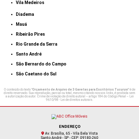
Vila Medeiros
Diadema
Mauá
Ribeirão Pires
Rio Grande da Serra
Santo André
São Bernardo do Campo
São Caetano do Sul
O conteúdo do texto "
Orçamento de Arquivo de 3 Gavetas para Escritórios Tucuruvi
" é de
direito reservado. Sua reprodução, parcial ou total, mesmo citando nossos links, é proibida sem
a autorização do autor. Crime de violação de direito autoral – artigo 184 do Código Penal –
Lei
9610/98 - Lei de direitos autorais
.
ENDEREÇO
Av. Brasília, 65 - Vila Bela Vista
Santo André - SP - CEP: 09180-260