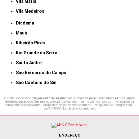
Vila Maria
Vila Medeiros
Diadema
Mauá
Ribeirão Pires
Rio Grande da Serra
Santo André
São Bernardo do Campo
São Caetano do Sul
O conteúdo do texto "
Orçamento de Arquivo de 3 Gavetas para Escritórios Artur Alvim
" é
de direito reservado. Sua reprodução, parcial ou total, mesmo citando nossos links, é proibida
sem a autorização do autor. Crime de violação de direito autoral – artigo 184 do Código Penal –
Lei 9610/98 - Lei de direitos autorais
.
ENDEREÇO