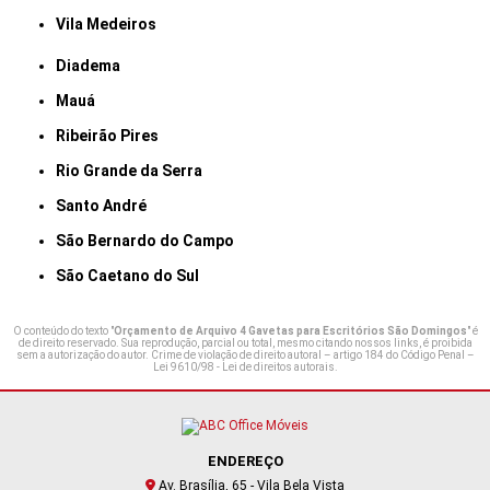
Vila Medeiros
Diadema
Mauá
Ribeirão Pires
Rio Grande da Serra
Santo André
São Bernardo do Campo
São Caetano do Sul
O conteúdo do texto "
Orçamento de Arquivo 4 Gavetas para Escritórios São Domingos
" é
de direito reservado. Sua reprodução, parcial ou total, mesmo citando nossos links, é proibida
sem a autorização do autor. Crime de violação de direito autoral – artigo 184 do Código Penal –
Lei 9610/98 - Lei de direitos autorais
.
ENDEREÇO
Av. Brasília, 65 - Vila Bela Vista