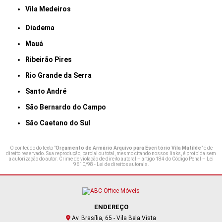
Vila Medeiros
Diadema
Mauá
Ribeirão Pires
Rio Grande da Serra
Santo André
São Bernardo do Campo
São Caetano do Sul
O conteúdo do texto "
Orçamento de Armário Arquivo para Escritório Vila Matilde
" é de
direito reservado. Sua reprodução, parcial ou total, mesmo citando nossos links, é proibida sem
a autorização do autor. Crime de violação de direito autoral – artigo 184 do Código Penal –
Lei
9610/98 - Lei de direitos autorais
.
ENDEREÇO
Av. Brasília, 65 - Vila Bela Vista