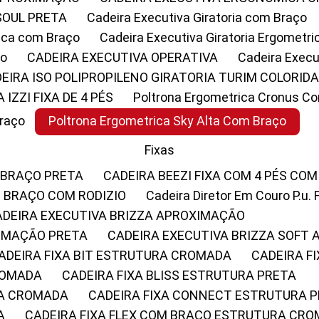
SOUL PRETA
Cadeira Executiva Giratoria com Braço
rica com Braço
Cadeira Executiva Giratoria Ergometr
ço
CADEIRA EXECUTIVA OPERATIVA
Cadeira Execu
DEIRA ISO POLIPROPILENO GIRATORIA TURIM COLORID
A IZZI FIXA DE 4 PÉS
Poltrona Ergometrica Cronus C
Braço
Poltrona Ergometrica Sky Alta Com Braço
Fixas
 BRAÇO PRETA
CADEIRA BEEZI FIXA COM 4 PÉS CO
OM BRAÇO COM RODIZIO
Cadeira Diretor Em Couro P.u. 
CADEIRA EXECUTIVA BRIZZA APROXIMAÇÃO
XIMAÇÃO PRETA
CADEIRA EXECUTIVA BRIZZA SOFT
CADEIRA FIXA BIT ESTRUTURA CROMADA
CADEIRA 
CROMADA
CADEIRA FIXA BLISS ESTRUTURA PRETA
RA CROMADA
CADEIRA FIXA CONNECT ESTRUTURA 
A
CADEIRA FIXA FLEX COM BRAÇO ESTRUTURA CR