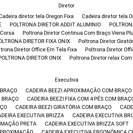
Diretor
Cadeira diretor tela Oregon Fixa
Cadeira diretor tela 
E
POLTRONA DIRETOR ADDIT ALUMINIO
POLTRON
 Corsa
Poltrona Diretor Continua Com Braço Viena Pl
POLTRONA DIRETOR FIXA ONIX
Poltrona Diretor Gira
oltrona Diretor Office Em Tela Fixa
Poltrona Diretor Of
POLTRONA DIRETOR ONIX
Poltrona Diretor relax Co
Executiva
 BRAÇO
CADEIRA BEEZI APROXIMAÇÃO COM BRAÇO
M BRAÇO
CADEIRA BEEZI FIXA COM 4 PÉS COM BRAÇ
AÇO
CADEIRA BEEZI GIRATÓRIA COM BRAÇO
CAD
CADEIRA EXECUTIVA BRIZZA
CADEIRA EXECUTIVA B
XIMAÇÃO PRETA
CADEIRA EXECUTIVA BRIZZA SOFT
 APROXIMAÇÃO
CADEIRA EXECUTIVA ERGONÔMICA 