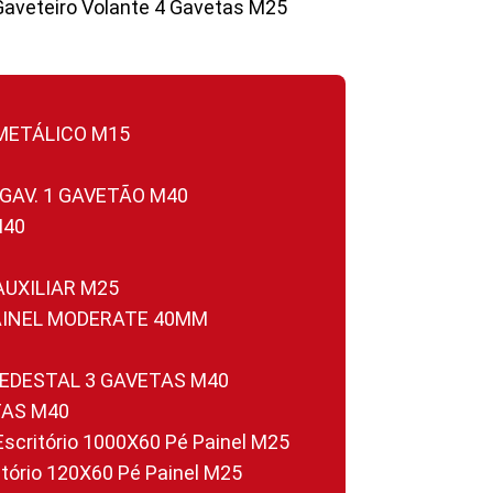
Gaveteiro Volante 4 Gavetas M25
 METÁLICO M15
 GAV. 1 GAVETÃO M40
M40
 AUXILIAR M25
PAINEL MODERATE 40MM
PEDESTAL 3 GAVETAS M40
TAS M40
 Escritório 1000X60 Pé Painel M25
ritório 120X60 Pé Painel M25