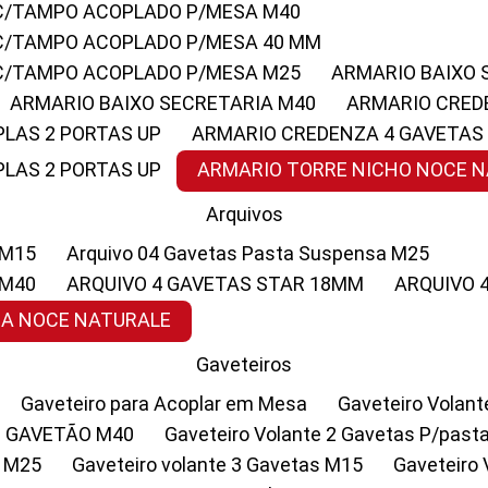
 C/TAMPO ACOPLADO P/MESA M40
 C/TAMPO ACOPLADO P/MESA 40 MM
 C/TAMPO ACOPLADO P/MESA M25
ARMARIO BAIXO
ARMARIO BAIXO SECRETARIA M40
ARMARIO CRED
PLAS 2 PORTAS UP
ARMARIO CREDENZA 4 GAVETAS
PLAS 2 PORTAS UP
ARMARIO TORRE NICHO NOCE 
Arquivos
 M15
Arquivo 04 Gavetas Pasta Suspensa M25
 M40
ARQUIVO 4 GAVETAS STAR 18MM
ARQUIVO
SA NOCE NATURALE
Gaveteiros
Gaveteiro para Acoplar em Mesa
Gaveteiro Volan
1 GAVETÃO M40
Gaveteiro Volante 2 Gavetas P/past
a M25
Gaveteiro volante 3 Gavetas M15
Gaveteir