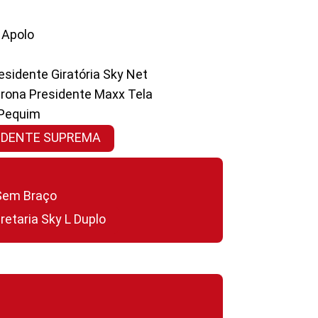
a Apolo
residente Giratória Sky Net
ltrona Presidente Maxx Tela
 Pequim
SIDENTE SUPREMA
a Sem Braço
cretaria Sky L Duplo