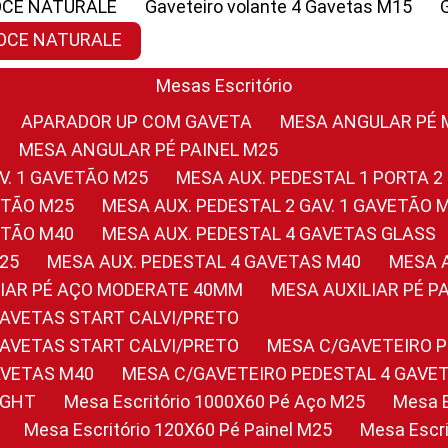
OCE NATURALE
Gaveteiro volante 4 Gavetas M15
NOCE NATURALE
Mesas Escritório
APARADOR UP COM GAVETA
MESA ANGULAR PÉ
MESA ANGULAR PÉ PAINEL M25
AV. 1 GAVETÃO M25
MESA AUX. PEDESTAL 1 PORTA 2
VETÃO M25
MESA AUX. PEDESTAL 2 GAV. 1 GAVETÃO 
VETÃO M40
MESA AUX. PEDESTAL 4 GAVETAS GLASS
M25
MESA AUX. PEDESTAL 4 GAVETAS M40
MESA
ILIAR PÉ AÇO MODERATE 40MM
MESA AUXILIAR PÉ 
GAVETAS START CALVI/PRETO
GAVETAS START CALVI/PRETO
MESA C/GAVETEIRO 
AVETAS M40
MESA C/GAVETEIRO PEDESTAL 4 GAVE
LIGHT
Mesa Escritório 1000X60 Pé Aço M25
Mesa
Mesa Escritório 120X60 Pé Painel M25
Mesa Esc