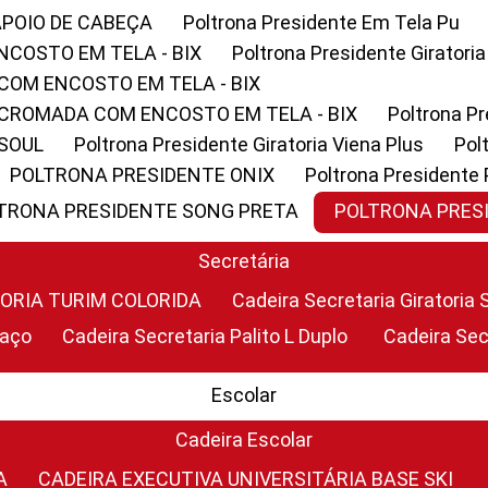
APOIO DE CABEÇA
Poltrona Presidente Em Tela Pu
NCOSTO EM TELA - BIX
Poltrona Presidente Giratori
COM ENCOSTO EM TELA - BIX
 CROMADA COM ENCOSTO EM TELA - BIX
Poltrona P
 SOUL
Poltrona Presidente Giratoria Viena Plus
Po
POLTRONA PRESIDENTE ONIX
Poltrona Presidente
LTRONA PRESIDENTE SONG PRETA
POLTRONA PRE
Secretária
TORIA TURIM COLORIDA
Cadeira Secretaria Giratori
raço
Cadeira Secretaria Palito L Duplo
Cadeira Se
Escolar
Cadeira Escolar
A
CADEIRA EXECUTIVA UNIVERSITÁRIA BASE SKI