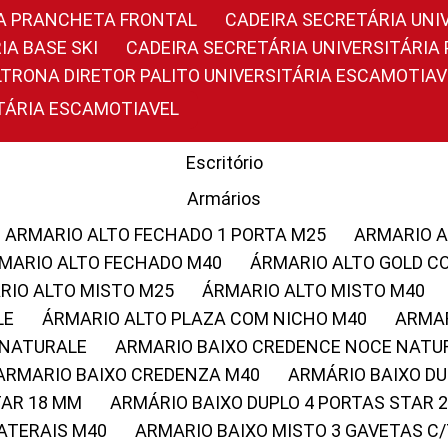
RIA PRANCHETA FRONTAL
CADEIRA SECRETÁRIA UNI
IA BASE SKI
CADEIRA SECRETÁRIA UNIVERSITÁRI
OLTRONA DIRETOR PALITO UNIVERSITÁRIA ESCAMOTIAV
ITÁRIA ESCAMOTIAVEL
Escritório
Armários
ARMARIO ALTO FECHADO 1 PORTA M25
ARMARIO 
RMARIO ALTO FECHADO M40
ÁRMARIO ALTO GOLD C
ARIO ALTO MISTO M25
ÁRMARIO ALTO MISTO M40
LE
ÁRMARIO ALTO PLAZA COM NICHO M40
ARMA
 NATURALE
ARMARIO BAIXO CREDENCE NOCE NATU
ARMARIO BAIXO CREDENZA M40
ARMÁRIO BAIXO D
TAR 18 MM
ARMÁRIO BAIXO DUPLO 4 PORTAS STAR
LATERAIS M40
ARMARIO BAIXO MISTO 3 GAVETAS 