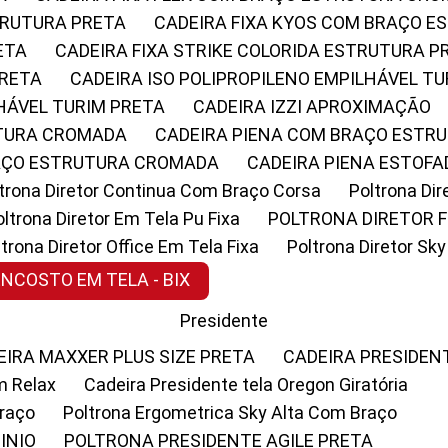
STRUTURA PRETA
CADEIRA FIXA KYOS COM BRAÇO 
ETA
CADEIRA FIXA STRIKE COLORIDA ESTRUTURA P
PRETA
CADEIRA ISO POLIPROPILENO EMPILHÁVEL T
LHÁVEL TURIM PRETA
CADEIRA IZZI APROXIMAÇÃO
UTURA CROMADA
CADEIRA PIENA COM BRAÇO ESTR
RAÇO ESTRUTURA CROMADA
CADEIRA PIENA ESTO
oltrona Diretor Continua Com Braço Corsa
Poltrona D
Poltrona Diretor Em Tela Pu Fixa
POLTRONA DIRETOR F
oltrona Diretor Office Em Tela Fixa
Poltrona Diretor S
ENCOSTO EM TELA - BIX
Presidente
DEIRA MAXXER PLUS SIZE PRETA
CADEIRA PRESIDEN
m Relax
Cadeira Presidente tela Oregon Giratória
Braço
Poltrona Ergometrica Sky Alta Com Braço
INIO
POLTRONA PRESIDENTE AGILE PRETA