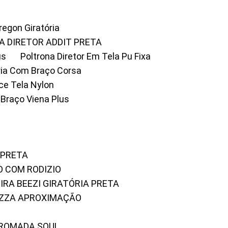
Oregon Giratória
A DIRETOR ADDIT PRETA
us
Poltrona Diretor Em Tela Pu Fixa
tória Com Braço Corsa
fice Tela Nylon
m Braço Viena Plus
 PRETA
O COM RODIZIO
EIRA BEEZI GIRATÓRIA PRETA
RIZZA APROXIMAÇÃO
CROMADA SOUL