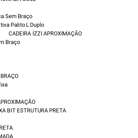
ica Sem Braço
tiva Palito L Duplo
A
CADEIRA IZZI APROXIMAÇÃO
om Braço
M BRAÇO
Fixa
 APROXIMAÇÃO
FIXA BIT ESTRUTURA PRETA
PRETA
OMADA